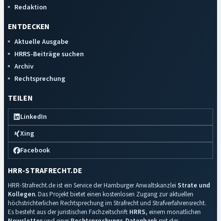
Redaktion
ENTDECKEN
Aktuelle Ausgabe
HRRS-Beiträge suchen
Archiv
Rechtsprechung
TEILEN
LinkedIn
Xing
Facebook
HRR-STRAFRECHT.DE
HRR-Strafrecht.de ist ein Service der Hamburger Anwaltskanzlei
Strate und
Kollegen
. Das Projekt bietet einen kostenlosen Zugang zur aktuellen
höchstrichterlichen Rechtsprechung im Strafrecht und Strafverfahrensrecht.
Es besteht aus der juristischen Fachzeitschrift
HRRS
, einem monatlichen
Newsletter
und einer
Rechtsprechungs-Datenbank
mit der