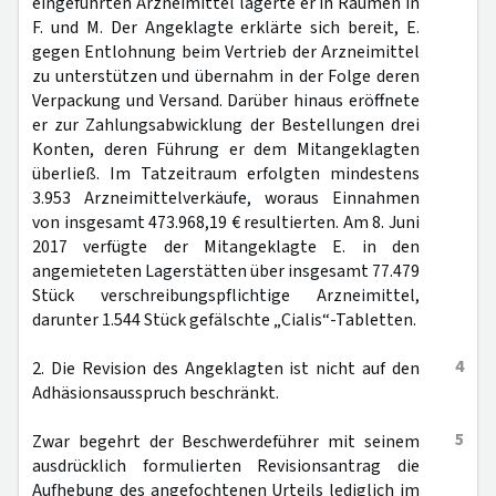
eingeführten Arzneimittel lagerte er in Räumen in
F. und M. Der Angeklagte erklärte sich bereit, E.
gegen Entlohnung beim Vertrieb der Arzneimittel
zu unterstützen und übernahm in der Folge deren
Verpackung und Versand. Darüber hinaus eröffnete
er zur Zahlungsabwicklung der Bestellungen drei
Konten, deren Führung er dem Mitangeklagten
überließ. Im Tatzeitraum erfolgten mindestens
3.953 Arzneimittelverkäufe, woraus Einnahmen
von insgesamt 473.968,19 € resultierten. Am 8. Juni
2017 verfügte der Mitangeklagte E. in den
angemieteten Lagerstätten über insgesamt 77.479
Stück verschreibungspflichtige Arzneimittel,
darunter 1.544 Stück gefälschte „Cialis“-Tabletten.
4
2. Die Revision des Angeklagten ist nicht auf den
Adhäsionsausspruch beschränkt.
5
Zwar begehrt der Beschwerdeführer mit seinem
ausdrücklich formulierten Revisionsantrag die
Aufhebung des angefochtenen Urteils lediglich im