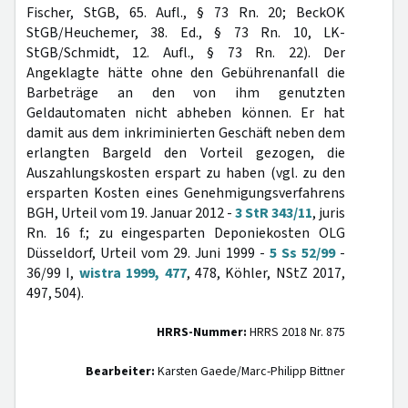
Fischer, StGB, 65. Aufl., § 73 Rn. 20; BeckOK
StGB/Heuchemer, 38. Ed., § 73 Rn. 10, LK-
StGB/Schmidt, 12. Aufl., § 73 Rn. 22). Der
Angeklagte hätte ohne den Gebührenanfall die
Barbeträge an den von ihm genutzten
Geldautomaten nicht abheben können. Er hat
damit aus dem inkriminierten Geschäft neben dem
erlangten Bargeld den Vorteil gezogen, die
Auszahlungskosten erspart zu haben (vgl. zu den
ersparten Kosten eines Genehmigungsverfahrens
BGH, Urteil vom 19. Januar 2012 -
3 StR 343/11
, juris
Rn. 16 f.; zu eingesparten Deponiekosten OLG
Düsseldorf, Urteil vom 29. Juni 1999 -
5 Ss 52/99
-
36/99 I,
wistra 1999, 477
, 478, Köhler, NStZ 2017,
497, 504).
HRRS-Nummer:
HRRS 2018 Nr. 875
Bearbeiter:
Karsten Gaede/Marc-Philipp Bittner