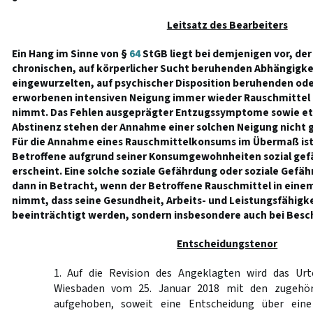
Leitsatz des Bearbeiters
Ein Hang im Sinne von §
64
StGB liegt bei demjenigen vor, der
chronischen, auf körperlicher Sucht beruhenden Abhängigkei
eingewurzelten, auf psychischer Disposition beruhenden od
erworbenen intensiven Neigung immer wieder Rauschmittel 
nimmt. Das Fehlen ausgeprägter Entzugssymptome sowie etw
Abstinenz stehen der Annahme einer solchen Neigung nicht 
Für die Annahme eines Rauschmittelkonsums im Übermaß ist 
Betroffene aufgrund seiner Konsumgewohnheiten sozial gefä
erscheint. Eine solche soziale Gefährdung oder soziale Gefäh
dann in Betracht, wenn der Betroffene Rauschmittel in eine
nimmt, dass seine Gesundheit, Arbeits- und Leistungsfähigke
beeinträchtigt werden, sondern insbesondere auch bei Besch
Entscheidungstenor
1. Auf die Revision des Angeklagten wird das Urt
Wiesbaden vom 25. Januar 2018 mit den zugehör
aufgehoben, soweit eine Entscheidung über ein