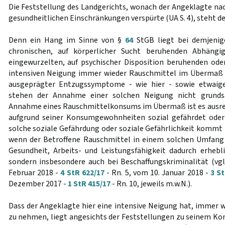
Die Feststellung des Landgerichts, wonach der Angeklagte nac
gesundheitlichen Einschränkungen verspürte (UA S. 4), steht d
Denn ein Hang im Sinne von §
64
StGB liegt bei demjenige
chronischen, auf körperlicher Sucht beruhenden Abhängig
eingewurzelten, auf psychischer Disposition beruhenden od
intensiven Neigung immer wieder Rauschmittel im Übermaß 
ausgeprägter Entzugssymptome - wie hier - sowie etwaige
stehen der Annahme einer solchen Neigung nicht grundsä
Annahme eines Rauschmittelkonsums im Übermaß ist es ausrei
aufgrund seiner Konsumgewohnheiten sozial gefährdet oder 
solche soziale Gefährdung oder soziale Gefährlichkeit kommt 
wenn der Betroffene Rauschmittel in einem solchen Umfang 
Gesundheit, Arbeits- und Leistungsfähigkeit dadurch erhebl
sondern insbesondere auch bei Beschaffungskriminalität (vg
Februar 2018 -
4 StR 622/17
- Rn. 5, vom 10. Januar 2018 -
3 S
Dezember 2017 -
1 StR 415/17
- Rn. 10, jeweils m.w.N.).
Dass der Angeklagte hier eine intensive Neigung hat, immer w
zu nehmen, liegt angesichts der Feststellungen zu seinem Ko