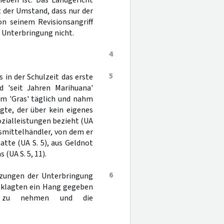
eben ist. Das Landgericht
t der Umstand, dass nur der
n seinem Revisionsangriff
 Unterbringung nicht.
4
5
 in der Schulzeit das erste
 'seit Jahren Marihuana'
mm 'Gras' täglich und nahm
gte, der über kein eigenes
zialleistungen bezieht (UA
gsmittelhändler, von dem er
tte (UA S. 5), aus Geldnot
(UA S. 5, 11).
6
tzungen der Unterbringung
eklagten ein Hang gegeben
h zu nehmen und die