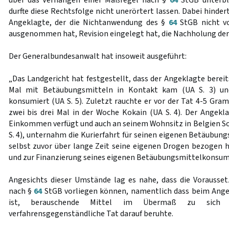
über das Verhängen einer Maßregel nach §
64
StGB unterbli
durfte diese Rechtsfolge nicht unerörtert lassen. Dabei hinder
Angeklagte, der die Nichtanwendung des §
64
StGB nicht vo
ausgenommen hat, Revision eingelegt hat, die Nachholung der
Der Generalbundesanwalt hat insoweit ausgeführt:
„Das Landgericht hat festgestellt, dass der Angeklagte bereits
Mal mit Betäubungsmitteln in Kontakt kam (UA S. 3) und
konsumiert (UA S. 5). Zuletzt rauchte er vor der Tat 4-5 Gra
zwei bis drei Mal in der Woche Kokain (UA S. 4). Der Angekla
Einkommen verfügt und auch an seinem Wohnsitz in Belgien So
S. 4), unternahm die Kurierfahrt für seinen eigenen Betäubun
selbst zuvor über lange Zeit seine eigenen Drogen bezogen ha
und zur Finanzierung seines eigenen Betäubungsmittelkonsums 
Angesichts dieser Umstände lag es nahe, dass die Vorausse
nach §
64
StGB vorliegen können, namentlich dass beim Ang
ist, berauschende Mittel im Übermaß zu sic
verfahrensgegenständliche Tat darauf beruhte.