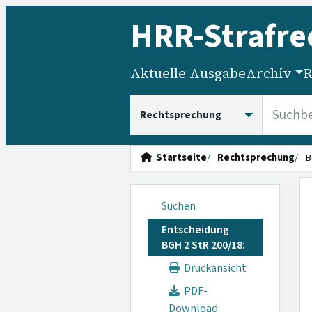
HRR
-Strafre
Aktuelle Ausgabe
Archiv
R
HRRS durchsuchen
Startseite
Rechtsprechung
B
Suchen
Entscheidung
BGH 2 StR 200/18:
Druckansicht
PDF-
Download