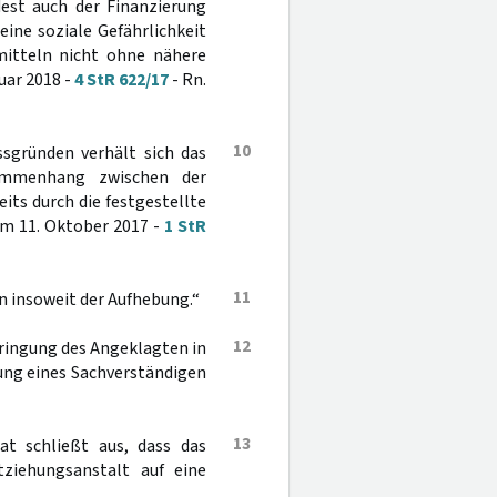
est auch der Finanzierung
ine soziale Gefährlichkeit
mitteln nicht ohne nähere
uar 2018 -
4 StR 622/17
- Rn.
10
sgründen verhält sich das
sammenhang zwischen der
ts durch die festgestellte
m 11. Oktober 2017 -
1 StR
11
n insoweit der Aufhebung.“
12
bringung des Angeklagten in
ung eines Sachverständigen
13
at schließt aus, dass das
ziehungsanstalt auf eine