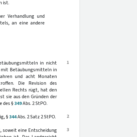
 ist.
er Verhandlung und
tels, an eine andere
1
etäubungsmitteln in nicht
n mit Betäubungsmitteln in
 Jahren und acht Monaten
roffen. Die Revision des
ellen Rechts rügt, hat den
ist sie aus den Gründen der
e des §
349
Abs. 2 StPO.
2
ig, §
344
Abs. 2 Satz 2 StPO.
3
d, soweit eine Entscheidung