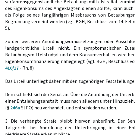
verfahrensgegenständliche Betäubungsmittelstraftat zumind
des Eigenkonsums des Angeklagten dienen sollte, kann auch e
als Folge seines langjährigen Missbrauchs von Betäubungs
Begründung verneint werden (vgl. BGH, Beschluss vom 14. Febr
5).
Zu den weiteren Anordnungsvoraussetzungen oder Ausschlus
landgerichtliche Urteil nicht. Ein symptomatischer Zu
Betäubungsmittelstraftat und dem Konsumverhalten wird berei
Eigenkonsumfinanzierung nahegelegt (vgl. BGH, Beschluss vo
410/17
- Rn. 8).
Das Urteil unterliegt daher mit den zugehörigen Feststellunge
Dem schließt sich der Senat an. Über die Anordnung der Unter
einer Entziehungsanstalt muss nach alledem unter Hinzuzieh
(§
246a
StPO) neu verhandelt und entschieden werden.
3. Die verhängte Strafe bleibt hiervon unberührt. Der Sen
Tatgericht bei Anordnung der Unterbringung in einer Ent
niedrigere Strafe erkannt hätte.