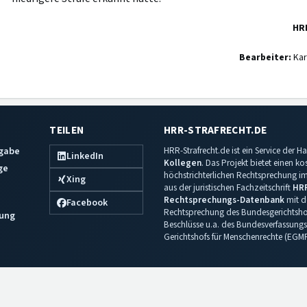
HR
Bearbeiter:
Kar
TEILEN
HRR-STRAFRECHT.DE
sgabe
HRR-Strafrecht.de ist ein Service der
LinkedIn
Kollegen
. Das Projekt bietet einen k
ge
höchstrichterlichen Rechtsprechung im 
Xing
aus der juristischen Fachzeitschrift
HR
Rechtsprechungs-Datenbank
mit de
Facebook
Rechtsprechung des Bundesgerichtshof
ung
Beschlüsse u.a. des Bundesverfassungs
Gerichtshofs für Menschenrechte (EGM
Impressum
·
Datenschutz