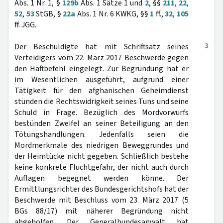
Abs. 1 Nr. 1, §
129b
Abs. 1 Sätze 1 und
2
, §§
211
,
22
,
52
,
53
StGB, §
22a
Abs. 1 Nr. 6 KWKG, §§
1
ff.,
32
,
105
ff. JGG.
3
Der Beschuldigte hat mit Schriftsatz seines
Verteidigers vom 22. März 2017 Beschwerde gegen
den Haftbefehl eingelegt. Zur Begründung hat er
im Wesentlichen ausgeführt, aufgrund einer
Tätigkeit für den afghanischen Geheimdienst
stünden die Rechtswidrigkeit seines Tuns und seine
Schuld in Frage. Bezüglich des Mordvorwurfs
bestünden Zweifel an seiner Beteiligung an den
Tötungshandlungen. Jedenfalls seien die
Mordmerkmale des niedrigen Beweggrundes und
der Heimtücke nicht gegeben. Schließlich bestehe
keine konkrete Fluchtgefahr, der nicht auch durch
Auflagen begegnet werden könne. Der
Ermittlungsrichter des Bundesgerichtshofs hat der
Beschwerde mit Beschluss vom 23. März 2017 (5
BGs 88/17) mit näherer Begründung nicht
abgeholfen. Der Generalbundesanwalt hat