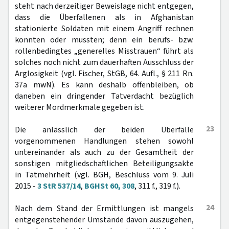
steht nach derzeitiger Beweislage nicht entgegen,
dass die Überfallenen als in Afghanistan
stationierte Soldaten mit einem Angriff rechnen
konnten oder mussten; denn ein berufs- bzw.
rollenbedingtes „generelles Misstrauen“ führt als
solches noch nicht zum dauerhaften Ausschluss der
Arglosigkeit (vgl. Fischer, StGB, 64. Aufl., § 211 Rn.
37a mwN). Es kann deshalb offenbleiben, ob
daneben ein dringender Tatverdacht bezüglich
weiterer Mordmerkmale gegeben ist.
23
Die anlässlich der beiden Überfälle
vorgenommenen Handlungen stehen sowohl
untereinander als auch zu der Gesamtheit der
sonstigen mitgliedschaftlichen Beteiligungsakte
in Tatmehrheit (vgl. BGH, Beschluss vom 9. Juli
2015 -
3 StR 537/14
,
BGHSt 60, 308
, 311 f., 319 f.).
24
Nach dem Stand der Ermittlungen ist mangels
entgegenstehender Umstände davon auszugehen,