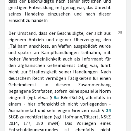
dass der Beschuldigte nach seiner sittlichen und
geistigen Entwicklung reif genug war, das Unrecht
seines Handelns einzusehen und nach dieser
Einsicht zu handeln.
25
Der Umstand, dass der Beschuldigte, der sich aus
eigenem Antrieb und eigener Überzeugung den
„Taliban“ anschloss, an Waffen ausgebildet wurde
und später an Kampfhandlungen teilnahm, mit
hoher Wahrscheinlichkeit auch als Informant für
den afghanischen Geheimdienst tätig war, führt
nicht zur Straflosigkeit seiner Handlungen. Nach
deutschem Recht vermögen Tätigkeiten für einen
Geheimdienst in diesem Zusammenhang
begangene Straftaten, sofern keine spezielle Norm
eingreift (vgl. etwa §
9a
BVerfSchG), allenfalls in
einem - hier offensichtlich nicht vorliegenden -
Ausnahmefall und sehr engen Grenzen nach §
34
StGB zu rechtfertigen (vgl. Hofmann/Ritzert, NStZ
2014, 177, 180 mwN). Das Vorliegen eines
Entschuldigungsgrundes ist ebenfalls nicht