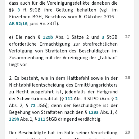
dass auch für die Vereinigungsdelikte daneben die
§§
3
ff. StGB ihre Geltung behalten (vgl. im
Einzelnen BGH, Beschluss vom 6. Oktober 2016 -
AK 52/16
, juris Rn. 33 ff.).
27
e) Die nach §
129b
Abs. 1 Sätze 2 und
3
StGB
erforderliche Ermächtigung zur strafrechtlichen
Verfolgung von Straftaten des Beschuldigten im
Zusammenhang mit der Vereinigung der „Taliban“
liegt vor.
28
2. Es besteht, wie in dem Haftbefehl sowie in der
Nichtabhilfeentscheidung des Ermittlungsrichters
zu Recht ausgeführt ist, jedenfalls der Haftgrund
der Schwerkriminalität (§
112
Abs. 3 StPO i.V.m. §
2
Abs. 2, §
72
JGG); denn der Beschuldigte ist der
Begehung von Straftaten nach den §
129a
Abs. 1, §
129b
Abs. 1, §
211
StGB dringend verdächtig.
29
Der Beschuldigte hat im Falle seiner Verurteilung