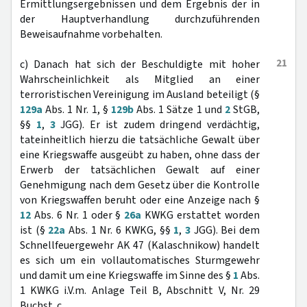
Ermittlungsergebnissen und dem Ergebnis der in
der Hauptverhandlung durchzuführenden
Beweisaufnahme vorbehalten.
21
c) Danach hat sich der Beschuldigte mit hoher
Wahrscheinlichkeit als Mitglied an einer
terroristischen Vereinigung im Ausland beteiligt (§
129a
Abs. 1 Nr. 1, §
129b
Abs. 1 Sätze 1 und
2
StGB,
§§
1
,
3
JGG). Er ist zudem dringend verdächtig,
tateinheitlich hierzu die tatsächliche Gewalt über
eine Kriegswaffe ausgeübt zu haben, ohne dass der
Erwerb der tatsächlichen Gewalt auf einer
Genehmigung nach dem Gesetz über die Kontrolle
von Kriegswaffen beruht oder eine Anzeige nach §
12
Abs. 6 Nr. 1 oder §
26a
KWKG erstattet worden
ist (§
22a
Abs. 1 Nr. 6 KWKG, §§
1
,
3
JGG). Bei dem
Schnellfeuergewehr AK 47 (Kalaschnikow) handelt
es sich um ein vollautomatisches Sturmgewehr
und damit um eine Kriegswaffe im Sinne des §
1
Abs.
1 KWKG i.V.m. Anlage Teil B, Abschnitt V, Nr. 29
Buchst. c.