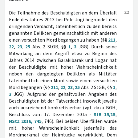
22
Die Teilnahme des Beschuldigten an dem Überfall
Ende des Jahres 2013 bei Pole Jogi begründet den
dringenden Verdacht, tateinheitlich zu den bereits
genannten Delikten gemeinschaftlich mit anderen
einen versuchten Mord begangen zu haben (§§
211
,
22
,
23
,
25
Abs. 2 StGB, §§
1
,
3
JGG). Durch seine
Mitwirkung an dem Angriff etwa zu Beginn des
Jahres 2014 zwischen Barakibarak und Logar hat
der Beschuldigte mit hoher Wahrscheinlichkeit
neben den dargelegten Delikten als Mittäter
tateinheitlich einen Mord sowie einen versuchten
Mord begangen (§§
211
,
22
,
23
,
25
Abs. 2 StGB, §§
1
,
3
JGG). Aufgrund der gehaltvollen Angaben des
Beschuldigten ist der Tatverdacht insoweit jeweils
auch ausreichend konkretisierbar (vgl. dazu BGH,
Beschluss vom 17. Dezember 2015 -
StB 15/15
,
NStZ 2016, 745
, 746). Bei beiden Überfällen wurde
mit hoher Wahrscheinlichkeit jedenfalls das
Mordmerkmal der Heimtücke verwirklicht. Dem