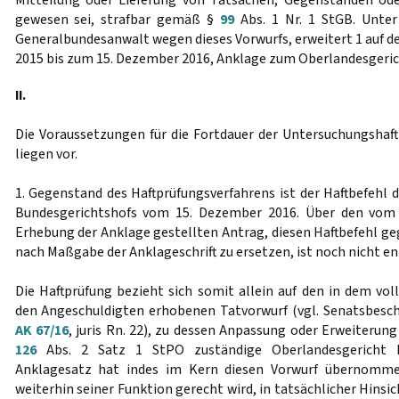
Mitteilung oder Lieferung von Tatsachen, Gegenständen ode
gewesen sei, strafbar gemäß §
99
Abs. 1 Nr. 1 StGB. Unter
Generalbundesanwalt wegen dieses Vorwurfs, erweitert 1 auf 
2015 bis zum 15. Dezember 2016, Anklage zum Oberlandesgeri
II.
Die Voraussetzungen für die Fortdauer der Untersuchungshaf
liegen vor.
1. Gegenstand des Haftprüfungsverfahrens ist der Haftbefehl 
Bundesgerichtshofs vom 15. Dezember 2016. Über den vom
Erhebung der Anklage gestellten Antrag, diesen Haftbefehl ge
nach Maßgabe der Anklageschrift zu ersetzen, ist noch nicht en
Die Haftprüfung bezieht sich somit allein auf den in dem vo
den Angeschuldigten erhobenen Tatvorwurf (vgl. Senatsbesch
AK 67/16
, juris Rn. 22), zu dessen Anpassung oder Erweiteru
126
Abs. 2 Satz 1 StPO zuständige Oberlandesgericht 
Anklagesatz hat indes im Kern diesen Vorwurf übernommen
weiterhin seiner Funktion gerecht wird, in tatsächlicher Hinsic