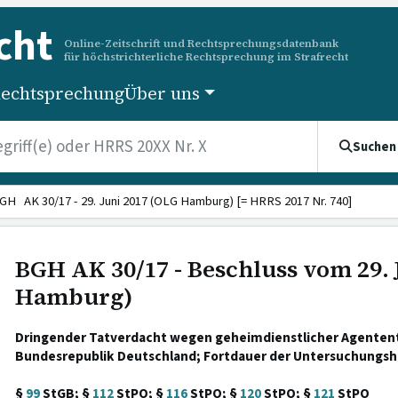
cht
Online-Zeitschrift und Rechtsprechungsdatenbank
für höchstrichterliche Rechtsprechung im Strafrecht
echtsprechung
Über uns
Suchen
GH AK 30/17 - 29. Juni 2017 (OLG Hamburg) [= HRRS 2017 Nr. 740]
BGH AK 30/17 - Beschluss vom 29. 
Hamburg)
Dringender Tatverdacht wegen geheimdienstlicher Agentent
Bundesrepublik Deutschland; Fortdauer der Untersuchungsha
§
99
StGB; §
112
StPO; §
116
StPO; §
120
StPO; §
121
StPO