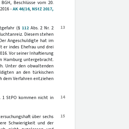
zu BGH, Beschlüsse vom 20.
 2016 -
AK 46/16
,
NStZ 2017,
13
htgefahr (§
112
Abs. 2 Nr. 2
Fluchtanreiz. Diesem stehen
Der Angeschuldigte hat im
t er indes Ehefrau und drei
016. Vor seiner Inhaftierung
t in Hamburg untergebracht.
ach. Unter den obwaltenden
digten an den türkischen
ich dem Verfahren entziehen
14
. 1 StPO kommen nicht in
15
tersuchungshaft über sechs
ere Schwierigkeit und der