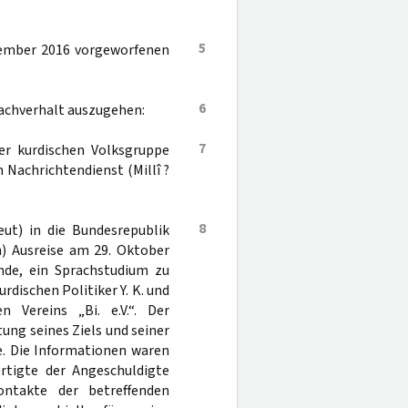
5
ezember 2016 vorgeworfenen
6
Sachverhalt auszugehen:
7
der kurdischen Volksgruppe
 Nachrichtendienst (Millî ?
8
ut) in die Bundesrepublik
n) Ausreise am 29. Oktober
ende, ein Sprachstudium zu
rdischen Politiker Y. K. und
Vereins „Bi. e.V.“. Der
ng seines Ziels und seiner
e. Die Informationen waren
tigte der Angeschuldigte
ontakte der betreffenden