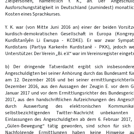
Zielpersonen, namentlich Y. K., an. Der Angeschuld
Ausforschungstätigkeit in Deutschland (zumindest) monatlich
Kosten eines Sprachkurses.
Y. K. war (von Mitte Juni 2016 an) einer der beiden Vorsi
kurdisch-demokratischen Gesellschaft in Europa (Kongr
Kurdîstanîyên Li Ewrupa - KCDKE). Er war zwar Sympath
Kurdistans (Partiya Karkerên Kurdistanê - PKK), jedoch we
Unterstützer. Der Verein „Bi. e.V.“ war im Vereinsregister einget
b) Der dringende Tatverdacht ergibt sich insbesonde
Angeschuldigten bei seiner Anhörung durch das Bundesamt für
am 12. Dezember 2016 und bei seiner ermittlungsrichterl
Dezember 2016, aus den Aussagen der Zeugin E. vor dem G
Januar 2017 und vor dem Ermittlungsrichter des Bundesgerich
2017, aus den handschriftlichen Aufzeichnungen des Angesc
durch Auswertung des elektronischen Kommunikati
selbstbezichtigenden Twitter-Nachricht unbekannte
Einlassungen des Angeschuldigten ab dem 6. Februar 2017, 
„Gülen-Bewegung“ tätig geworden, sind schon für sich 
Nachfolgende Ermittlungen haben keine Hinweise a