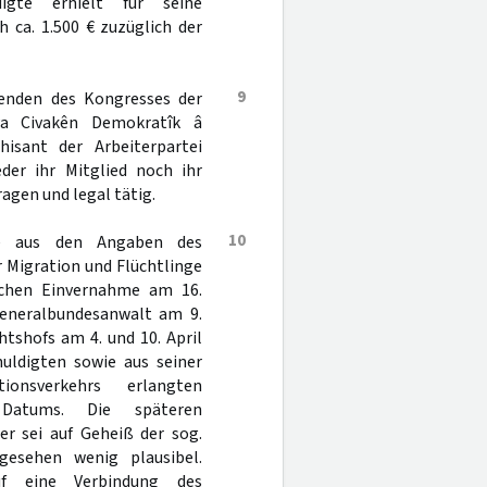
igte erhielt für seine
 ca. 1.500 € zuzüglich der
9
tzenden des Kongresses der
eya Civakên Demokratîk â
isant der Arbeiterpartei
der ihr Mitglied noch ihr
ragen und legal tätig.
10
re aus den Angaben des
 Migration und Flüchtlinge
ichen Einvernahme am 16.
eneralbundesanwalt am 9.
tshofs am 4. und 10. April
huldigten sowie aus seiner
onsverkehrs erlangten
n Datums. Die späteren
er sei auf Geheiß der sog.
gesehen wenig plausibel.
uf eine Verbindung des