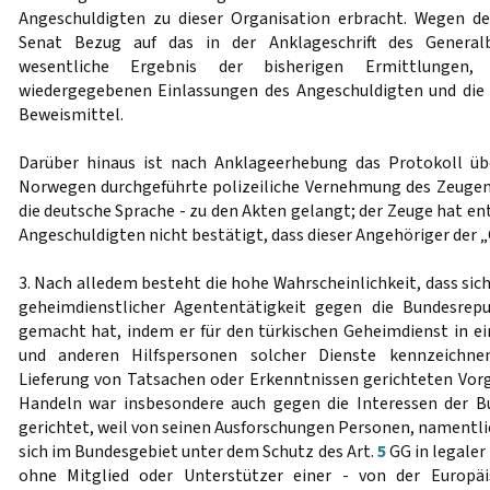
Angeschuldigten zu dieser Organisation erbracht. Wegen d
Senat Bezug auf das in der Anklageschrift des General
wesentliche Ergebnis der bisherigen Ermittlungen,
wiedergegebenen Einlassungen des Angeschuldigten und die
Beweismittel.
Darüber hinaus ist nach Anklageerhebung das Protokoll üb
Norwegen durchgeführte polizeiliche Vernehmung des Zeugen
die deutsche Sprache - zu den Akten gelangt; der Zeuge hat e
Angeschuldigten nicht bestätigt, dass dieser Angehöriger der 
3. Nach alledem besteht die hohe Wahrscheinlichkeit, dass si
geheimdienstlicher Agententätigkeit gegen die Bundesrepu
gemacht hat, indem er für den türkischen Geheimdienst in ei
und anderen Hilfspersonen solcher Dienste kennzeichne
Lieferung von Tatsachen oder Erkenntnissen gerichteten Vorg
Handeln war insbesondere auch gegen die Interessen der B
gerichtet, weil von seinen Ausforschungen Personen, namentlich
sich im Bundesgebiet unter dem Schutz des Art.
5
GG in legaler
ohne Mitglied oder Unterstützer einer - von der Europäi