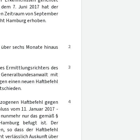
r Erkenntnissen gerichtet
 dem 7. Juni 2017 hat der
den Zeitraum von September
cht Hamburg erhoben.
2
t über sechs Monate hinaus
3
des Ermittlungsrichters des
 Generalbundesanwalt mit
gen einen neuen Haftbefehl
tschieden.
4
llzogenen Haftbefehl gegen
luss vom 11. Januar 2017 -
ng nunmehr nur das gemäß §
Hamburg befugt ist. Der
, so dass der Haftbefehl
ht verlässlich Auskunft über