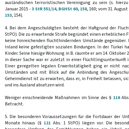
ausländischen terroristischen Vereinigung zu sein (s. hier
Januar 2015 -
3 StR 551/14
,
BGHSt 60, 158
, 160; vom 31. August
153
, 154).
4. Bei dem Angeschuldigten besteht der Haftgrund der Fluc
StPO). Die zu erwartende Strafe begründet einen erheblichen 
keine hinreichenden fluchthindernden Umstände gegenüber. 
Inland keine gefestigten sozialen Bindungen. In der Türkei ha
Kinder. Seine hiesige Wohnung in B. räumte er am 14. Oktober 2
in dieser Sache war er zuletzt in einer Flüchtlingsunterkunf
Einer geregelten legalen Erwerbstätigkeit ging er nicht n
Umständen und mit Blick auf die Anbindung des Angeschul
Geheimdienst ist zu erwarten, dass er, in Freiheit belassen, s
und ins Ausland absetzen wird.
Weniger einschneidende Maßnahmen im Sinne des §
116
Abs
Betracht.
5. Die besonderen Voraussetzungen für die Fortdauer der Un
Monate hinaus (§
121
Abs. 1 StPO) liegen vor. Die besond