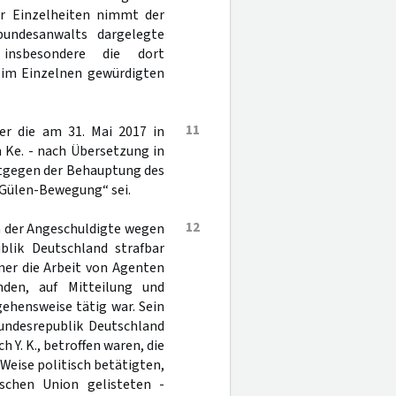
er Einzelheiten nimmt der
bundesanwalts dargelegte
 insbesondere die dort
 im Einzelnen gewürdigten
11
er die am 31. Mai 2017 in
 Ke. - nach Übersetzung in
ntgegen der Behauptung des
„Gülen-Bewegung“ sei.
12
ch der Angeschuldigte wegen
blik Deutschland strafbar
ner die Arbeit von Agenten
nden, auf Mitteilung und
ehensweise tätig war. Sein
undesrepublik Deutschland
 Y. K., betroffen waren, die
 Weise politisch betätigten,
schen Union gelisteten -