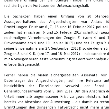
besondere Umfang der Ermittlungen haben ein Urteil no
rechtfertigen die Fortdauer der Untersuchungshaft.
Die Sachakten haben einen Umfang von 20 Stehordn
Aussageverhaltens des Angeschuldigten war Anlass fü
Ermittlungen. Er ist am 6., 7., 15. und 16. Februar 2017 poliz
zudem hat er sich am 6. und 15. Februar 2017 schriftlich geä
nochmaligen Vernehmungen der Zeugin E. (vom 4. und 10
Einvernahme am 9. und 10. Januar 2017]) und des Zeugen Y. 
seiner Einvernahme am 27. September 2016]) sowie den ers
Zeugen S. und K. K. (am 17. und 18. Mai 2017) - insbesondere 
mit Norwegen veranlasste Vernehmung des dort wohnhaften Z
erforderlich gemacht.
Ferner haben die vielen sichergestellten Asservate, vor
Datenträger des Angeschuldigten, auf ihre Relevanz un
hinsichtlich der Einzelheiten verweist der Senat
Generalbundesanwalts vom 8. Juni 2017. Um den Anspruch de
Urteil innerhalb angemessener Frist zu gewährleisten, ha
bereits vor Abschluss der Auswertung - als damit zu rechn
Ermittlungen den dringenden Tatverdacht nicht mehr grund