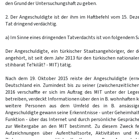
den Grund der Untersuchungshaft zu geben.
2. Der Angeschuldigte ist der ihm im Haftbefehl vom 15. D
Tat dringend verdächtig.
a) Im Sinne eines dringenden Tatverdachts ist von folgendem 
Der Angeschuldigte, ein türkischer Staatsangehöriger, der 
angehört, ist seit dem Jahr 2013 für den türkischen nationalen
stihbarat Te?kilât? - MIT) tätig.
Nach dem 19. Oktober 2015 reiste der Angeschuldigte (erne
Deutschland ein. Zumindest bis zu seiner (zwischenzeitliche
2016 verschaffte er sich im Auftrag des MIT unter der Leg
betreiben, verdeckt Informationen über den in B. wohnhaften ku
weitere Personen aus dem Umfeld des in B. ansässigen 
Angeschuldigte gewann seine Erkenntnisse - unter Geheimhaltu
Funktion - über das Internet und durch persönliche Gespräch
zur Weitergabe an den MIT bestimmt. Zu diesem Zweck fer
Aufzeichnungen über Aufenthaltsorte, Aktivitäten und K