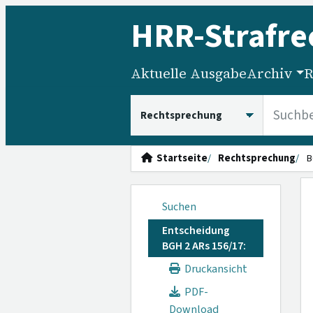
HRR
-Strafre
Aktuelle Ausgabe
Archiv
R
HRRS durchsuchen
Startseite
Rechtsprechung
B
Suchen
Entscheidung
BGH 2 ARs 156/17:
Druckansicht
PDF-
Download