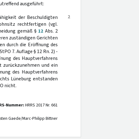
utreffend ausgeführt:
2
ähigkeit der Beschuldigten
nsitz rechtfertigen (vgl.
cheidung gemäß §
12
Abs. 2
eren zuständigen Gerichten
en durch die Eröffnung des
PO 7. Auflage § 12 Rn. 2) -
ffnung des Hauptverfahrens
ift zurückzunehmen und ein
fnung des Hauptverfahrens
richts Lüneburg entstanden
O nicht.
RS-Nummer:
HRRS 2017 Nr. 661
sten Gaede/Marc-Philipp Bittner