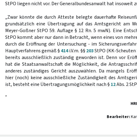
StPO liegen nicht vor. Der Generalbundesanwalt hat insoweit z
„Zwar könnte die durch Atteste belegte dauerhafte Reiseunf
grundsätzlich eine Übertragung auf das Amtsgericht am Woh
Meyer-Goßner StPO 59. Auflage § 12 Rn. 5 mwN). Eine Ents
StPO kommt aber nur dann in Betracht, wenn eines von mehr
durch die Eröffnung der Untersuchung - im Sicherungsverfahr
Hauptverfahrens gemäß §
414
i.V.m. §§
203
StPO (KK-Scheuten St
bereits ausschließlich zuständig geworden ist. Denn vor Erö
hat die Staatsanwaltschaft die Möglichkeit, die Antragsschr
anderes zuständiges Gericht auszuwählen. Da mangels Eröf
hier (noch) keine ausschließliche Zuständigkeit des Amtsge
ist, besteht eine Übertragungsmöglichkeit nach §
12
Abs. 2 StP
“
HR
Bearbeiter:
Kar