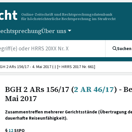
cht
Online-Zeitschrift und Rechtsprechungsdatenbank
für höchstrichterliche Rechtsprechung im Strafrecht
echtsprechung
Über uns
Suchen
GH 2 ARs 156/17 - 4. Mai 2017 (-) [= HRRS 2017 Nr. 661]
BGH 2 ARs 156/17 (
2 AR 46/17
) - B
Mai 2017
Zusammentreffen mehrerer Gerichtsstände (Übertragung de
dauerhafte Reiseunfähigkeit).
§
12
StPO