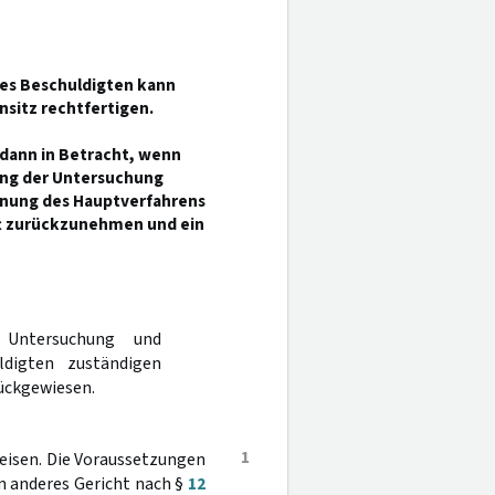
nes Beschuldigten kann
sitz rechtfertigen.
dann in Betracht, wenn
ung der Untersuchung
ffnung des Hauptverfahrens
ift zurückzunehmen und ein
 Untersuchung und
digten zuständigen
ückgewiesen.
1
eisen. Die Voraussetzungen
n anderes Gericht nach §
12