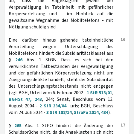
ab, dass die Angeklagten jeweils der
Vergewaltigung in Tateinheit mit gefährlicher
Körperverletzung und - im Hinblick auf die
gewaltsame Wegnahme des Mobiltelefons - mit
Nötigung schuldig sind.
16
Eine darüber hinaus gehende tateinheitliche
Verurteilung wegen Unterschlagung des
Mobiltelefons hindert die Subsidiaritätsklausel aus
§
246
Abs. 1 StGB. Dass es sich bei den
verwirklichten Tatbeständen der Vergewaltigung
und der gefährlichen Körperverletzung nicht um
Zueignungsdelikte handelt, steht der Subsidiarität
des Unterschlagungstatbestands nicht entgegen
(vgl. BGH, Urteil vom 6. Februar 2002 -
1 StR 513/01
,
BGHSt 47, 243
, 244; Senat, Beschluss vom 13.
August 2004 -
2 StR 234/04
, juris; BGH, Beschluss
vom 24. Juli 2014 -
3 StR 188/14
,
StraFo 2014, 434
).
17
§
265
Abs. 1 StPO hindert die Änderung der
Schuldsprüche nicht, da die Angeklagten sich nicht