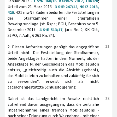
Januar 2017 -
1 StR 360/16
,
BeckRS 2017, 104320
;
Urteil vom 21. März 2013 -
3 StR 247/12
,
NStZ 2013,
420
, 421 mwN). Zudem bedürfen die Feststellungen
der Strafkammer einer tragfähigen
Beweisgrundlage (st. Rspr.; BGH, Beschluss vom 5.
Dezember 2017 -
4 StR 513/17
, juris Rn. 2; KK-Ott,
StPO, 7. Aufl., § 261 Rn. 84).
11
2. Diesen Anforderungen genügt das angegriffene
Urteil nicht. Die Feststellung der Strafkammer,
beide Angeklagte hätten in dem Moment, als der
Angeklagte M. der Geschädigten das Mobiltelefon
entriss, „gleichzeitig auch die Absicht (gehabt),
das Mobiltelefon zu behalten und zukünftig für sich
zu verwenden“, erweist sich als nicht
tatsachengestützte Schlussfolgerung.
12
Dabei ist das Landgericht im Ansatz rechtlich
zutreffend davon ausgegangen, dass die zeitnahe
Inbetriebnahme eines fremden Mobiltelefons -
nach seiner Erlangung durch Wegnahme - mit einer