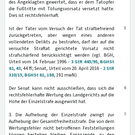
des Angeklagten gewertet, dass er dem Tatopfer
die Fußtritte mit Tötungsvorsatz versetzt hatte.
Dies ist rechtsfehlerhaft.
5
Ist der Täter vom Versuch der Tat strafbefreiend
zurückgetreten, aber wegen eines anderen
vollendeten Delikts zu bestrafen, darf der auf die
versuchte Straftat gerichtete Vorsatz nicht
strafschärfend berücksichtigt werden (vgl. BGH,
Urteil vom 14. Februar 1996 -
3 StR 445/95
,
BGHSt
42, 43
, 44 ff.; Senat, Urteil vom 20. April 2016 -
2 StR
320/15
,
BGHSt 61, 188
, 191 mwN).
6
Der Senat kann nicht ausschließen, dass sich die
rechtsfehlerhafte Wertung des Landgerichts auf die
Höhe der Einzelstrafe ausgewirkt hat.
7
3. Die Aufhebung der Einzelstrafe zwingt zur
Aufhebung der Gesamtfreiheitsstrafe. Die von dem
Wertungsfehler nicht betroffenen Feststellungen
können bestehen bleiben. Ergänzende, zu den