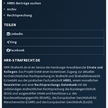
HRRS-Beiträge suchen
Archiv
Rechtsprechung
TEILEN
LinkedIn
Xing
Facebook
HRR-STRAFRECHT.DE
HRR-Strafrecht.de ist ein Service der Hamburger Anwaltskanzlei
Strate und
Kollegen
. Das Projekt bietet einen kostenlosen Zugang zur aktuellen
höchstrichterlichen Rechtsprechung im Strafrecht und Strafverfahrensrecht.
Es besteht aus der juristischen Fachzeitschrift
HRRS
, einem monatlichen
Newsletter
und einer
Rechtsprechungs-Datenbank
mit der
vollständigen strafrechtlichen Rechtsprechung des Bundesgerichtshofs
(BGH) und ausgewählter Urteile und Beschlüsse u.a. des
Bundesverfassungsgerichts (BVerfG), des Europäischen Gerichtshofs für
Menschenrechte (EGMR) und des Europäischen Gerichtshofs (EuGH).