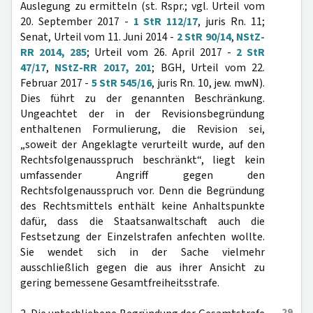
Auslegung zu ermitteln (st. Rspr.; vgl. Urteil vom
20. September 2017 -
1 StR 112/17
, juris Rn. 11;
Senat, Urteil vom 11. Juni 2014 -
2 StR 90/14
,
NStZ-
RR 2014, 285
; Urteil vom 26. April 2017 -
2 StR
47/17
,
NStZ-RR 2017, 201
; BGH, Urteil vom 22.
Februar 2017 -
5 StR 545/16
, juris Rn. 10, jew. mwN).
Dies führt zu der genannten Beschränkung.
Ungeachtet der in der Revisionsbegründung
enthaltenen Formulierung, die Revision sei,
„soweit der Angeklagte verurteilt wurde, auf den
Rechtsfolgenausspruch beschränkt“, liegt kein
umfassender Angriff gegen den
Rechtsfolgenausspruch vor. Denn die Begründung
des Rechtsmittels enthält keine Anhaltspunkte
dafür, dass die Staatsanwaltschaft auch die
Festsetzung der Einzelstrafen anfechten wollte.
Sie wendet sich in der Sache vielmehr
ausschließlich gegen die aus ihrer Ansicht zu
gering bemessene Gesamtfreiheitsstrafe.
29