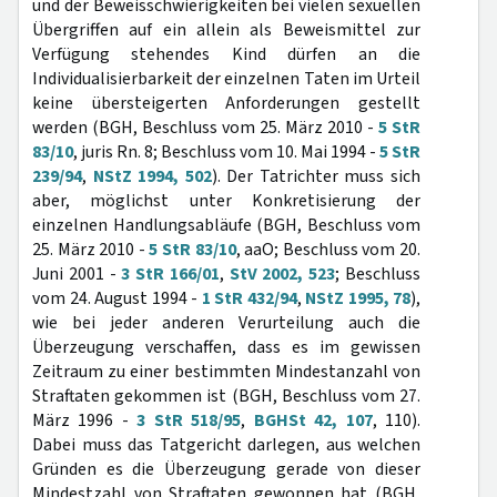
und der Beweisschwierigkeiten bei vielen sexuellen
Übergriffen auf ein allein als Beweismittel zur
Verfügung stehendes Kind dürfen an die
Individualisierbarkeit der einzelnen Taten im Urteil
keine übersteigerten Anforderungen gestellt
werden (BGH, Beschluss vom 25. März 2010 -
5 StR
83/10
, juris Rn. 8; Beschluss vom 10. Mai 1994 -
5 StR
239/94
,
NStZ 1994, 502
). Der Tatrichter muss sich
aber, möglichst unter Konkretisierung der
einzelnen Handlungsabläufe (BGH, Beschluss vom
25. März 2010 -
5 StR 83/10
, aaO; Beschluss vom 20.
Juni 2001 -
3 StR 166/01
,
StV 2002, 523
; Beschluss
vom 24. August 1994 -
1 StR 432/94
,
NStZ 1995, 78
),
wie bei jeder anderen Verurteilung auch die
Überzeugung verschaffen, dass es im gewissen
Zeitraum zu einer bestimmten Mindestanzahl von
Straftaten gekommen ist (BGH, Beschluss vom 27.
März 1996 -
3 StR 518/95
,
BGHSt 42, 107
, 110).
Dabei muss das Tatgericht darlegen, aus welchen
Gründen es die Überzeugung gerade von dieser
Mindestzahl von Straftaten gewonnen hat (BGH,