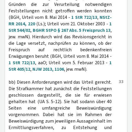
Gründen die zur Verurteilung notwendigen
Feststellungen nicht getroffen werden konnten
(BGH, Urteil vom 8. Mai 2014 -
1 StR 722/13
,
NStZ-
RR 2014, 220
(Ls.); Urteil vom 21. Oktober 2003 -
1
StR 544/02
,
BGHR StPO § 267 Abs. 5 Freispruch 13
,
jew. mwN). Hierdurch wird das Revisionsgericht in
die Lage versetzt, nachprüfen zu können, ob der
Freispruch auf rechtlich bedenkenfreien
Erwägungen beruht (BGH, Urteil vom 8. Mai 2014 -
1 StR 722/13
, aaO; Urteil vom 5. Februar 2013 -
1
StR 405/12
,
NJW 2013, 1106
, jew. mwN).
33
bb) Diesen Anforderungen wird das Urteil gerecht.
Die Strafkammer hat zunächst die Feststellungen
geschlossen dargestellt, die sie für erwiesen
gehalten hat (UA S. 5-12). Sie hat sodann über 40
Seiten eine umfangreiche Beweiswürdigung
vorgenommen. Dabei hat sie im Rahmen der
Beweiswürdigung zum jeweiligen Aussageinhalt im
Ermittlungsverfahren, zu Entstehung und