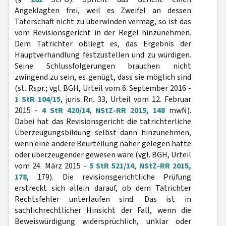
Angeklagten frei, weil es Zweifel an dessen
Täterschaft nicht zu überwinden vermag, so ist das
vom Revisionsgericht in der Regel hinzunehmen.
Dem Tatrichter obliegt es, das Ergebnis der
Hauptverhandlung festzustellen und zu würdigen.
Seine Schlussfolgerungen brauchen nicht
zwingend zu sein, es genügt, dass sie möglich sind
(st. Rspr.; vgl. BGH, Urteil vom 6. September 2016 -
1 StR 104/15
, juris Rn. 33, Urteil vom 12. Februar
2015 -
4 StR 420/14
,
NStZ-RR 2015, 148
mwN).
Dabei hat das Revisionsgericht die tatrichterliche
Überzeugungsbildung selbst dann hinzunehmen,
wenn eine andere Beurteilung näher gelegen hätte
oder überzeugender gewesen wäre (vgl. BGH, Urteil
vom 24. März 2015 -
5 StR 521/14
,
NStZ-RR 2015,
178
, 179). Die revisionsgerichtliche Prüfung
erstreckt sich allein darauf, ob dem Tatrichter
Rechtsfehler unterlaufen sind. Das ist in
sachlichrechtlicher Hinsicht der Fall, wenn die
Beweiswürdigung widersprüchlich, unklar oder