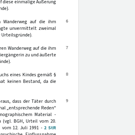
Auf diese einmalige Äußerung
nde).
6
m Wanderweg auf die ihm
agte unvermittelt zweimal
er Urteilsgründe).
7
eren Wanderweg auf die ihm
iergängerin zu und äußerte
ünde).
8
auchs eines Kindes gemäß §
 hat keinen Bestand, da die
9
oraus, dass der Täter durch
kmal „entsprechende Reden“
rnographischem Material -
 (vgl. BGH, Urteil vom 20.
s vom 12. Juli 1991 -
2 StR
 psychische Einflussnahme