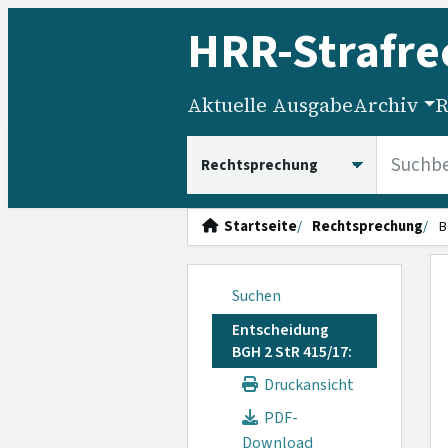
HRR
-Strafre
Aktuelle Ausgabe
Archiv
R
HRRS durchsuchen
Startseite
Rechtsprechung
B
Suchen
Entscheidung
BGH 2 StR 415/17:
Druckansicht
PDF-
Download