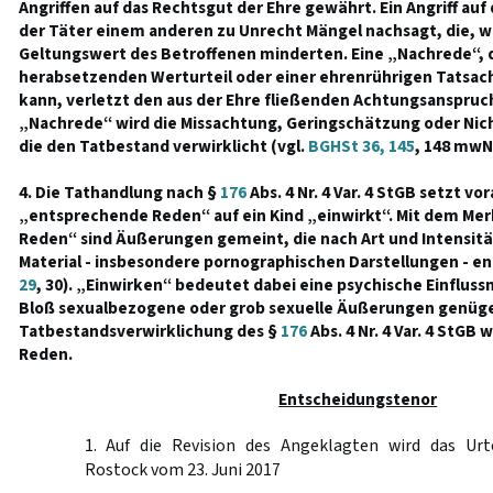
Angriffen auf das Rechtsgut der Ehre gewährt. Ein Angriff auf 
der Täter einem anderen zu Unrecht Mängel nachsagt, die, w
Geltungswert des Betroffenen minderten. Eine „Nachrede“, d
herabsetzenden Werturteil oder einer ehrenrührigen Tats
kann, verletzt den aus der Ehre fließenden Achtungsanspruch
„Nachrede“ wird die Missachtung, Geringschätzung oder Ni
die den Tatbestand verwirklicht (vgl.
BGHSt 36, 145
, 148 mwN
4. Die Tathandlung nach §
176
Abs. 4 Nr. 4 Var. 4 StGB setzt vo
„entsprechende Reden“ auf ein Kind „einwirkt“. Mit dem M
Reden“ sind Äußerungen gemeint, die nach Art und Intensit
Material - insbesondere pornographischen Darstellungen - en
29
, 30). „Einwirken“ bedeutet dabei eine psychische Einflus
Bloß sexualbezogene oder grob sexuelle Äußerungen genüg
Tatbestandsverwirklichung des §
176
Abs. 4 Nr. 4 Var. 4 StGB 
Reden.
Entscheidungstenor
1. Auf die Revision des Angeklagten wird das Urt
Rostock vom 23. Juni 2017