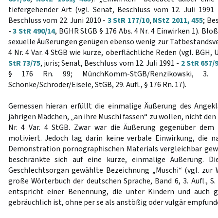
tiefergehender Art (vgl. Senat, Beschluss vom 12. Juli 1991
Beschluss vom 22. Juni 2010 -
3 StR 177/10
,
NStZ 2011, 455
; Be
-
3 StR 490/14
, BGHR StGB § 176 Abs. 4 Nr. 4 Einwirken 1). Bl
sexuelle Äußerungen genügen ebenso wenig zur Tatbestandsve
4 Nr. 4 Var. 4 StGB wie kurze, oberflächliche Reden (vgl. BGH, 
StR 73/75
, juris; Senat, Beschluss vom 12. Juli 1991 -
2 StR 657/
§ 176 Rn. 99; MünchKomm-StGB/Renzikowski, 3. 
Schönke/Schröder/Eisele, StGB, 29. Aufl., § 176 Rn. 17).
Gemessen hieran erfüllt die einmalige Äußerung des Ange
jährigen Mädchen, „an ihre Muschi fassen“ zu wollen, nicht de
Nr. 4 Var. 4 StGB. Zwar war die Äußerung gegenüber dem 
motiviert. Jedoch lag darin keine verbale Einwirkung, die n
Demonstration pornographischen Materials vergleichbar gew
beschränkte sich auf eine kurze, einmalige Äußerung. Di
Geschlechtsorgan gewählte Bezeichnung „Muschi“ (vgl. zur
große Wörterbuch der deutschen Sprache, Band 6, 3. Aufl., S. 2
entspricht einer Benennung, die unter Kindern und auch 
gebräuchlich ist, ohne per se als anstößig oder vulgär empfund