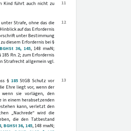
11
 Kind führt auch nicht zu
12
 unter Strafe, ohne das die
inblick auf das Erfordernis
Vorschrift unter Bestimmung
zu diesem Erfordernis bei §
BGHSt 36, 145
, 148 mwN;
 § 185 Rn. 2; zum Erfordernis
 Strafrecht allgemein vgl.
13
ass §
185
StGB Schutz vor
die Ehre liegt vor, wenn der
 wenn sie vorlägen, den
ie in einem herabsetzenden
estehen kann, verletzt den
chen „Nachrede“ wird die
eben, die den Tatbestand
8
,
BGHSt 36, 145
, 148 mwN;