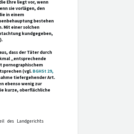
die Ehre liegt vor, wenn
enn sie vorlägen, den
ie in einem
achenbehauptung bestehen
. Mit einer solchen
chtachtung kundgegeben,
).
raus, dass der Täter durch
erkmal „entsprechende
ät pornographischem
tsprechen (vgl.
BGHSt 29,
snahme tiefergehender Art.
en ebenso wenig zur
wie kurze, oberflächliche
eil des Landgerichts