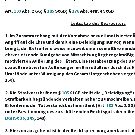
Art.
103
Abs. 2 GG; §
185
StGB; §
176
Abs. 4 Nr. 4 StGB
Leitsätze des Bearbeiters
1. Im Zusammenhang mit der Vornahme sexuell motivierter Ä
Angriff auf die Ehre und damit eine Beleidigung nur vor, wen
bringt, der Betroffene weise insoweit einen seine Ehre minde
ehrverletzende Kundgabe von Missachtung liegt regelmäßig nic
motivierten Äußerung des Täters. Eine Herabsetzung des Bet
sexuell motivierten Äußerungen im Einzelfall nur durch das 
Umstände unter Würdigung des Gesamttatgeschehens ergeb
150).
2. Die Strafvorschrift des §
185
StGB stellt die „Beleidigung“ 
Strafbarkeit begründende Verhalten näher zu umschreiben. I
Erfordernis der Tatbestandsbestimmtheit (Art.
103
Abs. 2 GG)
unter Bestimmung des zu schützenden Rechtsguts der näher
BGHSt 36, 145
, 148).
3. Hiervon ausgehend ist in der Rechtsprechung anerkannt, d