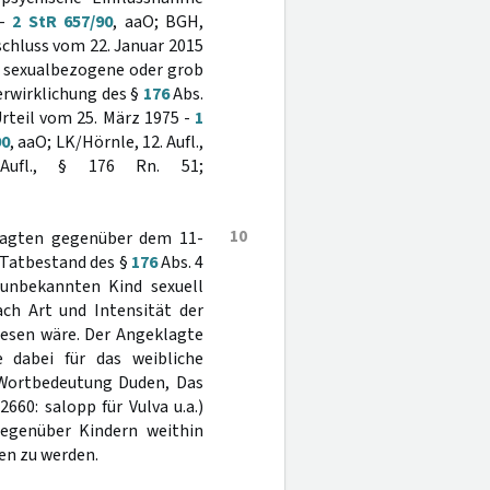
 -
2 StR 657/90
, aaO; BGH,
schluss vom 22. Januar 2015
oß sexualbezogene oder grob
rwirklichung des §
176
Abs.
Urteil vom 25. März 1975 -
1
90
, aaO; LK/Hörnle, 12. Aufl.,
Aufl., § 176 Rn. 51;
10
klagten gegenüber dem 11-
n Tatbestand des §
176
Abs. 4
unbekannten Kind sexuell
ach Art und Intensität der
esen wäre. Der Angeklagte
e dabei für das weibliche
 Wortbedeutung Duden, Das
660: salopp für Vulva u.a.)
gegenüber Kindern weithin
en zu werden.