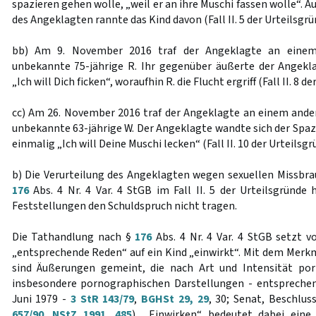
spazieren gehen wolle, „weil er an ihre Muschi fassen wolle“. 
des Angeklagten rannte das Kind davon (Fall II. 5 der Urteilsgrü
bb) Am 9. November 2016 traf der Angeklagte an eine
unbekannte 75-jährige R. Ihr gegenüber äußerte der Angekl
„Ich will Dich ficken“, woraufhin R. die Flucht ergriff (Fall II. 8 d
cc) Am 26. November 2016 traf der Angeklagte an einem and
unbekannte 63-jährige W. Der Angeklagte wandte sich der Spaz
einmalig „Ich will Deine Muschi lecken“ (Fall II. 10 der Urteilsgr
b) Die Verurteilung des Angeklagten wegen sexuellen Missbr
176
Abs. 4 Nr. 4 Var. 4 StGB im Fall II. 5 der Urteilsgründe
Feststellungen den Schuldspruch nicht tragen.
Die Tathandlung nach §
176
Abs. 4 Nr. 4 Var. 4 StGB setzt v
„entsprechende Reden“ auf ein Kind „einwirkt“. Mit dem Mer
sind Äußerungen gemeint, die nach Art und Intensität po
insbesondere pornographischen Darstellungen - entsprechen
Juni 1979 -
3 StR 143/79
,
BGHSt 29, 29
, 30; Senat, Beschlus
657/90
,
NStZ 1991, 485
). „Einwirken“ bedeutet dabei eine