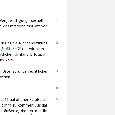
1
ergewaltigung, sexuellen
er Gesamtfreiheitsstrafe von
2
 der er die Nichtanordnung
s (§
63
StGB) - wirksam -
htlichen Umfang Erfolg; im
bs. 2 StPO.
3
er Urteilsgründe rechtlicher
rechen.
4
5
2016 auf offener Straße auf
mit ihm zu kommen. Als das
d äußerte, dass er mit ihr