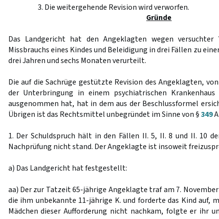
3. Die weitergehende Revision wird verworfen.
Gründe
Das Landgericht hat den Angeklagten wegen versuchter V
Missbrauchs eines Kindes und Beleidigung in drei Fällen zu ein
drei Jahren und sechs Monaten verurteilt.
Die auf die Sachrüge gestützte Revision des Angeklagten, von
der Unterbringung in einem psychiatrischen Krankenhau
ausgenommen hat, hat in dem aus der Beschlussformel ersic
Übrigen ist das Rechtsmittel unbegründet im Sinne von §
349
A
1. Der Schuldspruch hält in den Fällen II. 5, II. 8 und II. 10 d
Nachprüfung nicht stand. Der Angeklagte ist insoweit freizusp
a) Das Landgericht hat festgestellt:
aa) Der zur Tatzeit 65-jährige Angeklagte traf am 7. November 
die ihm unbekannte 11-jährige K. und forderte das Kind auf, 
Mädchen dieser Aufforderung nicht nachkam, folgte er ihr un