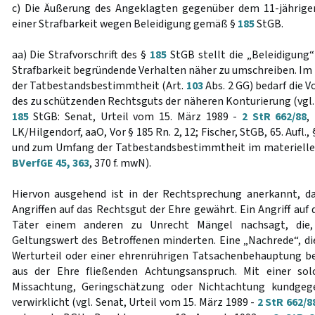
c) Die Äußerung des Angeklagten gegenüber dem 11-jährigen
einer Strafbarkeit wegen Beleidigung gemäß §
185
StGB.
aa) Die Strafvorschrift des §
185
StGB stellt die „Beleidigung“
Strafbarkeit begründende Verhalten näher zu umschreiben. Im H
der Tatbestandsbestimmtheit (Art.
103
Abs. 2 GG) bedarf die 
des zu schützenden Rechtsguts der näheren Konturierung (vgl. 
185
StGB: Senat, Urteil vom 15. März 1989 -
2 StR 662/88
,
LK/Hilgendorf, aaO, Vor § 185 Rn. 2, 12; Fischer, StGB, 65. Aufl.,
und zum Umfang der Tatbestandsbestimmtheit im materiellen
BVerfGE 45, 363
, 370 f. mwN).
Hiervon ausgehend ist in der Rechtsprechung anerkannt, d
Angriffen auf das Rechtsgut der Ehre gewährt. Ein Angriff auf 
Täter einem anderen zu Unrecht Mängel nachsagt, die,
Geltungswert des Betroffenen minderten. Eine „Nachrede“, d
Werturteil oder einer ehrenrührigen Tatsachenbehauptung b
aus der Ehre fließenden Achtungsanspruch. Mit einer sol
Missachtung, Geringschätzung oder Nichtachtung kundgeg
verwirklicht (vgl. Senat, Urteil vom 15. März 1989 -
2 StR 662/8