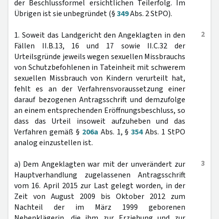
der Beschlussformel ersichtlichen Teilerfolg. Im
Übrigen ist sie unbegründet (§
349
Abs. 2 StPO).
2
1. Soweit das Landgericht den Angeklagten in den
Fällen II.B.13, 16 und 17 sowie II.C.32 der
Urteilsgründe jeweils wegen sexuellen Missbrauchs
von Schutzbefohlenen in Tateinheit mit schwerem
sexuellen Missbrauch von Kindern verurteilt hat,
fehlt es an der Verfahrensvoraussetzung einer
darauf bezogenen Antragsschrift und demzufolge
an einem entsprechenden Eröffnungsbeschluss, so
dass das Urteil insoweit aufzuheben und das
Verfahren gemäß §
206a
Abs. 1, §
354
Abs. 1 StPO
analog einzustellen ist.
3
a) Dem Angeklagten war mit der unverändert zur
Hauptverhandlung zugelassenen Antragsschrift
vom 16. April 2015 zur Last gelegt worden, in der
Zeit von August 2009 bis Oktober 2012 zum
Nachteil der im März 1999 geborenen
Nebenklägerin, die ihm zur Erziehung und zur