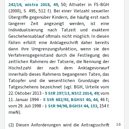
242/16
,
wistra 2018, 49
, 50; Altvater in FS-BGH
(2000), S. 495, 512 f.). Bei einer Vielzahl sexueller
Übergriffe gegenüber Kindern, die häufig erst nach
längerer Zeit angezeigt werden, ist eine
Individualisierung nach Tatzeit und exaktem
Geschehensablauf oftmals nicht möglich. In diesen
Fällen erfüllt eine Anklageschrift daher bereits
dann ihre Umgrenzungsfunktion, wenn sie den
Verfahrensgegenstand durch die Festlegung des
zeitlichen Rahmens der Tatserie, die Nennung der
Höchstzahl der nach dem Anklagevorwurf
innerhalb dieses Rahmens begangenen Taten, das
Tatopfer und die wesentlichen Grundzüge des
Tatgeschehens bezeichnet (vgl. BGH, Urteile vom
22. Oktober 2013 -
5 StR 297/13
,
NStZ 2014, 49
; vom
11. Januar 1994 -
5 StR 682/93
,
BGHSt 40, 44
, 46 f.;
vom 29. Juli 1998 -
1 StR 94/98
,
BGHSt 44, 153
, 154 f.
mwN).
16
(2) Diesen Anforderungen wird die Antragsschrift