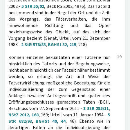
Geschehen kennzeichnen (BGH, Urteil vom 28. Mai
2002 -
5 StR 55/02
, Beck RS 2002, 4976). Das Tatbild
bestimmend sind in der Regel der Ort und die Zeit
des Vorgangs, das Täterverhalten, die ihm
innewohnende Richtung und das Opfer
beziehungsweise das Objekt, auf das sich der
Vorgang bezieht (Senat, Urteil vom 21. Dezember
1983 -
2 StR 578/83
,
BGHSt 32, 215
, 218).
19
Können einzelne Sexualtaten einer Tatserie nur
hinsichtlich des Tatorts und der Begehungsweise,
nicht aber hinsichtlich der Tatzeit näher bestimmt
werden, so erlangt die Art und Weise der
Tatverwirklichung maßgebliche Bedeutung für die
Individualisierung der zum Gegenstand einer
Anklage bzw. der Antragsschrift und später des
Eröffnungsbeschlusses gemachten Taten (BGH,
Beschluss vom 27. September 2011 -
3 StR 255/11
,
NStZ 2012, 168
, 169; Urteil vom 11. Januar 1994 -
5
StR 682/93
,
BGHSt 40, 44
, 46). Ebenso wie in
derartigen Fällen an die Individualisierung der