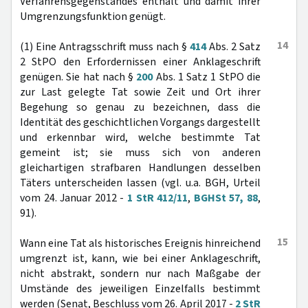
Verfahrensgegenstandes enthält und damit ihrer
Umgrenzungsfunktion genügt.
14
(1) Eine Antragsschrift muss nach §
414
Abs. 2 Satz
2 StPO den Erfordernissen einer Anklageschrift
genügen. Sie hat nach §
200
Abs. 1 Satz 1 StPO die
zur Last gelegte Tat sowie Zeit und Ort ihrer
Begehung so genau zu bezeichnen, dass die
Identität des geschichtlichen Vorgangs dargestellt
und erkennbar wird, welche bestimmte Tat
gemeint ist; sie muss sich von anderen
gleichartigen strafbaren Handlungen desselben
Täters unterscheiden lassen (vgl. u.a. BGH, Urteil
vom 24. Januar 2012 -
1 StR 412/11
,
BGHSt 57, 88
,
91).
15
Wann eine Tat als historisches Ereignis hinreichend
umgrenzt ist, kann, wie bei einer Anklageschrift,
nicht abstrakt, sondern nur nach Maßgabe der
Umstände des jeweiligen Einzelfalls bestimmt
werden (Senat, Beschluss vom 26. April 2017 -
2 StR