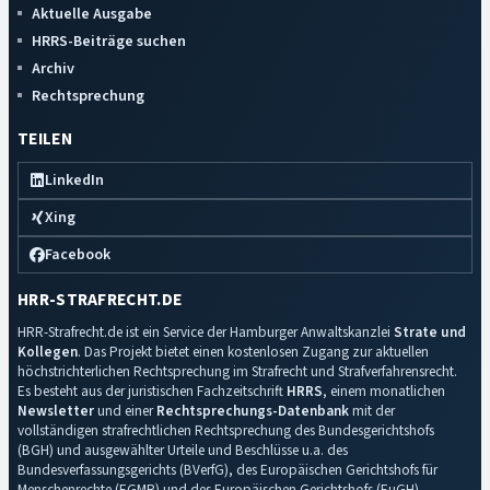
Aktuelle Ausgabe
HRRS-Beiträge suchen
Archiv
Rechtsprechung
TEILEN
LinkedIn
Xing
Facebook
HRR-STRAFRECHT.DE
HRR-Strafrecht.de ist ein Service der Hamburger Anwaltskanzlei
Strate und
Kollegen
. Das Projekt bietet einen kostenlosen Zugang zur aktuellen
höchstrichterlichen Rechtsprechung im Strafrecht und Strafverfahrensrecht.
Es besteht aus der juristischen Fachzeitschrift
HRRS
, einem monatlichen
Newsletter
und einer
Rechtsprechungs-Datenbank
mit der
vollständigen strafrechtlichen Rechtsprechung des Bundesgerichtshofs
(BGH) und ausgewählter Urteile und Beschlüsse u.a. des
Bundesverfassungsgerichts (BVerfG), des Europäischen Gerichtshofs für
Menschenrechte (EGMR) und des Europäischen Gerichtshofs (EuGH).