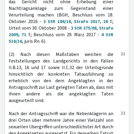
das Gericht nicht ohne Erhebung einer
Nachtragsanklage zum Gegenstand einer
Verurteilung machen (BGH, Beschluss vom 18.
Oktober 2016 -
3 StR 186/16
,
StraFo 2017, 26
f.;
Urteil vom 30. Oktober 2008 -
3 StR 375/08
,
StraFo
2009, 71
f.; Beschluss vom 29. März 2017 -
4 StR
516/16
, juris Rn. 6).
21
(2) Nach diesen Maßstäben weichen die
Feststellungen des Landgerichts in den Fällen
II.B.13, 16 und 17 sowie II.C.32 der Urteilsgründe
hinsichtlich der konkreten Tatausführung so
erheblich von den dem Angeklagten in der
Antragsschrift zur Last gelegten Taten ab, dass mit
ihnen andere als die angeklagten Taten
ausgeurteilt sind.
22
Nach der Antragsschrift war die Nebenklägerin an
drei Orten über mehrere Jahre einer Vielzahl von
sexuellen Übergriffen unterschiedlichster Art durch
den Angeklagten ausgesetzt. Für denselben Tatort