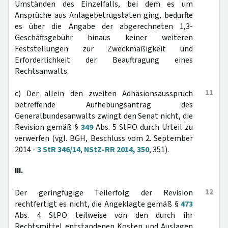
Umständen des Einzelfalls, bei dem es um
Ansprüche aus Anlagebetrugstaten ging, bedurfte
es über die Angabe der abgerechneten 1,3-
Geschäftsgebühr hinaus keiner weiteren
Feststellungen zur Zweckmäßigkeit und
Erforderlichkeit der Beauftragung eines
Rechtsanwalts.
11
c) Der allein den zweiten Adhäsionsausspruch
betreffende Aufhebungsantrag des
Generalbundesanwalts zwingt den Senat nicht, die
Revision gemäß §
349
Abs. 5 StPO durch Urteil zu
verwerfen (vgl. BGH, Beschluss vom 2. September
2014 -
3 StR 346/14
,
NStZ-RR 2014, 350
, 351).
III.
12
Der geringfügige Teilerfolg der Revision
rechtfertigt es nicht, die Angeklagte gemäß §
473
Abs. 4 StPO teilweise von den durch ihr
Rechtsmittel entstandenen Kosten und Auslagen