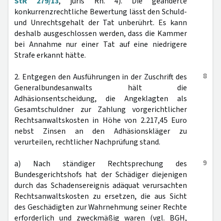
StR 279/13
, juris Rn. 4). Die geänderte
konkurrenzrechtliche Bewertung lässt den Schuld-
und Unrechtsgehalt der Tat unberührt. Es kann
deshalb ausgeschlossen werden, dass die Kammer
bei Annahme nur einer Tat auf eine niedrigere
Strafe erkannt hätte.
8
2. Entgegen den Ausführungen in der Zuschrift des
Generalbundesanwalts hält die
Adhäsionsentscheidung, die Angeklagten als
Gesamtschuldner zur Zahlung vorgerichtlicher
Rechtsanwaltskosten in Höhe von 2.217,45 Euro
nebst Zinsen an den Adhäsionskläger zu
verurteilen, rechtlicher Nachprüfung stand.
9
a) Nach ständiger Rechtsprechung des
Bundesgerichtshofs hat der Schädiger diejenigen
durch das Schadensereignis adäquat verursachten
Rechtsanwaltskosten zu ersetzen, die aus Sicht
des Geschädigten zur Wahrnehmung seiner Rechte
erforderlich und zweckmäßig waren (vgl. BGH,