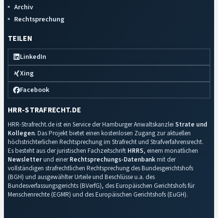
Archiv
Rechtsprechung
TEILEN
LinkedIn
Xing
Facebook
HRR-STRAFRECHT.DE
HRR-Strafrecht.de ist ein Service der Hamburger Anwaltskanzlei
Strate und
Kollegen
. Das Projekt bietet einen kostenlosen Zugang zur aktuellen
höchstrichterlichen Rechtsprechung im Strafrecht und Strafverfahrensrecht.
Es besteht aus der juristischen Fachzeitschrift
HRRS
, einem monatlichen
Newsletter
und einer
Rechtsprechungs-Datenbank
mit der
vollständigen strafrechtlichen Rechtsprechung des Bundesgerichtshofs
(BGH) und ausgewählter Urteile und Beschlüsse u.a. des
Bundesverfassungsgerichts (BVerfG), des Europäischen Gerichtshofs für
Menschenrechte (EGMR) und des Europäischen Gerichtshofs (EuGH).