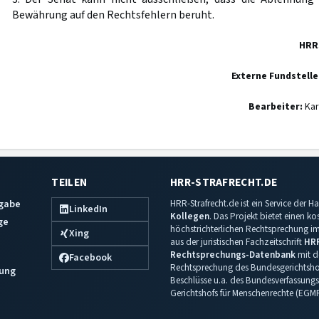
Bewährung auf den Rechtsfehlern beruht.
HRR
Externe Fundstelle
Bearbeiter:
Kar
TEILEN
HRR-STRAFRECHT.DE
sgabe
HRR-Strafrecht.de ist ein Service der
LinkedIn
Kollegen
. Das Projekt bietet einen k
ge
höchstrichterlichen Rechtsprechung im 
Xing
aus der juristischen Fachzeitschrift
HR
Rechtsprechungs-Datenbank
mit de
Facebook
Rechtsprechung des Bundesgerichtshof
ung
Beschlüsse u.a. des Bundesverfassungs
Gerichtshofs für Menschenrechte (EGM