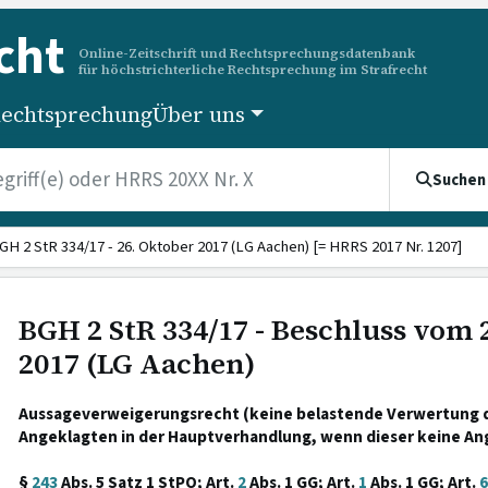
cht
Online-Zeitschrift und Rechtsprechungsdatenbank
für höchstrichterliche Rechtsprechung im Strafrecht
echtsprechung
Über uns
Suchen
GH 2 StR 334/17 - 26. Oktober 2017 (LG Aachen) [= HRRS 2017 Nr. 1207]
BGH 2 StR 334/17 - Beschluss vom 
2017 (LG Aachen)
Aussageverweigerungsrecht (keine belastende Verwertung d
Angeklagten in der Hauptverhandlung, wenn dieser keine An
§
243
Abs. 5 Satz 1 StPO; Art.
2
Abs. 1 GG; Art.
1
Abs. 1 GG; Art.
6