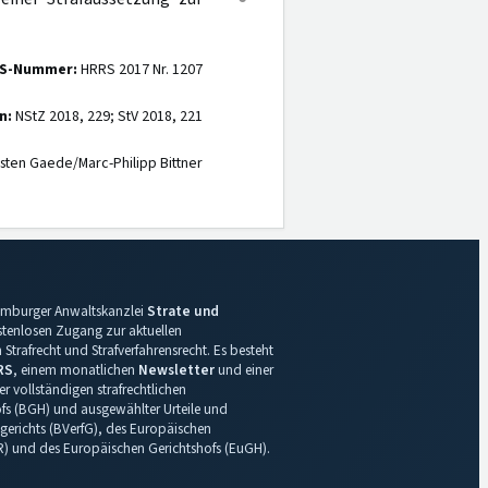
S-Nummer:
HRRS 2017 Nr. 1207
n:
NStZ 2018, 229; StV 2018, 221
sten Gaede/Marc-Philipp Bittner
 Hamburger Anwaltskanzlei
Strate und
ostenlosen Zugang zur aktuellen
Strafrecht und Strafverfahrensrecht. Es besteht
RS
, einem monatlichen
Newsletter
und einer
r vollständigen strafrechtlichen
s (BGH) und ausgewählter Urteile und
gerichts (BVerfG), des Europäischen
R) und des Europäischen Gerichtshofs (EuGH).