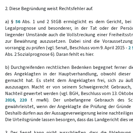
2. Diese Begründung weist Rechtsfehler auf.
a) §
56
Abs. 1 und 2 StGB ermöglicht es dem Gericht, bei 
Legalprognose und besonderer, in der Tat oder der Persö
liegender Umstände auch die Vollstreckung einer Freiheitsstr
zur Bewährung auszusetzen. Dabei sind die Voraussetzu
vorrangig zu prüfen (vgl. Senat, Beschluss vom 9. April 2015 -
2 
Abs. 2 Sozialprognose 6). Daran fehlt es hier.
b) Durchgreifenden rechtlichen Bedenken begegnet ferner d
des Angeklagten in der Hauptverhandlung, obwohl dieser
gemacht hat. Es steht dem Angeklagten frei, sich zu äuß
auszusagen. Macht er von seinem Schweigerecht Gebrauch, 
Nachteil gewertet werden (vgl. BGH, Beschluss vom 13. Oktob
2016, 220
f. mwN). Der unbefangene Gebrauch des Sch
gewährleistet, wenn der Angeklagte die Prüfung der Gründe 
Deshalb dürfen aus der Aussageverweigerung keine nachteilige
Die Urteilsgründe lassen besorgen, dass das Landgericht dies v
3. Der Senat kann nicht ausschließen, dass die Ablehnung 