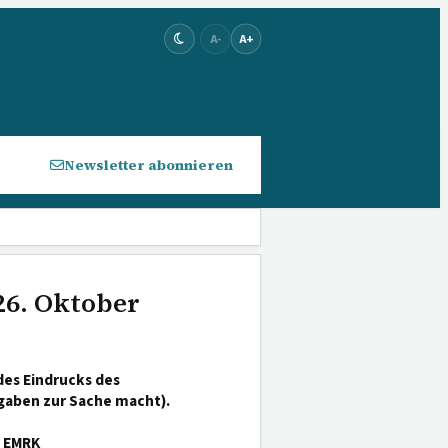
A-
A+
Newsletter abonnieren
26. Oktober
es Eindrucks des
gaben zur Sache macht).
EMRK