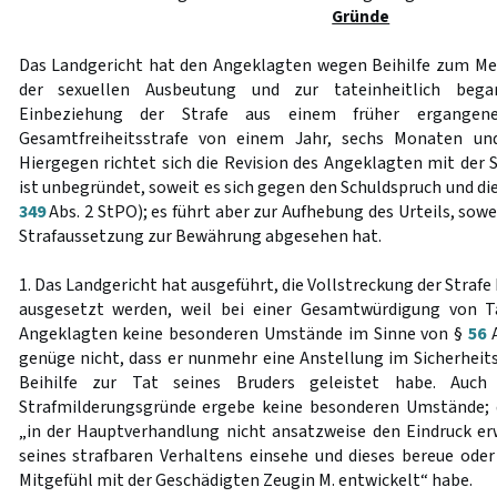
Gründe
Das Landgericht hat den Angeklagten wegen Beihilfe zum 
der sexuellen Ausbeutung und zur tateinheitlich bega
Einbeziehung der Strafe aus einem früher ergangene
Gesamtfreiheitsstrafe von einem Jahr, sechs Monaten und
Hiergegen richtet sich die Revision des Angeklagten mit der 
ist unbegründet, soweit es sich gegen den Schuldspruch und di
349
Abs. 2 StPO); es führt aber zur Aufhebung des Urteils, sowe
Strafaussetzung zur Bewährung abgesehen hat.
1. Das Landgericht hat ausgeführt, die Vollstreckung der Straf
ausgesetzt werden, weil bei einer Gesamtwürdigung von T
Angeklagten keine besonderen Umstände im Sinne von §
56
A
genüge nicht, dass er nunmehr eine Anstellung im Sicherhei
Beihilfe zur Tat seines Bruders geleistet habe. Auch
Strafmilderungsgründe ergebe keine besonderen Umstände;
„in der Hauptverhandlung nicht ansatzweise den Eindruck er
seines strafbaren Verhaltens einsehe und dieses bereue oder
Mitgefühl mit der Geschädigten Zeugin M. entwickelt“ habe.