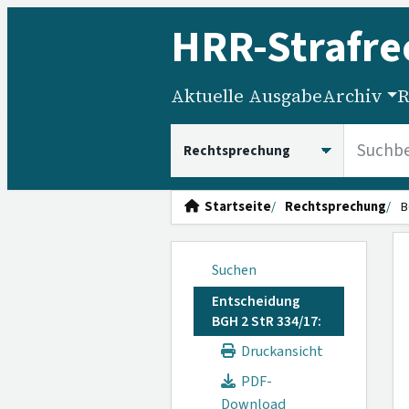
HRR
-Strafre
Aktuelle Ausgabe
Archiv
R
HRRS durchsuchen
Startseite
Rechtsprechung
B
Suchen
Entscheidung
BGH 2 StR 334/17:
Druckansicht
PDF-
Download