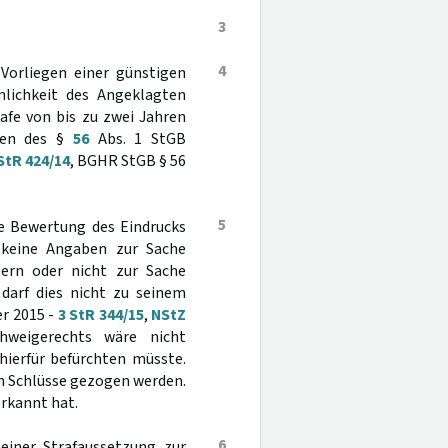
3
4
Vorliegen einer günstigen
nlichkeit des Angeklagten
afe von bis zu zwei Jahren
ngen des §
56
Abs. 1 StGB
StR 424/14
, BGHR StGB § 56
5
ie Bewertung des Eindrucks
 keine Angaben zur Sache
ern oder nicht zur Sache
darf dies nicht zu seinem
er 2015 -
3 StR 344/15
,
NStZ
weigerechts wäre nicht
hierfür befürchten müsste.
n Schlüsse gezogen werden.
erkannt hat.
6
einer Strafaussetzung zur