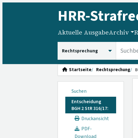
HRR
-Strafre
Aktuelle Ausgabe
Archiv
R
HRRS durchsuchen
Startseite
Rechtsprechung
B
Suchen
Entscheidung
BGH 2 StR 316/17:
Druckansicht
PDF-
Download