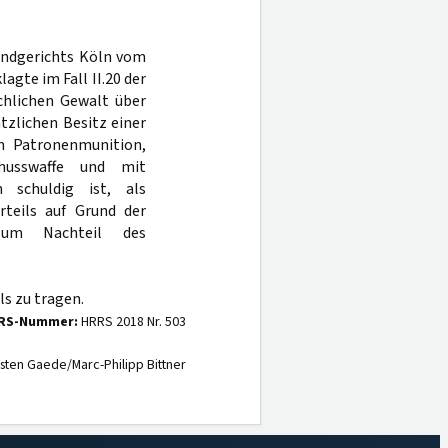
Landgerichts Köln vom
agte im Fall II.20 der
chlichen Gewalt über
tzlichen Besitz einer
n Patronenmunition,
husswaffe und mit
 schuldig ist, als
teils auf Grund der
 zum Nachteil des
s zu tragen.
RS-Nummer:
HRRS 2018 Nr. 503
sten Gaede/Marc-Philipp Bittner