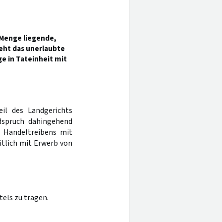
 Menge liegende,
ht das unerlaubte
e in Tateinheit mit
eil des Landgerichts
dspruch dahingehend
s Handeltreibens mit
itlich mit Erwerb von
els zu tragen.