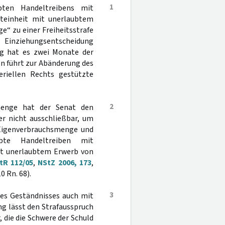
1
ten Handeltreibens mit
ateinheit mit unerlaubtem
e“ zu einer Freiheitsstrafe
Einziehungsentscheidung
ng hat es zwei Monate der
en führt zur Abänderung des
eriellen Rechts gestützte
2
smenge hat der Senat den
er nicht ausschließbar, um
 Eigenverbrauchsmenge und
te Handeltreiben mit
it unerlaubtem Erwerb von
tR 112/05
,
NStZ 2006, 173
,
0 Rn. 68).
3
nes Geständnisses auch mit
g lässt den Strafausspruch
 die die Schwere der Schuld