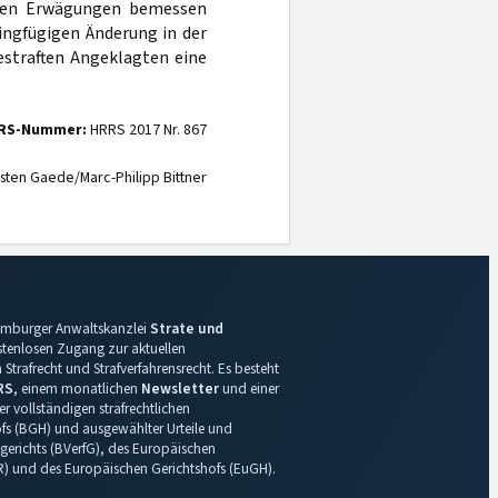
freien Erwägungen bemessen
ngfügigen Änderung in der
estraften Angeklagten eine
RS-Nummer:
HRRS 2017 Nr. 867
sten Gaede/Marc-Philipp Bittner
 Hamburger Anwaltskanzlei
Strate und
ostenlosen Zugang zur aktuellen
Strafrecht und Strafverfahrensrecht. Es besteht
RS
, einem monatlichen
Newsletter
und einer
r vollständigen strafrechtlichen
s (BGH) und ausgewählter Urteile und
gerichts (BVerfG), des Europäischen
R) und des Europäischen Gerichtshofs (EuGH).