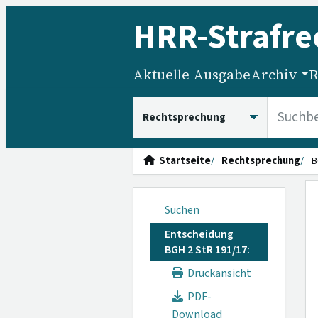
HRR
-Strafre
Aktuelle Ausgabe
Archiv
R
HRRS durchsuchen
Startseite
Rechtsprechung
B
Suchen
Entscheidung
BGH 2 StR 191/17:
Druckansicht
PDF-
Download