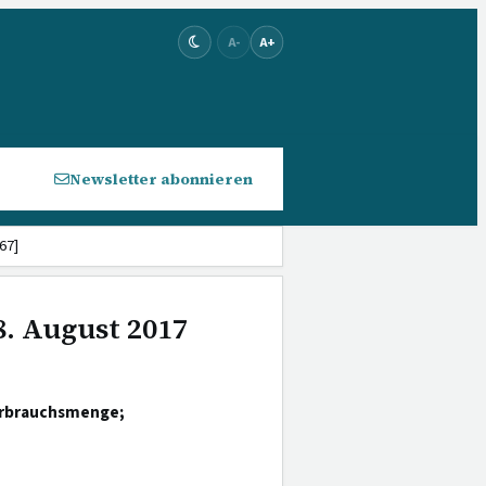
A-
A+
Newsletter abonnieren
67]
8. August 2017
erbrauchsmenge;