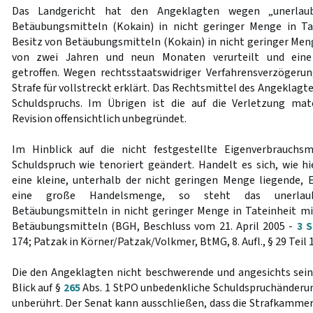
Das Landgericht hat den Angeklagten wegen „unerlaub
Betäubungsmitteln (Kokain) in nicht geringer Menge in T
Besitz von Betäubungsmitteln (Kokain) in nicht geringer Meng
von zwei Jahren und neun Monaten verurteilt und eine 
getroffen. Wegen rechtsstaatswidriger Verfahrensverzögeru
Strafe für vollstreckt erklärt. Das Rechtsmittel des Angeklagt
Schuldspruchs. Im Übrigen ist die auf die Verletzung mat
Revision offensichtlich unbegründet.
Im Hinblick auf die nicht festgestellte Eigenverbrauch
Schuldspruch wie tenoriert geändert. Handelt es sich, wie hi
eine kleine, unterhalb der nicht geringen Menge liegende,
eine große Handelsmenge, so steht das unerlaub
Betäubungsmitteln in nicht geringer Menge in Tateinheit m
Betäubungsmitteln (BGH, Beschluss vom 21. April 2005 -
3 S
174; Patzak in Körner/Patzak/Volkmer, BtMG, 8. Aufl., § 29 Teil 1
Die den Angeklagten nicht beschwerende und angesichts sei
Blick auf §
265
Abs. 1 StPO unbedenkliche Schuldspruchänderun
unberührt. Der Senat kann ausschließen, dass die Strafkammer,