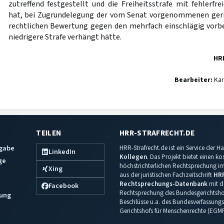
zutreffend festgestellt und die Freiheitsstrafe mit fehler
hat, bei Zugrundelegung der vom Senat vorgenommenen geri
rechtlichen Bewertung gegen den mehrfach einschlägig vorb
niedrigere Strafe verhängt hätte.
HR
Bearbeiter:
Kar
TEILEN
HRR-STRAFRECHT.DE
sgabe
HRR-Strafrecht.de ist ein Service der
LinkedIn
Kollegen
. Das Projekt bietet einen k
ge
höchstrichterlichen Rechtsprechung im 
Xing
aus der juristischen Fachzeitschrift
HR
Rechtsprechungs-Datenbank
mit de
Facebook
Rechtsprechung des Bundesgerichtshof
ung
Beschlüsse u.a. des Bundesverfassungs
Gerichtshofs für Menschenrechte (EGM