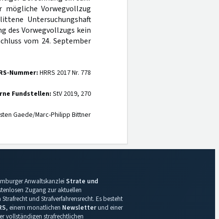
er mögliche Vorwegvollzug
ittene Untersuchungshaft
ung des Vorwegvollzugs kein
eschluss vom 24. September
RS-Nummer:
HRRS 2017 Nr. 778
rne Fundstellen:
StV 2019, 270
sten Gaede/Marc-Philipp Bittner
 Hamburger Anwaltskanzlei
Strate und
ostenlosen Zugang zur aktuellen
Strafrecht und Strafverfahrensrecht. Es besteht
RS
, einem monatlichen
Newsletter
und einer
r vollständigen strafrechtlichen