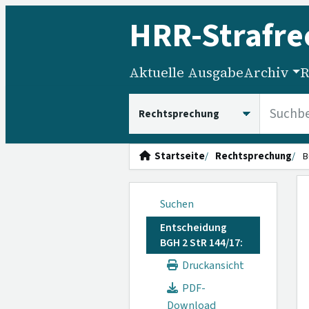
HRR
-Strafre
Aktuelle Ausgabe
Archiv
R
HRRS durchsuchen
Startseite
Rechtsprechung
B
Suchen
Entscheidung
BGH 2 StR 144/17:
Druckansicht
PDF-
Download