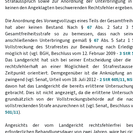
Strafausspruch sowie zur Anordnung der Unterbringung in
keinen den Angeklagten beschwerenden Rechtsfehler ergeben.
Die Anordnung des Vorwegvollzugs eines Teils der Gesamtfreih
hat aber keinen Bestand. Nach §
67
Abs. 2 Satz 3 St
Gesamtfreiheitsstrafe so zu bemessen, dass nach sei
anschließenden Unterbringung gemäß §
67
Abs. 5 Satz 1 
Vollstreckung des Strafrestes zur Bewährung nach Erledig
möglich ist (vgl. BGH, Beschluss vom 12. Februar 2009 -
3 StR 
Das Landgericht hat sich bei seiner Entscheidung über die
rechtsfehlerhaft an einer Möglichkeit der Strafrestauss
Zeitpunkt orientiert. Demgegenüber ist die Anknüpfung an
zwingend (vgl. Senat, Urteil vom 18. Juli 2012 -
2 StR 605/11
,
NS
davon hat das Landgericht die bereits erlittene Untersuchun
gebracht. Dies ist nicht angezeigt, da die erlittene Unters
grundsätzlich von der Vollstreckungsbehörde auf die n
vollstreckenden Strafe anzurechnen ist (vgl. Senat, Beschluss 
501/11
).
Angesichts der vom Landgericht rechtsfehlerfrei bes
erforderlichen Behandlungsdauer von zwei Jahren, wäre bei ri