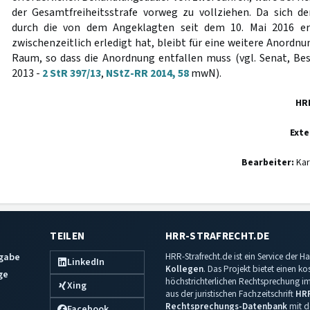
der Gesamtfreiheitsstrafe vorweg zu vollziehen. Da sich d
durch die von dem Angeklagten seit dem 10. Mai 2016 erl
zwischenzeitlich erledigt hat, bleibt für eine weitere Anordn
Raum, so dass die Anordnung entfallen muss (vgl. Senat, B
2013 -
2 StR 397/13
,
NStZ-RR 2014, 58
mwN).
HR
Exte
Bearbeiter:
Kar
TEILEN
HRR-STRAFRECHT.DE
sgabe
HRR-Strafrecht.de ist ein Service der
LinkedIn
Kollegen
. Das Projekt bietet einen k
ge
höchstrichterlichen Rechtsprechung im 
Xing
aus der juristischen Fachzeitschrift
HR
Rechtsprechungs-Datenbank
mit de
Facebook