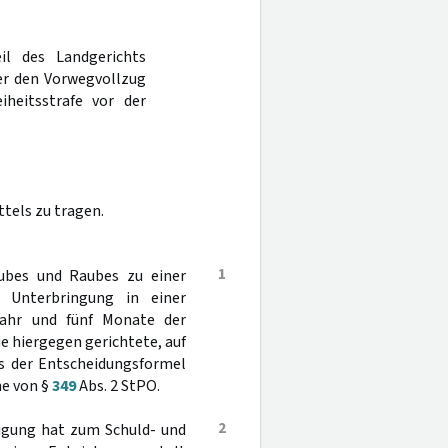
il des Landgerichts
r den Vorwegvollzug
heitsstrafe vor der
tels zu tragen.
1
ubes und Raubes zu einer
e Unterbringung in einer
Jahr und fünf Monate der
ie hiergegen gerichtete, auf
us der Entscheidungsformel
ne von §
349
Abs. 2 StPO.
2
tigung hat zum Schuld- und