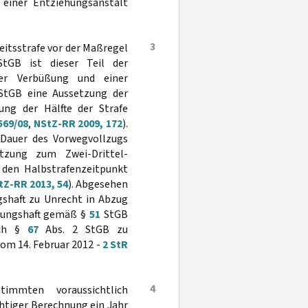
 einer Entziehungsanstalt
3
eitsstrafe vor der Maßregel
GB ist dieser Teil der
ner Verbüßung und einer
StGB eine Aussetzung der
ung der Hälfte der Strafe
569/08
,
NStZ-RR 2009, 172
).
 Dauer des Vorwegvollzugs
etzung zum Zwei-Drittel-
 den Halbstrafenzeitpunkt
tZ-RR 2013, 54
). Abgesehen
gshaft zu Unrecht in Abzug
uchungshaft gemäß §
51
StGB
ach §
67
Abs. 2 StGB zu
vom 14. Februar 2012 -
2 StR
4
timmten voraussichtlich
chtiger Berechnung ein Jahr