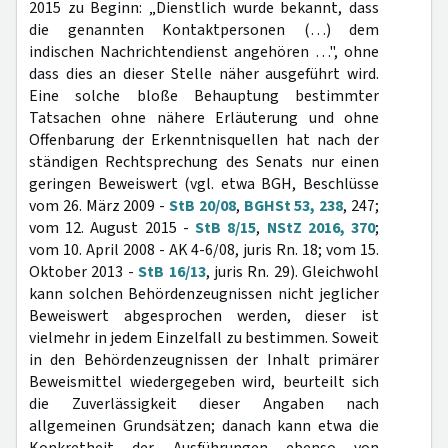
2015 zu Beginn: „Dienstlich wurde bekannt, dass
die genannten Kontaktpersonen (…) dem
indischen Nachrichtendienst angehören …", ohne
dass dies an dieser Stelle näher ausgeführt wird.
Eine solche bloße Behauptung bestimmter
Tatsachen ohne nähere Erläuterung und ohne
Offenbarung der Erkenntnisquellen hat nach der
ständigen Rechtsprechung des Senats nur einen
geringen Beweiswert (vgl. etwa BGH, Beschlüsse
vom 26. März 2009 -
StB 20/08
,
BGHSt 53, 238
, 247;
vom 12. August 2015 -
StB 8/15
,
NStZ 2016, 370
;
vom 10. April 2008 - AK 4-6/08, juris Rn. 18; vom 15.
Oktober 2013 -
StB 16/13
, juris Rn. 29). Gleichwohl
kann solchen Behördenzeugnissen nicht jeglicher
Beweiswert abgesprochen werden, dieser ist
vielmehr in jedem Einzelfall zu bestimmen. Soweit
in den Behördenzeugnissen der Inhalt primärer
Beweismittel wiedergegeben wird, beurteilt sich
die Zuverlässigkeit dieser Angaben nach
allgemeinen Grundsätzen; danach kann etwa die