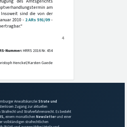
rfügung des Amtsgerichts
auptverhandlungstermin am
Insoweit sind die von der
Januar 2010 -
2 ARs 591/09
-
bertragbar.“
4
RS-Nummer:
HRRS 2016 Nr. 454
ristoph Henckel/Karsten Gaede
 Hamburger Anwaltskanzlei
Strate und
ostenlosen Zugang zur aktuellen
Strafrecht und Strafverfahrensrecht. Es besteht
RS
, einem monatlichen
Newsletter
und einer
r vollständigen strafrechtlichen
s (BGH) und ausgewählter Urteile und