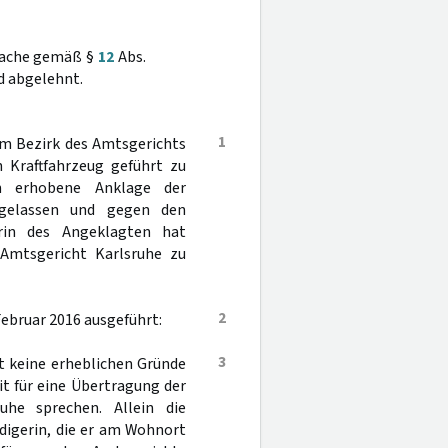
 Sache gemäß §
12
Abs.
d abgelehnt.
1
m Bezirk des Amtsgerichts
n Kraftfahrzeug geführt zu
n erhobene Anklage der
ugelassen und gegen den
erin des Angeklagten hat
Amtsgericht Karlsruhe zu
2
Februar 2016 ausgeführt:
3
at keine erheblichen Gründe
t für eine Übertragung der
uhe sprechen. Allein die
idigerin, die er am Wohnort