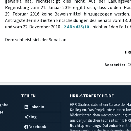
gewählt hat, rechtfertigt dies nicht. Aus der Ladungsve
Regensburg vom 21. Januar 2016 ergibt sich, dass zu dem H
29. Februar 2016 keine Beweismittel hinzugezogen werden. 
Antragstellerin zitierten Entscheidungen des Senats vom 13. 
und vom 22. Dezember 2010 -
2 ARs 435/10
- nicht auf den Fall ü
Dem schließt sich der Senat an.
HR
Bearbeiter:
Ch
TEILEN
HRR-STRAFRECHT.DE
sgabe
HRR-Strafrecht.de ist ein Service der
LinkedIn
Kollegen
. Das Projekt bietet einen k
ge
höchstrichterlichen Rechtsprechung im 
Xing
aus der juristischen Fachzeitschrift
HR
Rechtsprechungs-Datenbank
mit de
Facebook
Rechtsprechung des Bundesgerichtshof