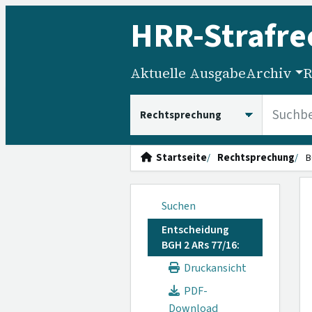
HRR
-Strafre
Aktuelle Ausgabe
Archiv
R
HRRS durchsuchen
Startseite
Rechtsprechung
B
Suchen
Entscheidung
BGH 2 ARs 77/16:
Druckansicht
PDF-
Download