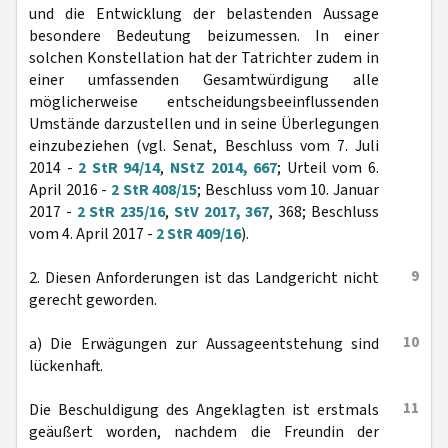
und die Entwicklung der belastenden Aussage
besondere Bedeutung beizumessen. In einer
solchen Konstellation hat der Tatrichter zudem in
einer umfassenden Gesamtwürdigung alle
möglicherweise entscheidungsbeeinflussenden
Umstände darzustellen und in seine Überlegungen
einzubeziehen (vgl. Senat, Beschluss vom 7. Juli
2014 -
2 StR 94/14
,
NStZ 2014, 667
; Urteil vom 6.
April 2016 -
2 StR 408/15
; Beschluss vom 10. Januar
2017 -
2 StR 235/16
,
StV 2017, 367
, 368; Beschluss
vom 4. April 2017 -
2 StR 409/16
).
9
2. Diesen Anforderungen ist das Landgericht nicht
gerecht geworden.
10
a) Die Erwägungen zur Aussageentstehung sind
lückenhaft.
11
Die Beschuldigung des Angeklagten ist erstmals
geäußert worden, nachdem die Freundin der