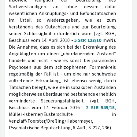
insoweit lediglich der Beurteilung des
Sachverständigen an, ohne dessen dafür
wesentlichen Anknüpfungs- und Befundtatsachen
im Urteil so wiederzugeben, wie es zum
Verständnis des Gutachtens und zur Beurteilung
seiner Schlüssigkeit erforderlich wäre (vgl. BGH,
Beschluss vom 14. April 2010 -
5 StR 123/10
mwN).
Die Annahme, dass es sich bei der Erkrankung des
Angeklagten um einen „überdauernden Zustand“
handele und nicht - wie es sonst bei paranoiden
Psychosen aus dem schizophrenen Formenkreis
regelmäßig der Fall ist - um eine nur schubweise
auftretende Erkrankung, ist ebenso wenig durch
Tatsachen belegt, wie eine in subakuten Zuständen
möglicherweise überdauernd bestehende erheblich
verminderte Steuerungsfähigkeit (vgl. BGH,
Beschluss vom 17. Februar 2016 -
2 StR 545/15
;
Müller-Isberner/Eusterschulte in
Venzlaff/Foerster/Dreßing/Habermeyer,
Psychiatrische Begutachtung, 6. Aufl., S. 227, 236).