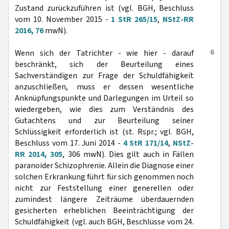
Zustand zurückzuführen ist (vgl. BGH, Beschluss
vom 10. November 2015 -
1 StR 265/15
,
NStZ-RR
2016, 76
mwN).
6
Wenn sich der Tatrichter - wie hier - darauf
beschränkt, sich der Beurteilung eines
Sachverständigen zur Frage der Schuldfähigkeit
anzuschließen, muss er dessen wesentliche
Anknüpfungspunkte und Darlegungen im Urteil so
wiedergeben, wie dies zum Verständnis des
Gutachtens und zur Beurteilung seiner
Schlüssigkeit erforderlich ist (st. Rspr.; vgl. BGH,
Beschluss vom 17. Juni 2014 -
4 StR 171/14
,
NStZ-
RR 2014, 305
, 306 mwN). Dies gilt auch in Fällen
paranoider Schizophrenie. Allein die Diagnose einer
solchen Erkrankung führt für sich genommen noch
nicht zur Feststellung einer generellen oder
zumindest längere Zeiträume überdauernden
gesicherten erheblichen Beeinträchtigung der
Schuldfähigkeit (vgl. auch BGH, Beschlüsse vom 24.