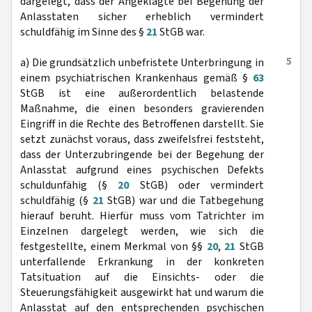
dargelegt, dass der Angeklagte bei Begehung der
Anlasstaten sicher erheblich vermindert
schuldfähig im Sinne des §
21
StGB war.
5
a) Die grundsätzlich unbefristete Unterbringung in
einem psychiatrischen Krankenhaus gemäß §
63
StGB ist eine außerordentlich belastende
Maßnahme, die einen besonders gravierenden
Eingriff in die Rechte des Betroffenen darstellt. Sie
setzt zunächst voraus, dass zweifelsfrei feststeht,
dass der Unterzubringende bei der Begehung der
Anlasstat aufgrund eines psychischen Defekts
schuldunfähig (§
20
StGB) oder vermindert
schuldfähig (§
21
StGB) war und die Tatbegehung
hierauf beruht. Hierfür muss vom Tatrichter im
Einzelnen dargelegt werden, wie sich die
festgestellte, einem Merkmal von §§
20
,
21
StGB
unterfallende Erkrankung in der konkreten
Tatsituation auf die Einsichts- oder die
Steuerungsfähigkeit ausgewirkt hat und warum die
Anlasstat auf den entsprechenden psychischen