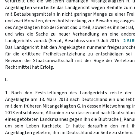
verurteilt und die weiteren damaligen Mitangeklagten R. u
Angeklagten verurteilte das Landgericht wegen Beihilfe zum
mit Betäubungsmitteln in nicht geringer Menge zu einer Frei
und zwei Monaten, deren Vollstreckung zur Bewährung ausgeset
des Angeklagten hob der Senat das Urteil, soweit es ihn betraf
und wies die Sache zu neuer Verhandlung an eine ander
Landgerichts zurück (Senat, Beschluss vom 9. Juli 2015 -
2 StR
Das Landgericht hat den Angeklagten nunmehr freigesproche
für die erlittene Freiheitsentziehung zu entschädigen sei
Revision der Staatsanwaltschaft mit der Rüge der Verletzu
Rechtmittel hat Erfolg.
I.
1. Nach den Feststellungen des Landgerichts reiste de
Angeklagte am 13. März 2013 nach Deutschland ein und le
mit dem früheren Mitangeklagten G. in dessen Mietwohnung in 
2013 entschlossen, Albanien zu verlassen und nach Deutschland
eines getöteten Landsmannes gegen ihn die Blutrache („Kanun
um sein Leben fürchtete. Er hatte daraufhin den mit i
Angeklagten gebeten, ihm in Deutschland zur Seite zu stehen.