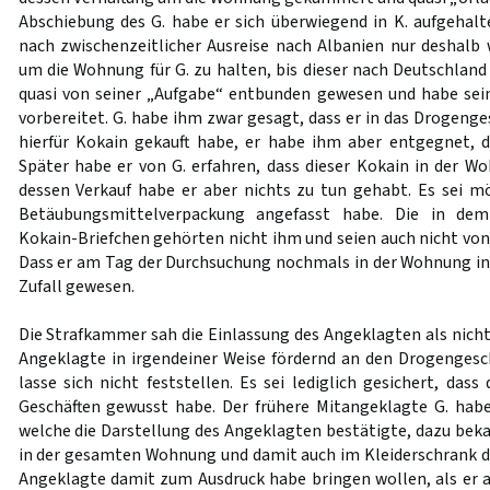
Abschiebung des G. habe er sich überwiegend in K. aufgehalt
nach zwischenzeitlicher Ausreise nach Albanien nur deshal
um die Wohnung für G. zu halten, bis dieser nach Deutschland
quasi von seiner „Aufgabe“ entbunden gewesen und habe sei
vorbereitet. G. habe ihm zwar gesagt, dass er in das Drogenge
hierfür Kokain gekauft habe, er habe ihm aber entgegnet, d
Später habe er von G. erfahren, dass dieser Kokain in der W
dessen Verkauf habe er aber nichts zu tun gehabt. Es sei mö
Betäubungsmittelverpackung angefasst habe. Die in dem
Kokain-Briefchen gehörten nicht ihm und seien auch nicht von
Dass er am Tag der Durchsuchung nochmals in der Wohnung in A
Zufall gewesen.
Die Strafkammer sah die Einlassung des Angeklagten als nicht
Angeklagte in irgendeiner Weise fördernd an den Drogengeschä
lasse sich nicht feststellen. Es sei lediglich gesichert, das
Geschäften gewusst habe. Der frühere Mitangeklagte G. habe 
welche die Darstellung des Angeklagten bestätigte, dazu bek
in der gesamten Wohnung und damit auch im Kleiderschrank d
Angeklagte damit zum Ausdruck habe bringen wollen, als er au