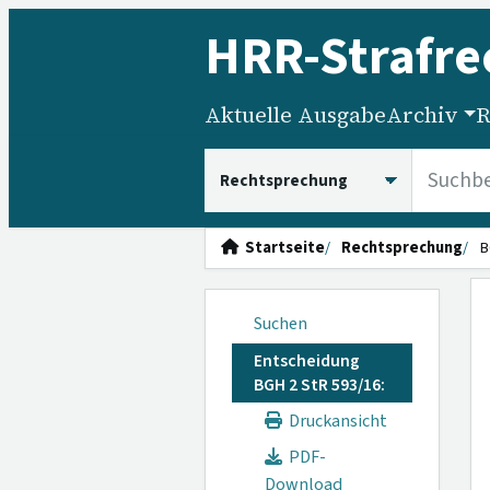
HRR
-Strafre
Aktuelle Ausgabe
Archiv
R
HRRS durchsuchen
Startseite
Rechtsprechung
B
Suchen
Entscheidung
BGH 2 StR 593/16:
Druckansicht
PDF-
Download