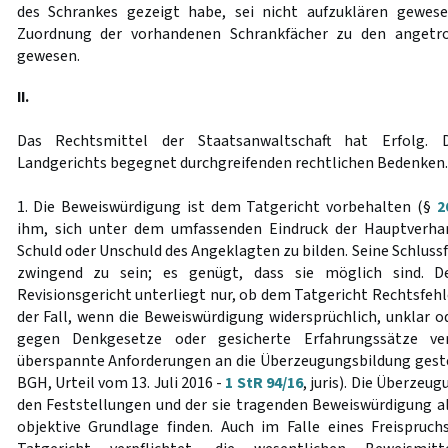
des Schrankes gezeigt habe, sei nicht aufzuklären gewes
Zuordnung der vorhandenen Schrankfächer zu den angetr
gewesen.
II.
Das Rechtsmittel der Staatsanwaltschaft hat Erfolg. 
Landgerichts begegnet durchgreifenden rechtlichen Bedenken.
1. Die Beweiswürdigung ist dem Tatgericht vorbehalten (§
2
ihm, sich unter dem umfassenden Eindruck der Hauptverhan
Schuld oder Unschuld des Angeklagten zu bilden. Seine Schlus
zwingend zu sein; es genügt, dass sie möglich sind. D
Revisionsgericht unterliegt nur, ob dem Tatgericht Rechtsfehle
der Fall, wenn die Beweiswürdigung widersprüchlich, unklar od
gegen Denkgesetze oder gesicherte Erfahrungssätze ve
überspannte Anforderungen an die Überzeugungsbildung gestell
BGH, Urteil vom 13. Juli 2016 -
1 StR 94/16
, juris). Die Überzeu
den Feststellungen und der sie tragenden Beweiswürdigung al
objektive Grundlage finden. Auch im Falle eines Freispruc