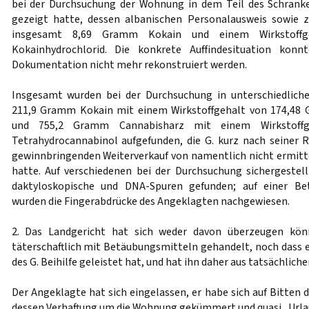
bei der Durchsuchung der Wohnung in dem Teil des Schranke
gezeigt hatte, dessen albanischen Personalausweis sowie 
insgesamt 8,69 Gramm Kokain und einem Wirkstoff
Kokainhydrochlorid. Die konkrete Auffindesituation konn
Dokumentation nicht mehr rekonstruiert werden.
Insgesamt wurden bei der Durchsuchung in unterschiedlic
211,9 Gramm Kokain mit einem Wirkstoffgehalt von 174,48
und 755,2 Gramm Cannabisharz mit einem Wirkstoff
Tetrahydrocannabinol aufgefunden, die G. kurz nach seiner
gewinnbringenden Weiterverkauf von namentlich nicht ermit
hatte. Auf verschiedenen bei der Durchsuchung sichergeste
daktyloskopische und DNA-Spuren gefunden; auf einer Be
wurden die Fingerabdrücke des Angeklagten nachgewiesen.
2. Das Landgericht hat sich weder davon überzeugen kön
täterschaftlich mit Betäubungsmitteln gehandelt, noch dass 
des G. Beihilfe geleistet hat, und hat ihn daher aus tatsächlic
Der Angeklagte hat sich eingelassen, er habe sich auf Bitten d
dessen Verhaftung um die Wohnung gekümmert und quasi „Urlau