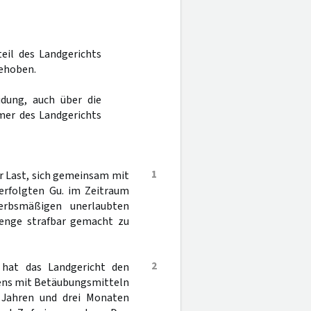
teil des Landgerichts
gehoben.
dung, auch über die
mer des Landgerichts
1
r Last, sich gemeinsam mit
verfolgten Gu. im Zeitraum
rbsmäßigen unerlaubten
Menge strafbar gemacht zu
2
 hat das Landgericht den
ens mit Betäubungsmitteln
i Jahren und drei Monaten