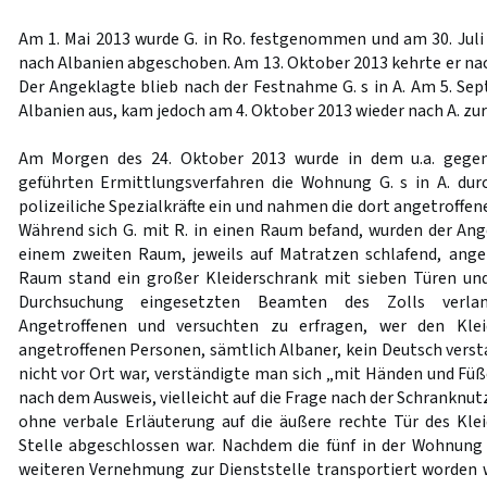
Am 1. Mai 2013 wurde G. in Ro. festgenommen und am 30. Juli
nach Albanien abgeschoben. Am 13. Oktober 2013 kehrte er nac
Der Angeklagte blieb nach der Festnahme G. s in A. Am 5. Sep
Albanien aus, kam jedoch am 4. Oktober 2013 wieder nach A. zur
Am Morgen des 24. Oktober 2013 wurde in dem u.a. gege
geführten Ermittlungsverfahren die Wohnung G. s in A. dur
polizeiliche Spezialkräfte ein und nahmen die dort angetroff
Während sich G. mit R. in einen Raum befand, wurden der Ange
einem zweiten Raum, jeweils auf Matratzen schlafend, ange
Raum stand ein großer Kleiderschrank mit sieben Türen und 
Durchsuchung eingesetzten Beamten des Zolls verla
Angetroffenen und versuchten zu erfragen, wer den Klei
angetroffenen Personen, sämtlich Albaner, kein Deutsch vers
nicht vor Ort war, verständigte man sich „mit Händen und Füßen
nach dem Ausweis, vielleicht auf die Frage nach der Schranknu
ohne verbale Erläuterung auf die äußere rechte Tür des Klei
Stelle abgeschlossen war. Nachdem die fünf in der Wohnung
weiteren Vernehmung zur Dienststelle transportiert worden