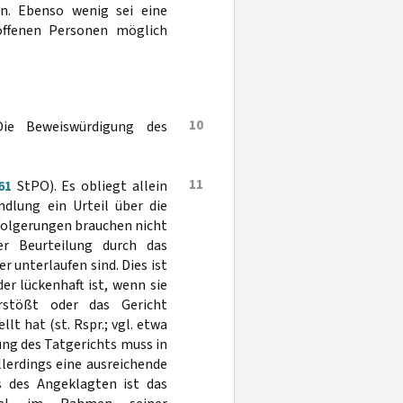
en. Ebenso wenig sei eine
offenen Personen möglich
10
Die Beweiswürdigung des
11
61
StPO). Es obliegt allein
dlung ein Urteil über die
sfolgerungen brauchen nicht
er Beurteilung durch das
r unterlaufen sind. Dies ist
er lückenhaft ist, wenn sie
rstößt oder das Gericht
t hat (st. Rspr.; vgl. etwa
gung des Tatgerichts muss in
lerdings eine ausreichende
hs des Angeklagten ist das