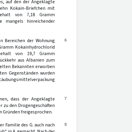
s, auf den der Angeklagte
zehn Kokain-Briefchen mit
gehalt von 7,18 Gramm
te mangels hinreichender
6
hen Bereichen der Wohnung
 Gramm Kokainhydrochlorid
gehalt von 19,7 Gramm
 Rückkehr aus Albanien zum
telten Bekannten erworben
llten Gegenständen wurden
täubungsmittelverpackung
7
nen, dass der Angeklagte
er zu den Drogengeschäften
hen Gründen freigesprochen.
8
er Familie des G. auch nach
b“ in A. gemacht. Nach der