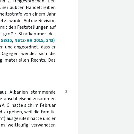
nd Z. freigesprochen. Den
 unerlaubten Handeltreiben
heitsstrafe von einem Jahr
zt wurde. Auf die Revision
, mit den Feststellungen auf
e große Strafkammer des
 58/15
,
NStZ-RR 2015, 343
).
n und angeordnet, dass er
. Dagegen wendet sich die
ng materiellen Rechts. Das
3
r aus Albanien stammende
bte anschließend zusammen
A. G. hatte sich im Februar
 zu gehen, weil die Familie
“) ausgerufen hatte und er
hm weitläufig verwandten