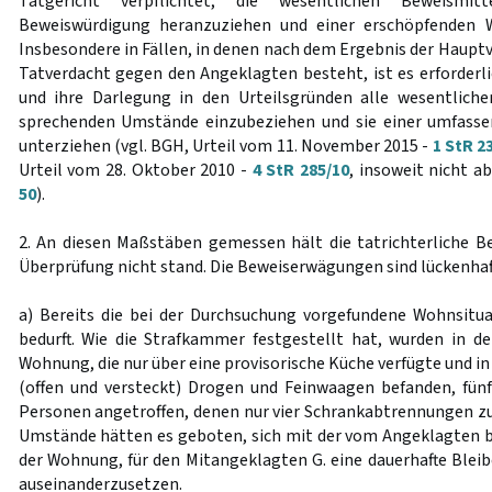
Tatgericht verpflichtet, die wesentlichen Beweism
Beweiswürdigung heranzuziehen und einer erschöpfenden W
Insbesondere in Fällen, in denen nach dem Ergebnis der Haupt
Tatverdacht gegen den Angeklagten besteht, ist es erforderli
und ihre Darlegung in den Urteilsgründen alle wesentlic
sprechenden Umstände einzubeziehen und sie einer umfass
unterziehen (vgl. BGH, Urteil vom 11. November 2015 -
1 StR 2
Urteil vom 28. Oktober 2010 -
4 StR 285/10
, insoweit nicht a
50
).
2. An diesen Maßstäben gemessen hält die tatrichterliche B
Überprüfung nicht stand. Die Beweiserwägungen sind lückenhaf
a) Bereits die bei der Durchsuchung vorgefundene Wohnsitu
bedurft. Wie die Strafkammer festgestellt hat, wurden in 
Wohnung, die nur über eine provisorische Küche verfügte und in 
(offen und versteckt) Drogen und Feinwaagen befanden, fün
Personen angetroffen, denen nur vier Schrankabtrennungen zu
Umstände hätten es geboten, sich mit der vom Angeklagten
der Wohnung, für den Mitangeklagten G. eine dauerhafte Bleib
auseinanderzusetzen.