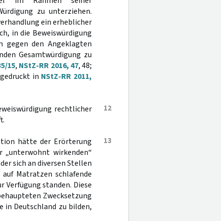
ittel im Rahmen seiner
ürdigung zu unterziehen.
verhandlung ein erheblicher
ch, in die Beweiswürdigung
hen gegen den Angeklagten
enden Gesamtwürdigung zu
35/15
,
NStZ-RR 2016, 47
, 48;
bgedruckt in
NStZ-RR 2011,
12
eweiswürdigung rechtlicher
t.
13
ation hätte der Erörterung
der „unterwohnt wirkenden“
der sich an diversen Stellen
f auf Matratzen schlafende
r Verfügung standen. Diese
 behaupteten Zwecksetzung
e in Deutschland zu bilden,