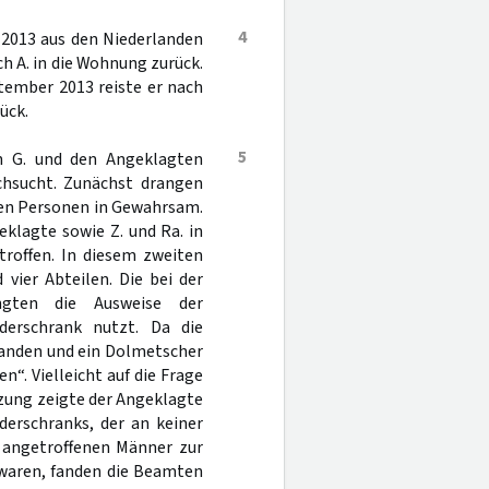
4
 2013 aus den Niederlanden
h A. in die Wohnung zurück.
tember 2013 reiste er nach
ück.
5
n G. und den Angeklagten
chsucht. Zunächst drangen
enen Personen in Gewahrsam.
klagte sowie Z. und Ra. in
troffen. In diesem zweiten
vier Abteilen. Die bei der
ngten die Ausweise der
derschrank nutzt. Da die
tanden und ein Dolmetscher
“. Vielleicht auf die Frage
tzung zeigte der Angeklagte
derschranks, der an keiner
 angetroffenen Männer zur
 waren, fanden die Beamten