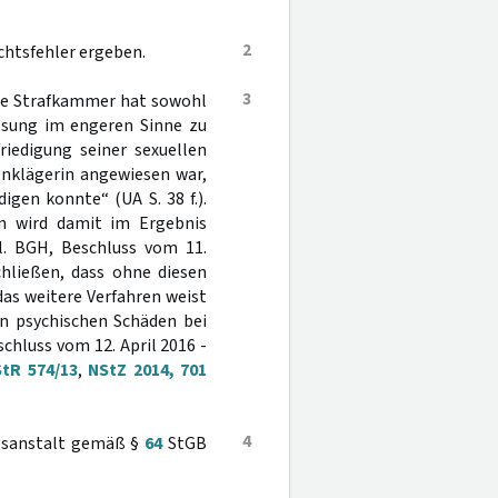
2
chtsfehler ergeben.
3
Die Strafkammer hat sowohl
ssung im engeren Sinne zu
riedigung seiner sexuellen
enklägerin angewiesen war,
igen konnte“ (UA S. 38 f.).
en wird damit im Ergebnis
l. BGH, Beschluss vom 11.
chließen, dass ohne diesen
das weitere Verfahren weist
on psychischen Schäden bei
schluss vom 12. April 2016 -
StR 574/13
,
NStZ 2014, 701
4
ngsanstalt gemäß §
64
StGB