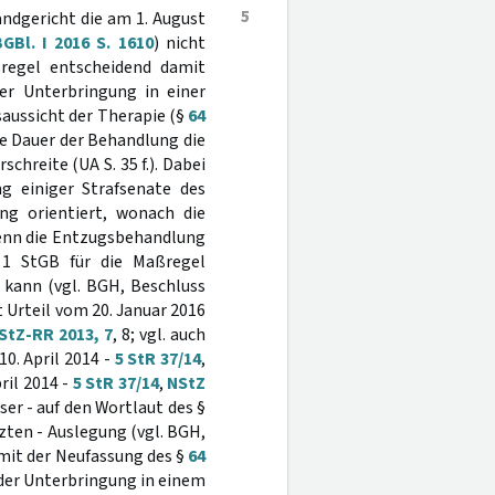
5
andgericht die am 1. August
GBl. I 2016 S. 1610
) nicht
regel entscheidend damit
er Unterbringung in einer
saussicht der Therapie (§
64
ge Dauer der Behandlung die
chreite (UA S. 35 f.). Dabei
g einiger Strafsenate des
ng orientiert, wonach die
wenn die Entzugsbehandlung
1 StGB für die Maßregel
 kann (vgl. BGH, Beschluss
Urteil vom 20. Januar 2016
StZ-RR 2013, 7
, 8; vgl. auch
10. April 2014 -
5 StR 37/14
,
ril 2014 -
5 StR 37/14
,
NStZ
ser - auf den Wortlaut des §
zten - Auslegung (vgl. BGH,
t mit der Neufassung des §
64
 der Unterbringung in einem