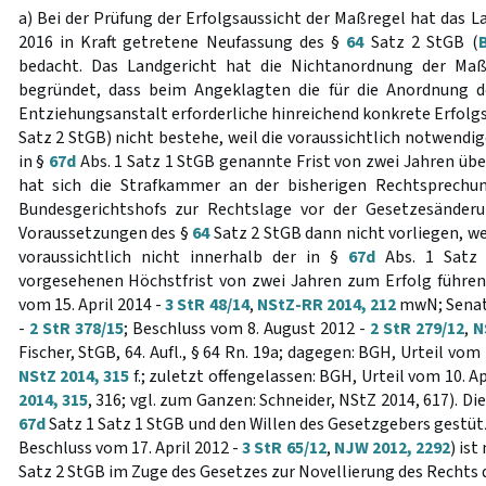
a) Bei der Prüfung der Erfolgsaussicht der Maßregel hat das L
2016 in Kraft getretene Neufassung des §
64
Satz 2 StGB (
B
bedacht. Das Landgericht hat die Nichtanordnung der Maß
begründet, dass beim Angeklagten die für die Anordnung d
Entziehungsanstalt erforderliche hinreichend konkrete Erfolg
Satz 2 StGB) nicht bestehe, weil die voraussichtlich notwendi
in §
67d
Abs. 1 Satz 1 StGB genannte Frist von zwei Jahren übers
hat sich die Strafkammer an der bisherigen Rechtsprechun
Bundesgerichtshofs zur Rechtslage vor der Gesetzesänderu
Voraussetzungen des §
64
Satz 2 StGB dann nicht vorliegen, 
voraussichtlich nicht innerhalb der in §
67d
Abs. 1 Satz 
vorgesehenen Höchstfrist von zwei Jahren zum Erfolg führen
vom 15. April 2014 -
3 StR 48/14
,
NStZ-RR 2014, 212
mwN; Senat 
-
2 StR 378/15
; Beschluss vom 8. August 2012 -
2 StR 279/12
,
N
Fischer, StGB, 64. Aufl., § 64 Rn. 19a; dagegen: BGH, Urteil vom 
NStZ 2014, 315
f.; zuletzt offengelassen: BGH, Urteil vom 10. Ap
2014, 315
, 316; vgl. zum Ganzen: Schneider, NStZ 2014, 617). Die
67d
Satz 1 Satz 1 StGB und den Willen des Gesetzgebers gestüt
Beschluss vom 17. April 2012 -
3 StR 65/12
,
NJW 2012, 2292
) is
Satz 2 StGB im Zuge des Gesetzes zur Novellierung des Rechts