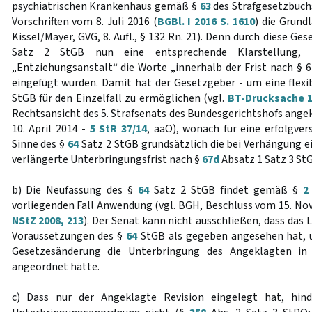
psychiatrischen Krankenhaus gemäß §
63
des Strafgesetzbuch
Vorschriften vom 8. Juli 2016 (
BGBl. I 2016 S. 1610
) die Grund
Kissel/Mayer, GVG, 8. Aufl., § 132 Rn. 21). Denn durch diese G
Satz 2 StGB nun eine entsprechende Klarstellung
„Entziehungsanstalt“ die Worte „innerhalb der Frist nach § 6
eingefügt wurden. Damit hat der Gesetzgeber - um eine flex
StGB für den Einzelfall zu ermöglichen (vgl.
BT-Drucksache 18
Rechtsansicht des 5. Strafsenats des Bundesgerichtshofs angek
10. April 2014 -
5 StR 37/14
, aaO), wonach für eine erfolgv
Sinne des §
64
Satz 2 StGB grundsätzlich die bei Verhängung e
verlängerte Unterbringungsfrist nach §
67d
Absatz 1 Satz 3 StG
b) Die Neufassung des §
64
Satz 2 StGB findet gemäß §
2
vorliegenden Fall Anwendung (vgl. BGH, Beschluss vom 15. N
NStZ 2008, 213
). Der Senat kann nicht ausschließen, dass das 
Voraussetzungen des §
64
StGB als gegeben angesehen hat, u
Gesetzesänderung die Unterbringung des Angeklagten in 
angeordnet hätte.
c) Dass nur der Angeklagte Revision eingelegt hat, hin