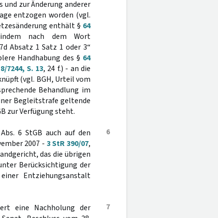
s und zur Änderung anderer
lage entzogen worden (vgl.
esetzesänderung enthält §
64
, indem nach dem Wort
7d Absatz 1 Satz 1 oder 3“
iblere Handhabung des §
64
/7244, S. 13
, 24 f.) - an die
nüpft (vgl. BGH, Urteil vom
ersprechende Behandlung im
iner Begleitstrafe geltende
B zur Verfügung steht.
6
Abs. 6 StGB auch auf den
ovember 2007 -
3 StR 390/07
,
Landgericht, das die übrigen
nter Berücksichtigung der
einer Entziehungsanstalt
7
dert eine Nachholung der