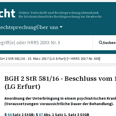
cht
Online-Zeitschrift und Rechtsprechungsdatenbank
für höchstrichterliche Rechtsprechung im Strafrecht
echtsprechung
Über uns
Suchen
GH 2 StR 581/16 - 15. März 2017 (LG Erfurt) [= HRRS 2017 Nr. 438]
BGH 2 StR 581/16 - Beschluss vom 
(LG Erfurt)
Anordnung der Unterbringung in einem psychiatrischen Kra
(Voraussetzungen: voraussichtliche Dauer der Behandlung).
§
64
Satz 2 StGB; §
67
Abs. 1 Satz 1, Satz 3 StGB