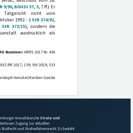
 Senat, Beschluss vom 28.
R 9/90
,
BGHSt 37, 5
, 7 ff.). Er
Tatgericht nicht vom
Oktober 1992 -
2 StR 374/92
,
 StR 373/15
), sondern die
anstalt ausdrücklich als
RS-Nummer:
HRRS 2017 Nr. 438
StZ-RR 2017, 139; StV 2019, 533
ristoph Henckel/Karsten Gaede
 Hamburger Anwaltskanzlei
Strate und
ostenlosen Zugang zur aktuellen
Strafrecht und Strafverfahrensrecht. Es besteht