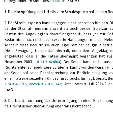
unbegründet im Sinne des §
349
Abs. 2 StPO.
1. Die Nachprüfung des Urteils zum Schuldspruch hat keinen Re
2. Der Strafausspruch kann dagegen nicht bestehen bleiben. 
bei der Strafrahmenrahmenwahl als auch bei der Strafzume
Lasten des Angeklagten darauf abgestellt, dass „er zur Bef
Bedürfnisse nach nicht auf sexuelle Handlungen mit der Neb
sondern diese Bedürfnisse auch legal mit der Zeugin P. befried
Diese Erwägung ist rechtsfehlerhaft, denn dem Angeklagt
angelastet, dass er die Taten überhaupt begangen hat (vg
November 2003 -
4 StR 424/03
). Der Senat kann nicht auss
Rechtsfehler auf niedrigere Strafen erkannt worden wäre. Für 
der Senat auf seine Rechtsprechung zur Berücksichtigung v
einer Tatserie sexuellen Kindesmissbrauchs hin (vgl. Senat, Be
2 StR 483/15
,
NStZRR 2016, 242
; Urteil vom 9. Juli 2014 ?
2 
mwN).
3. Die Nichtanordnung der Unterbringung in einer Entziehu
hält rechtlicher Überprüfung ebenfalls nicht stand.