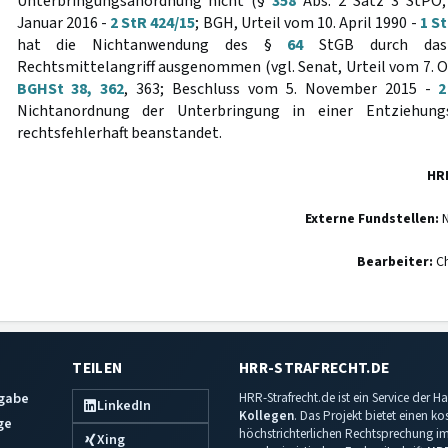
Unterbringungsanordnung nicht (§
358
Abs. 2 Satz 3 StPO;
Januar 2016 -
2 StR 424/15
; BGH, Urteil vom 10. April 1990 -
1 St
hat die Nichtanwendung des §
64
StGB durch das 
Rechtsmittelangriff ausgenommen (vgl. Senat, Urteil vom 7. 
BGHSt 38, 362
, 363; Beschluss vom 5. November 2015 -
2
Nichtanordnung der Unterbringung in einer Entziehungs
rechtsfehlerhaft beanstandet.
HR
Externe Fundstellen:
N
Bearbeiter:
Ch
TEILEN
HRR-STRAFRECHT.DE
sgabe
HRR-Strafrecht.de ist ein Service der
LinkedIn
Kollegen
. Das Projekt bietet einen k
ge
höchstrichterlichen Rechtsprechung im 
Xing