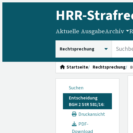
HRR
-Strafre
Aktuelle Ausgabe
Archiv
R
HRRS durchsuchen
Startseite
Rechtsprechung
B
Suchen
Entscheidung
BGH 2 StR 581/16:
Druckansicht
PDF-
Download