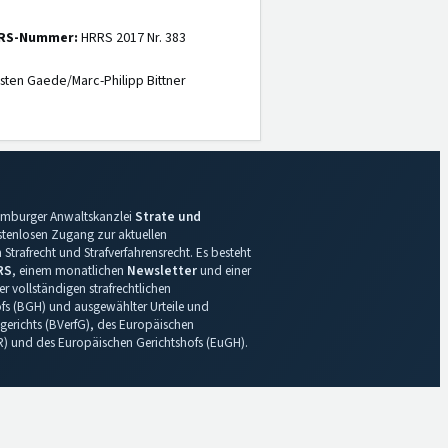
RS-Nummer:
HRRS 2017 Nr. 383
sten Gaede/Marc-Philipp Bittner
 Hamburger Anwaltskanzlei
Strate und
ostenlosen Zugang zur aktuellen
Strafrecht und Strafverfahrensrecht. Es besteht
RS
, einem monatlichen
Newsletter
und einer
r vollständigen strafrechtlichen
s (BGH) und ausgewählter Urteile und
gerichts (BVerfG), des Europäischen
R) und des Europäischen Gerichtshofs (EuGH).