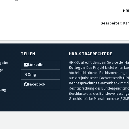
HR
Bearbeiter:
Kar
TEILEN
HRR-STRAFRECHT.DE
sgabe
HRR-Strafrecht.de ist ein Service der
LinkedIn
Kollegen
. Das Projekt bietet einen k
ge
höchstrichterlichen Rechtsprechung im 
Xing
aus der juristischen Fachzeitschrift
HR
Rechtsprechungs-Datenbank
mit de
Facebook
Rechtsprechung des Bundesgerichtshof
ung
Beschlüsse u.a. des Bundesverfassungs
Gerichtshofs für Menschenrechte (EGM
Impressum
·
Datenschutz