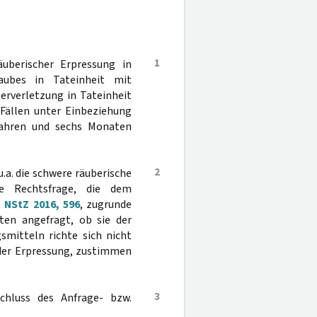
1
uberischer Erpressung in
aubes in Tateinheit mit
erverletzung in Tateinheit
 Fällen unter Einbeziehung
 Jahren und sechs Monaten
2
u.a. die schwere räuberische
be Rechtsfrage, die dem
,
NStZ 2016, 596
, zugrunde
ten angefragt, ob sie der
mitteln richte sich nicht
 der Erpressung, zustimmen
3
chluss des Anfrage- bzw.