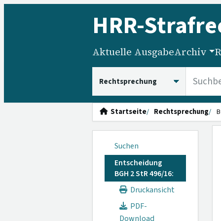
HRR
-Strafre
Aktuelle Ausgabe
Archiv
R
HRRS durchsuchen
Startseite
Rechtsprechung
B
Suchen
Entscheidung
BGH 2 StR 496/16:
Druckansicht
PDF-
Download