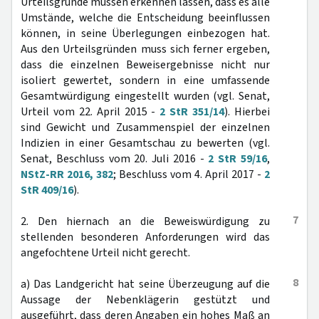
Urteilsgründe müssen erkennen lassen, dass es alle
Umstände, welche die Entscheidung beeinflussen
können, in seine Überlegungen einbezogen hat.
Aus den Urteilsgründen muss sich ferner ergeben,
dass die einzelnen Beweisergebnisse nicht nur
isoliert gewertet, sondern in eine umfassende
Gesamtwürdigung eingestellt wurden (vgl. Senat,
Urteil vom 22. April 2015 -
2 StR 351/14
). Hierbei
sind Gewicht und Zusammenspiel der einzelnen
Indizien in einer Gesamtschau zu bewerten (vgl.
Senat, Beschluss vom 20. Juli 2016 -
2 StR 59/16
,
NStZ-RR 2016, 382
; Beschluss vom 4. April 2017 -
2
StR 409/16
).
7
2. Den hiernach an die Beweiswürdigung zu
stellenden besonderen Anforderungen wird das
angefochtene Urteil nicht gerecht.
8
a) Das Landgericht hat seine Überzeugung auf die
Aussage der Nebenklägerin gestützt und
ausgeführt, dass deren Angaben ein hohes Maß an