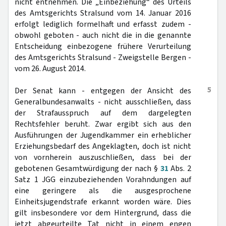
nicht entnehmen. Die „Einbeziehung“ des Urteils
des Amtsgerichts Stralsund vom 14. Januar 2016
erfolgt lediglich formelhaft und erfasst zudem -
obwohl geboten - auch nicht die in die genannte
Entscheidung einbezogene frühere Verurteilung
des Amtsgerichts Stralsund - Zweigstelle Bergen -
vom 26. August 2014.
5
Der Senat kann - entgegen der Ansicht des
Generalbundesanwalts - nicht ausschließen, dass
der Strafausspruch auf dem dargelegten
Rechtsfehler beruht. Zwar ergibt sich aus den
Ausführungen der Jugendkammer ein erheblicher
Erziehungsbedarf des Angeklagten, doch ist nicht
von vornherein auszuschließen, dass bei der
gebotenen Gesamtwürdigung der nach §
31
Abs. 2
Satz 1 JGG einzubeziehenden Vorahndungen auf
eine geringere als die ausgesprochene
Einheitsjugendstrafe erkannt worden wäre. Dies
gilt insbesondere vor dem Hintergrund, dass die
jetzt abgeurteilte Tat nicht in einem engen