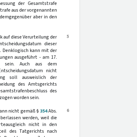
essung der Gesamtstrafe
strafe aus der vorgenannten
, demgegenüber aber in den
5
 auf diese Verurteilung der
ntscheidungsdatum dieser
t. Denklogisch kann mit der
lungen ausgeführt - am 17.
n sein. Auch aus dem
ntscheidungsdatum nicht
ung soll ausweislich der
heidung des Amtsgerichts
samtstrafenbeschluss des
zogen worden sein.
6
 kann nicht gemäß §
354
Abs.
erlassen werden, weil die
rteausgleich nicht in den
rteil des Tatgerichts nach