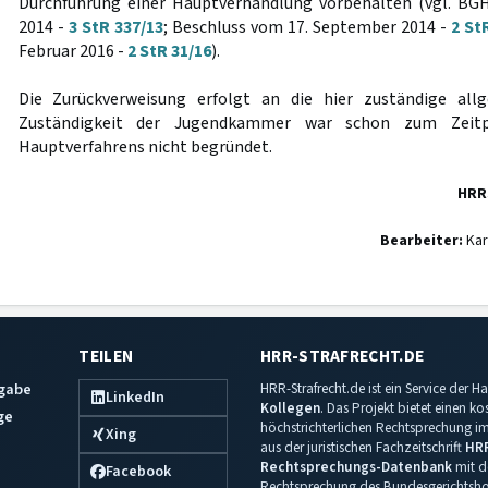
Durchführung einer Hauptverhandlung vorbehalten (vgl. BGH
2014 -
3 StR 337/13
; Beschluss vom 17. September 2014 -
2 St
Februar 2016 -
2 StR 31/16
).
Die Zurückverweisung erfolgt an die hier zuständige all
Zuständigkeit der Jugendkammer war schon zum Zeitp
Hauptverfahrens nicht begründet.
HRR
Bearbeiter:
Kar
TEILEN
HRR-STRAFRECHT.DE
sgabe
HRR-Strafrecht.de ist ein Service der
LinkedIn
Kollegen
. Das Projekt bietet einen k
ge
höchstrichterlichen Rechtsprechung im 
Xing
aus der juristischen Fachzeitschrift
HR
Rechtsprechungs-Datenbank
mit de
Facebook
Rechtsprechung des Bundesgerichtshof