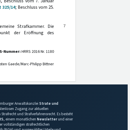
, Beschluss vom 7. Januar
R 325/14
; Beschluss vom 25.
7
gemeine Strafkammer. Die
unkt der Eröffnung des
S-Nummer:
HRRS 2016 Nr. 1180
sten Gaede/Marc-Philipp Bittner
 Hamburger Anwaltskanzlei
Strate und
ostenlosen Zugang zur aktuellen
Strafrecht und Strafverfahrensrecht. Es besteht
RS
, einem monatlichen
Newsletter
und einer
r vollständigen strafrechtlichen
s (BGH) und ausgewählter Urteile und