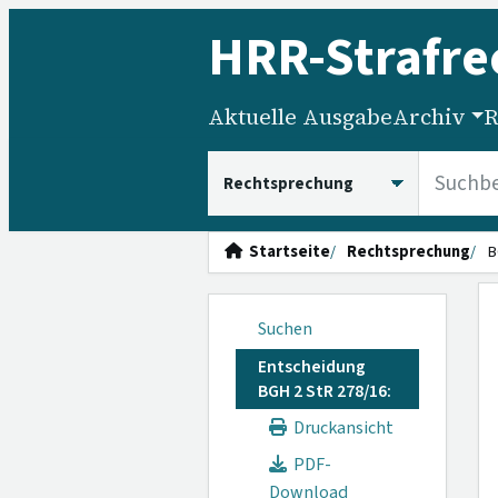
HRR
-Strafre
Aktuelle Ausgabe
Archiv
R
HRRS durchsuchen
Startseite
Rechtsprechung
B
Suchen
Entscheidung
BGH 2 StR 278/16:
Druckansicht
PDF-
Download