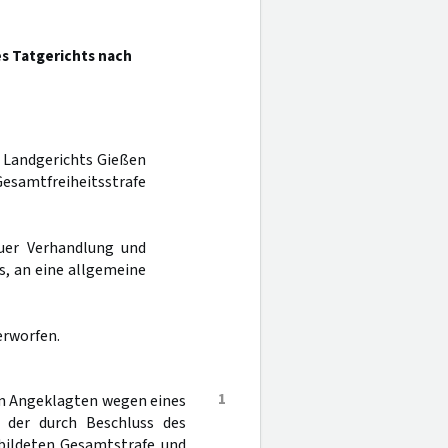
es Tatgerichts nach
es Landgerichts Gießen
amtfreiheitsstrafe
uer Verhandlung und
s, an eine allgemeine
erworfen.
1
en Angeklagten wegen eines
 der durch Beschluss des
bildeten Gesamtstrafe und