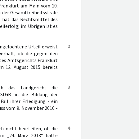
Frankfurt am Main vom 10.
 der Gesamtfreiheitsstrafe
e hat das Rechtsmittel des
ilerfolg; im Übrigen ist es
2
ngefochtene Urteil erweist
 verhält, ob die gegen den
des Amtsgerichts Frankfurt
m 12. August 2015 bereits
3
ob das Landgericht die
StGB in die Bildung der
all ihrer Erledigung - ein
uss vom 9. November 2010 -
4
h nicht beurteilen, ob die
vom „24. März 2013“ hätte