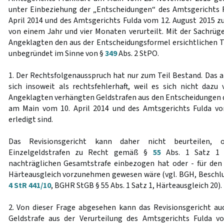
unter Einbeziehung der „Entscheidungen“ des Amtsgerichts 
April 2014 und des Amtsgerichts Fulda vom 12. August 2015 zu
von einem Jahr und vier Monaten verurteilt. Mit der Sachrüg
Angeklagten den aus der Entscheidungsformel ersichtlichen Te
unbegründet im Sinne von §
349
Abs. 2 StPO.
1. Der Rechtsfolgenausspruch hat nur zum Teil Bestand. Das a
sich insoweit als rechtsfehlerhaft, weil es sich nicht dazu
Angeklagten verhängten Geldstrafen aus den Entscheidungen 
am Main vom 10. April 2014 und des Amtsgerichts Fulda vo
erledigt sind.
Das Revisionsgericht kann daher nicht beurteilen, 
Einzelgeldstrafen zu Recht gemäß §
55
Abs. 1 Satz 1 
nachträglichen Gesamtstrafe einbezogen hat oder - für den F
Härteausgleich vorzunehmen gewesen wäre (vgl. BGH, Beschl
4 StR 441/10
, BGHR StGB § 55 Abs. 1 Satz 1, Härteausgleich 20).
2. Von dieser Frage abgesehen kann das Revisionsgericht auc
Geldstrafe aus der Verurteilung des Amtsgerichts Fulda 