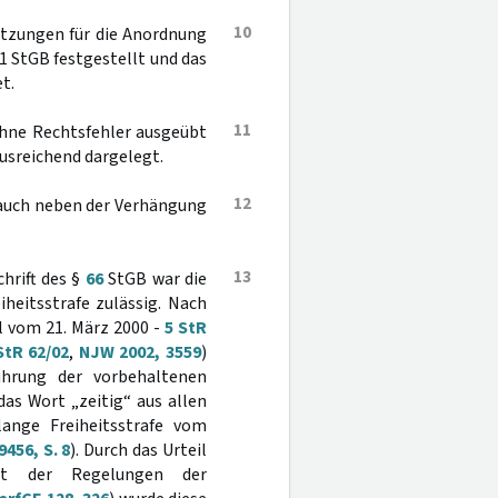
10
setzungen für die Anordnung
 1 StGB festgestellt und das
t.
11
ohne Rechtsfehler ausgeübt
usreichend dargelegt.
12
 auch neben der Verhängung
13
hrift des §
66
StGB war die
heitsstrafe zulässig. Nach
l vom 21. März 2000 -
5 StR
StR 62/02
,
NJW 2002, 3559
)
hrung der vorbehaltenen
 das Wort „zeitig“ aus allen
ange Freiheitsstrafe vom
456, S. 8
). Durch das Urteil
eit der Regelungen der