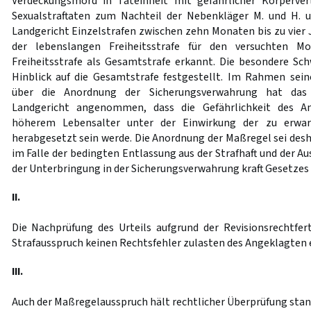
Verdeckungsmord in Tateinheit mit gefährlicher Körperver
Sexualstraftaten zum Nachteil der Nebenkläger M. und H. 
Landgericht Einzelstrafen zwischen zehn Monaten bis zu vier 
der lebenslangen Freiheitsstrafe für den versuchten M
Freiheitsstrafe als Gesamtstrafe erkannt. Die besondere Sc
Hinblick auf die Gesamtstrafe festgestellt. Im Rahmen sei
über die Anordnung der Sicherungsverwahrung hat das 
Landgericht angenommen, dass die Gefährlichkeit des A
höherem Lebensalter unter der Einwirkung der zu erwar
herabgesetzt sein werde. Die Anordnung der Maßregel sei desh
im Falle der bedingten Entlassung aus der Strafhaft und der A
der Unterbringung in der Sicherungsverwahrung kraft Gesetzes 
II.
Die Nachprüfung des Urteils aufgrund der Revisionsrechtfe
Strafausspruch keinen Rechtsfehler zulasten des Angeklagten 
III.
Auch der Maßregelausspruch hält rechtlicher Überprüfung stan