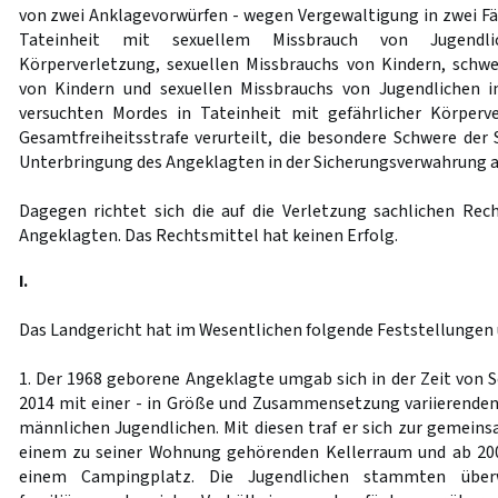
von zwei Anklagevorwürfen - wegen Vergewaltigung in zwei Fäl
Tateinheit mit sexuellem Missbrauch von Jugendli
Körperverletzung, sexuellen Missbrauchs von Kindern, schw
von Kindern und sexuellen Missbrauchs von Jugendlichen i
versuchten Mordes in Tateinheit mit gefährlicher Körperv
Gesamtfreiheitsstrafe verurteilt, die besondere Schwere der 
Unterbringung des Angeklagten in der Sicherungsverwahrung 
Dagegen richtet sich die auf die Verletzung sachlichen Rec
Angeklagten. Das Rechtsmittel hat keinen Erfolg.
I.
Das Landgericht hat im Wesentlichen folgende Feststellungen
1. Der 1968 geborene Angeklagte umgab sich in der Zeit vo
2014 mit einer - in Größe und Zusammensetzung variierende
männlichen Jugendlichen. Mit diesen traf er sich zur gemeins
einem zu seiner Wohnung gehörenden Kellerraum und ab 20
einem Campingplatz. Die Jugendlichen stammten überw