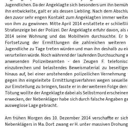
Jugendlichen. Da der Angeklagte sich besonders um ihn bemüht
ihn entwickelte, galt er als dessen Liebling. Nach dem Abschlu
den zuvor sehr engen Kontakt zum Angeklagten immer weiter
von ihm zu gewinnen. Mitte April 2014 erstattete er schließ
Strafanzeige bei der Polizei. Der Angeklagte erfuhr davon, als
2014 seine Wohnung und das Mobilheim durchsuchte. Er be
Fortsetzung der Ermittlungen die zahlreichen weiteren
Jugendliche zu Tage treten würden und man ihn deshalb zu ein
verurteilen würde. Noch während der laufenden Durchsuchung w
anwesenden Polizeibeamten - den Zeugen F. telefonis
einzubrechen und belastendes Beweismaterial zu beseitigen
hinaus auf, bei einer anstehenden polizeilichen Vernehmung
gegen ihn eingeleitete Ermittlungsverfahren wegen sexuell
zur Einstellung zu bringen, fasste er in der weiteren Folge den 
Tötung wollte der Angeklagte dabei als Selbstmord erscheinen
erwecken, der Nebenkläger habe sich durch falsche Angaben ge
ausweglose Lage gebracht.
Am frühen Morgen des 10. Dezember 2014 verschaffte er si
Nebenklägers in Ma. Dort zwang er H. unter massiven Drohung