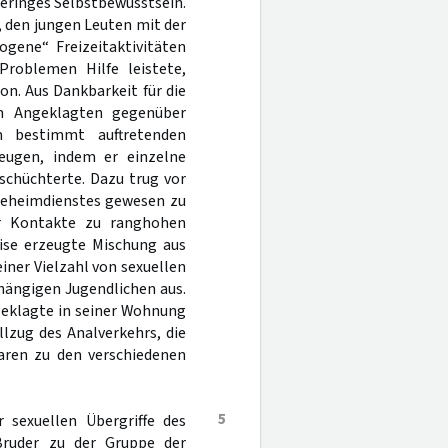
geringes Selbstbewusstsein.
 den jungen Leuten mit der
gene“ Freizeitaktivitäten
Problemen Hilfe leistete,
on. Aus Dankbarkeit für die
em Angeklagten gegenüber
m bestimmt auftretenden
eugen, indem er einzelne
schüchterte. Dazu trug vor
 Geheimdienstes gewesen zu
er Kontakte zu ranghohen
eise erzeugte Mischung aus
iner Vielzahl von sexuellen
hängigen Jugendlichen aus.
geklagte in seiner Wohnung
llzug des Analverkehrs, die
aren zu den verschiedenen
5
 sexuellen Übergriffe des
Bruder zu der Gruppe der