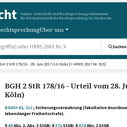
cht
Online-Zeitschrift und Rechtsprechungsdatenbank
für höchstrichterliche Rechtsprechung im Strafrecht
echtsprechung
Über uns
Suchen
GH 2 StR 178/16 - 28. Juni 2017 (LG Köln) [= HRRS 2017 Nr. 915]
BGH 2 StR 178/16 - Urteil vom 28. J
Köln)
BGHSt 62, 211
; Sicherungsverwahrung (fakultative Anordnu
lebenslanger Freiheitsstrafe).
§
66
Abs. 2, Abs. 3 StGB; §
57a
StGB; §
67d
Abs. 2 StGB