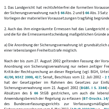
1. Das Landgericht hat rechtsfehlerfrei die formellen Voraus
der Sicherungsverwahrung nach §
66
Abs. 2 und §
66
Abs. 3 Satz
Vorliegen der materiellen Voraussetzungen tragfähig begründe
2. Auch das ihm eingeräumte Ermessen hat das Landgericht 
und die für die Ermessensentscheidung maßgeblichen Gründe a
a) Die Anordnung der Sicherungsverwahrung ist grundsätzlich
einer lebenslangen Freiheitsstrafe möglich.
Nach der bis zum 27. August 2002 geltenden Fassung der Vorsc
Anordnung von Sicherungsverwahrung nur neben zeitiger Frei
Kritik der Rechtsprechung an dieser Regelung (vgl. BGH, Urtei
41/00
,
NStZ 2000, 417
; Senat, Beschluss vom 12. Juli 2002 -
2 
hat der Gesetzgeber im Rahmen des Gesetzes zur Einfü
Sicherungsverwahrung vom 21. August 2002 (
BGBl. I S. 3344
)
Absätzen des §
66
StGB gestrichen, um auch die lebensl
Anwendungsbereich der Regelung zu erfassen (
BT-Drucks. 14/9
des Bundesverfassungsgerichts zur Verfassungsmäßigk