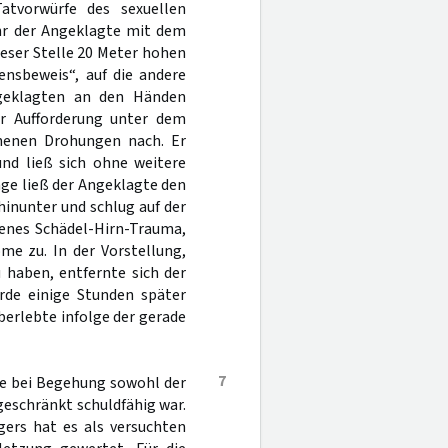
atvorwürfe des sexuellen
uhr der Angeklagte mit dem
ieser Stelle 20 Meter hohen
ensbeweis“, auf die andere
ngeklagten an den Händen
er Aufforderung unter dem
henen Drohungen nach. Er
und ließ sich ohne weitere
ge ließ der Angeklagte den
hinunter und schlug auf der
ffenes Schädel-Hirn-Trauma,
e zu. In der Vorstellung,
 haben, entfernte sich der
rde einige Stunden später
berlebte infolge der gerade
7
te bei Begehung sowohl der
geschränkt schuldfähig war.
ers hat es als versuchten