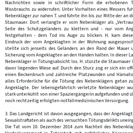
Nachrichten sowie in schriftlicher Form die erhobenen T
Missbrauchs zu widerrufen. Unter Vorhalten eines Messers f
Nebenkläger zur nahen T. und führte ihn bis zur Mitte der an d
Staumauer. Dort verlangte er vom Nebenkläger als „Vertrau
Seite des Schutzgeländers zu klettern und - nur vom A
festgehalten - dem Tod ins Auge zu blicken. H. kam dies
Eindruck der vom Angeklagten in der Wohnung ausgesproc
stellte sich jenseits des Geländers an den Rand der Mauer 
Sicherung vom Angeklagten an den Händen halten. In dieser La
Nebenkläger in Tötungsabsicht los. H. stürzte die Staumauer 
davor liegenden Wiese auf. Durch den Sturz zog er sich ein o
einen Beckenbruch und zahlreiche Platzwunden und Hämatom
alles Erforderliche für die Tötung des Nebenklägers getan zu
Angeklagte. Der lebensgefährlich verletzte Nebenkläger wu
stark unterkühlt von einer Spaziergängerin aufgefunden und ü
noch rechtzeitig erfolgten notfallmedizinischen Versorgung.
3. Das Landgericht ist davon ausgegangen, dass der Angeklag
Sexualstraftaten als auch des versuchten Tötungsdelikts unein
Die Tat vom 10. Dezember 2014 zum Nachteil des Nebenkläg