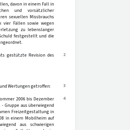
len, davon in einem Fall in
chen und vorsätzlicher
eren sexuellen Missbrauchs
n vier Fällen sowie wegen
erletzung zu lebenslanger
Schuld festgestellt und die
angeordnet.
2
hts gestützte Revision des
3
 und Wertungen getroffen:
4
n Sommer 2006 bis Dezember
n - Gruppe aus überwiegend
amen Freizeitgestaltung in
08 in einem Mobilheim auf
iegend aus schwierigen