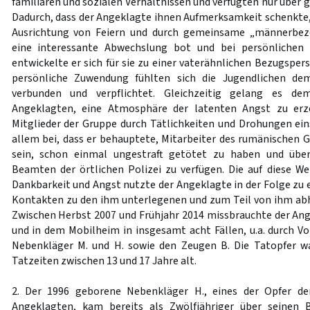
familiären und sozialen Verhältnissen und verfügten nur über 
Dadurch, dass der Angeklagte ihnen Aufmerksamkeit schenkte,
Ausrichtung von Feiern und durch gemeinsame „männerbezo
eine interessante Abwechslung bot und bei persönlichen 
entwickelte er sich für sie zu einer vaterähnlichen Bezugspers
persönliche Zuwendung fühlten sich die Jugendlichen d
verbunden und verpflichtet. Gleichzeitig gelang es de
Angeklagten, eine Atmosphäre der latenten Angst zu erz
Mitglieder der Gruppe durch Tätlichkeiten und Drohungen ein
allem bei, dass er behauptete, Mitarbeiter des rumänischen
sein, schon einmal ungestraft getötet zu haben und üb
Beamten der örtlichen Polizei zu verfügen. Die auf diese W
Dankbarkeit und Angst nutzte der Angeklagte in der Folge zu e
Kontakten zu den ihm unterlegenen und zum Teil von ihm ab
Zwischen Herbst 2007 und Frühjahr 2014 missbrauchte der An
und in dem Mobilheim in insgesamt acht Fällen, u.a. durch Vo
Nebenkläger M. und H. sowie den Zeugen B. Die Tatopfer w
Tatzeiten zwischen 13 und 17 Jahre alt.
2. Der 1996 geborene Nebenkläger H., eines der Opfer der
Angeklagten, kam bereits als Zwölfjähriger über seinen 