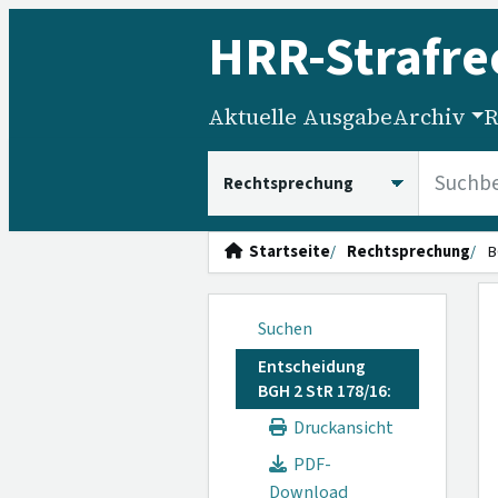
HRR
-Strafre
Aktuelle Ausgabe
Archiv
R
HRRS durchsuchen
Startseite
Rechtsprechung
B
Suchen
Entscheidung
BGH 2 StR 178/16:
Druckansicht
PDF-
Download