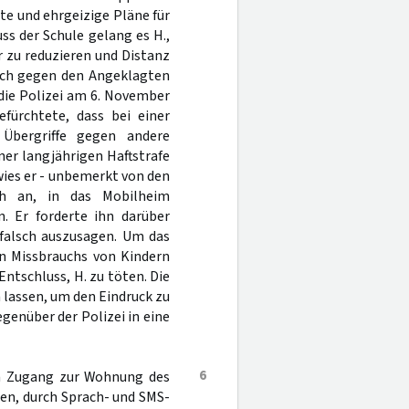
e und ehrgeizige Pläne für
ss der Schule gelang es H.,
 zu reduzieren und Distanz
lich gegen den Angeklagten
 die Polizei am 6. November
fürchtete, dass bei einer
 Übergriffe gegen andere
er langjährigen Haftstrafe
ies er - unbemerkt von den
ch an, in das Mobilheim
. Er forderte ihn darüber
 falsch auszusagen. Um das
en Missbrauchs von Kindern
Entschluss, H. zu töten. Die
 lassen, um den Eindruck zu
genüber der Polizei in eine
6
ch Zugang zur Wohnung des
en, durch Sprach- und SMS-