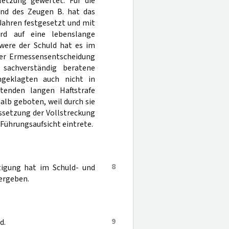
letzung gewertet. Für die
und des Zeugen B. hat das
Jahren festgesetzt und mit
ord auf eine lebenslange
hwere der Schuld hat es im
ner Ermessensentscheidung
sachverständig beratene
ngeklagten auch nicht in
tenden langen Haftstrafe
alb geboten, weil durch sie
ussetzung der Vollstreckung
Führungsaufsicht eintrete.
8
rtigung hat im Schuld- und
ergeben.
9
d.