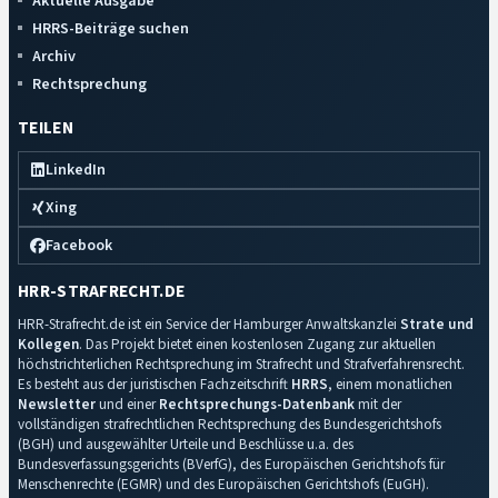
Aktuelle Ausgabe
HRRS-Beiträge suchen
Archiv
Rechtsprechung
TEILEN
LinkedIn
Xing
Facebook
HRR-STRAFRECHT.DE
HRR-Strafrecht.de ist ein Service der Hamburger Anwaltskanzlei
Strate und
Kollegen
. Das Projekt bietet einen kostenlosen Zugang zur aktuellen
höchstrichterlichen Rechtsprechung im Strafrecht und Strafverfahrensrecht.
Es besteht aus der juristischen Fachzeitschrift
HRRS
, einem monatlichen
Newsletter
und einer
Rechtsprechungs-Datenbank
mit der
vollständigen strafrechtlichen Rechtsprechung des Bundesgerichtshofs
(BGH) und ausgewählter Urteile und Beschlüsse u.a. des
Bundesverfassungsgerichts (BVerfG), des Europäischen Gerichtshofs für
Menschenrechte (EGMR) und des Europäischen Gerichtshofs (EuGH).