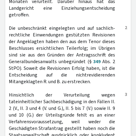
Monaten verurteilt. Darüber hinaus hat das
Landgericht eine Einziehungsentscheidung
getroffen.
2
Die unbeschränkt eingelegten und auf sachlich-
rechtliche Einwendungen gestützten Revisionen
der Angeklagten haben den aus dem Tenor dieses
Beschlusses ersichtlichen Teilerfolg; im Übrigen
sind sie aus den Gründen der Antragsschrift des
Generalbundesanwalts unbegründet (§
349
Abs. 2
StPO). Soweit die Revisionen Erfolg haben, ist die
Entscheidung auf die nichtrevidierenden
Mitangeklagten R. und B. zu erstrecken.
3
Hinsichtlich der Verurteilung wegen
tateinheitlicher Sachbeschädigung in den Fällen II.
2 (V., II. 3 und 4 (V. und G.), II. 5 bis 7 (V.) sowie II. 9
und 10 (G.) der Urteilsgründe fehlt es an einer
Verfahrensvoraussetzung, weil weder die
Geschädigten Strafantrag gestellt haben noch die
Staatsanwaltschaft ausdrücklich oder konkludent