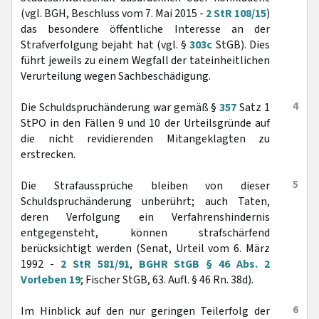
(vgl. BGH, Beschluss vom 7. Mai 2015 -
2 StR 108/15
)
das besondere öffentliche Interesse an der
Strafverfolgung bejaht hat (vgl. §
303c
StGB). Dies
führt jeweils zu einem Wegfall der tateinheitlichen
Verurteilung wegen Sachbeschädigung.
4
Die Schuldspruchänderung war gemäß §
357
Satz 1
StPO in den Fällen 9 und 10 der Urteilsgründe auf
die nicht revidierenden Mitangeklagten zu
erstrecken.
5
Die Strafaussprüche bleiben von dieser
Schuldspruchänderung unberührt; auch Taten,
deren Verfolgung ein Verfahrenshindernis
entgegensteht, können strafschärfend
berücksichtigt werden (Senat, Urteil vom 6. März
1992 -
2 StR 581/91
,
BGHR StGB § 46 Abs. 2
Vorleben 19
; Fischer StGB, 63. Aufl. § 46 Rn. 38d).
6
Im Hinblick auf den nur geringen Teilerfolg der