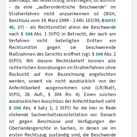
überhaupt der Anfechtung unterliegen, so kommt
- da eine „außerordentliche Beschwerde“ im
Strafverfahren nicht anzuerkennen ist (BGH,
Beschluss vom 19. März 1999 - 2 ARs 103/99,
BGHSt
45, 37
) - als Rechtsmittel allein die Beschwerde
nach §
304
Abs. 1 StPO in Betracht, der auch am
Verfahren nicht beteiligten Dritten ein
Rechtsmittel gegen sie beschwerende
Maßnahmen des Gerichts eröffnet (vgl. §
304
Abs. 2
StPO). Mit diesem Rechtsbehelf können alle
richterlichen Anordnungen im Strafverfahren ohne
Rücksicht auf ihre Bezeichnung angefochten
werden, soweit sie nicht ausdrücklich von der
Anfechtbarkeit ausgenommen sind (LR/Matt,
StPO, 26. Aufl., § 304 Rn. 4). Einen solchen
ausdrücklichen Ausschluss der Anfechtbarkeit sieht
§
304
Abs. 4 Satz 1, 2 StPO für die hier in Rede
stehende Sachverhaltskonstellation vor. Danach
ist gegen Beschlüsse und Verfügungen der
Oberlandesgerichte in Sachen, in denen sie im
ersten Rechtszug zuständig sind, die Beschwerde