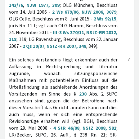
143/76
,
NJW 1977, 309
; OLG München, Beschluss
vom 14. Juli 2006 -
2 Ws 679/06
,
NJW 2006, 3079
;
OLG Celle, Beschluss vom 8. Juni 2015 -
2 Ws 92/15
,
juris Rn. 11 f.; vgl. auch OLG Hamm, Beschluss vom
24. November 2011 -
III-3 Ws 370/11
,
NStZ-RR 2012,
118
, 119; LG Ravensburg, Beschluss vom 22. Januar
2007 -
2 Qs 10/07
,
NStZ-RR 2007, 348
, 349).
7
Ein solches Verständnis liegt erkennbar auch der
Auffassung in Rechtsprechung und Literatur
zugrunde, wonach sitzungspolizeiliche
Maßnahmen mit potentiellem Einfluss auf die
Urteilsfindung als sachleitende Anordnungen des
Vorsitzenden im Sinne des §
238
Abs. 2 StPO
anzusehen sind, gegen die der Betroffene nach
dieser Vorschrift das Gericht anrufen kann und dies
auch muss, wenn er sich eine entsprechende
Revisionsrüge erhalten will (vgl. BGH, Beschluss
vom 29. Mai 2008 -
4 StR 46/08
,
NStZ 2008, 582
;
LR/Becker, StPO, 26. Aufl., § 238 Rn. 21; SK-