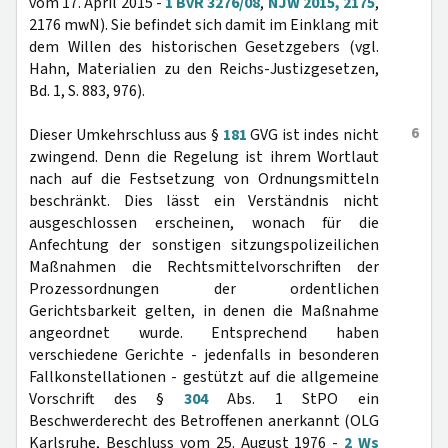
vom 17. April 2015 -
1 BvR 3276/08
,
NJW 2015, 2175
,
2176 mwN). Sie befindet sich damit im Einklang mit
dem Willen des historischen Gesetzgebers (vgl.
Hahn, Materialien zu den Reichs-Justizgesetzen,
Bd. 1, S. 883, 976).
6
Dieser Umkehrschluss aus §
181
GVG ist indes nicht
zwingend. Denn die Regelung ist ihrem Wortlaut
nach auf die Festsetzung von Ordnungsmitteln
beschränkt. Dies lässt ein Verständnis nicht
ausgeschlossen erscheinen, wonach für die
Anfechtung der sonstigen sitzungspolizeilichen
Maßnahmen die Rechtsmittelvorschriften der
Prozessordnungen der ordentlichen
Gerichtsbarkeit gelten, in denen die Maßnahme
angeordnet wurde. Entsprechend haben
verschiedene Gerichte - jedenfalls in besonderen
Fallkonstellationen - gestützt auf die allgemeine
Vorschrift des §
304
Abs. 1 StPO ein
Beschwerderecht des Betroffenen anerkannt (OLG
Karlsruhe, Beschluss vom 25. August 1976 -
2 Ws