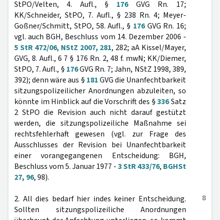
StPO/Velten, 4. Aufl., §
176
GVG Rn. 17;
KK/Schneider, StPO, 7. Aufl., § 238 Rn. 4; Meyer-
Goßner/Schmitt, StPO, 58. Aufl., §
176
GVG Rn. 16;
vgl. auch BGH, Beschluss vom 14. Dezember 2006 -
5 StR 472/06
,
NStZ 2007, 281
, 282; aA Kissel/Mayer,
GVG, 8. Aufl., 6 7 § 176 Rn. 2, 48 f. mwN; KK/Diemer,
StPO, 7. Aufl., §
176
GVG Rn. 7; Jahn, NStZ 1998, 389,
392); denn wäre aus §
181
GVG die Unanfechtbarkeit
sitzungspolizeilicher Anordnungen abzuleiten, so
könnte im Hinblick auf die Vorschrift des §
336
Satz
2 StPO die Revision auch nicht darauf gestützt
werden, die sitzungspolizeiliche Maßnahme sei
rechtsfehlerhaft gewesen (vgl. zur Frage des
Ausschlusses der Revision bei Unanfechtbarkeit
einer vorangegangenen Entscheidung: BGH,
Beschluss vom 5. Januar 1977 -
3 StR 433/76
,
BGHSt
27, 96
, 98).
8
2. All dies bedarf hier indes keiner Entscheidung.
Sollten sitzungspolizeiliche Anordnungen