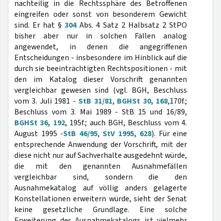
nachteilig in die Rechtssphäre des Betroffenen
eingreifen oder sonst von besonderem Gewicht
sind. Er hat §
304
Abs. 4 Satz 2 Halbsatz 2 StPO
bisher aber nur in solchen Fällen analog
angewendet, in denen die angegriffenen
Entscheidungen - insbesondere im Hinblick auf die
durch sie beeinträchtigten Rechtspositionen - mit
den im Katalog dieser Vorschrift genannten
vergleichbar gewesen sind (vgl. BGH, Beschluss
vom 3. Juli 1981 -
StB 31/81
,
BGHSt 30, 168
,170f.;
Beschluss vom 3. Mai 1989 - StB 15 und 16/89,
BGHSt 36, 192
, 195f.; auch BGH, Beschluss vom 4.
August 1995 -
StB 46/95
,
StV 1995, 628
). Für eine
entsprechende Anwendung der Vorschrift, mit der
diese nicht nur auf Sachverhalte ausgedehnt würde,
die mit den genannten Ausnahmefällen
vergleichbar sind, sondern die den
Ausnahmekatalog auf völlig anders gelagerte
Konstellationen erweitern würde, sieht der Senat
keine gesetzliche Grundlage. Eine solche
Erweiterung des Ausnahmekatalogs ist vielmehr