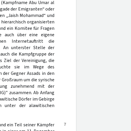
i (Kampfname Abu Umar al
rigade der Emigranten“ oder
uppen „Jaish Mohammad“ und
 hierarchisch organisierten
und ein Komitee für Fragen
te auch über eine eigene
n Internetauftritt die
. An unterster Stelle der
 auch die Kampfgruppe der
 Ziel der Vereinigung, die
 suchte sie im Wege des
en der Gegner Assads in den
r Großraum um die syrische
igung zunehmend mit der
ISIG)" zusammen. Ab Anfang
witische Dörfer im Gebirge
n unter der alawitischen
7
nd ein Teil seiner Kämpfer