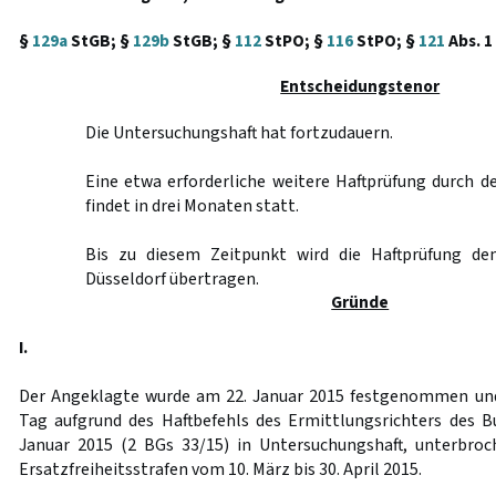
§
129a
StGB; §
129b
StGB; §
112
StPO; §
116
StPO; §
121
Abs. 1
Entscheidungstenor
Die Untersuchungshaft hat fortzudauern.
Eine etwa erforderliche weitere Haftprüfung durch 
findet in drei Monaten statt.
Bis zu diesem Zeitpunkt wird die Haftprüfung de
Düsseldorf übertragen.
Gründe
I.
Der Angeklagte wurde am 22. Januar 2015 festgenommen und 
Tag aufgrund des Haftbefehls des Ermittlungsrichters des 
Januar 2015 (2 BGs 33/15) in Untersuchungshaft, unterbroc
Ersatzfreiheitsstrafen vom 10. März bis 30. April 2015.