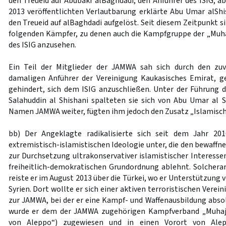
den Treueid auf Abubakr alBaghdadi, den Anführer des ISIG, a
2013 veröffentlichten Verlautbarung erklärte Abu Umar alShi
den Treueid auf alBaghdadi aufgelöst. Seit diesem Zeitpunkt s
folgenden Kämpfer, zu denen auch die Kampfgruppe der „Muhaji
des ISIG anzusehen.
Ein Teil der Mitglieder der JAMWA sah sich durch den zu
damaligen Anführer der Vereinigung Kaukasisches Emirat, ge
gehindert, sich dem ISIG anzuschließen. Unter der Führung
Salahuddin al Shishani spalteten sie sich von Abu Umar al 
Namen JAMWA weiter, fügten ihm jedoch den Zusatz „Islamisch
bb) Der Angeklagte radikalisierte sich seit dem Jahr 20
extremistisch-islamistischen Ideologie unter, die den bewaffne
zur Durchsetzung ultrakonservativer islamistischer Interesse
freiheitlich-demokratischen Grundordnung ablehnt. Solchera
reiste er im August 2013 über die Türkei, wo er Unterstützung 
Syrien. Dort wollte er sich einer aktiven terroristischen Vere
zur JAMWA, bei der er eine Kampf- und Waffenausbildung abso
wurde er dem der JAMWA zugehörigen Kampfverband „Muhaji
von Aleppo“) zugewiesen und in einen Vorort von Alep