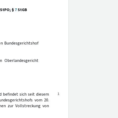
 StPO; §
7
StGB
den Bundesgerichtshof
m Oberlandesgericht
1
befindet sich seit diesem
Bundesgerichtshofs vom 20.
hen zur Vollstreckung von