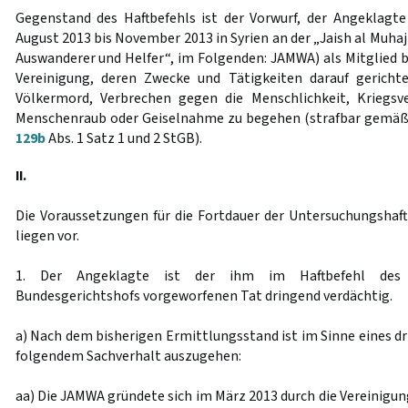
Gegenstand des Haftbefehls ist der Vorwurf, der Angeklagte
August 2013 bis November 2013 in Syrien an der „Jaish al Muhaj
Auswanderer und Helfer“, im Folgenden: JAMWA) als Mitglied b
Vereinigung, deren Zwecke und Tätigkeiten darauf gerichte
Völkermord, Verbrechen gegen die Menschlichkeit, Kriegsve
Menschenraub oder Geiselnahme zu begehen (strafbar gemä
129b
Abs. 1 Satz 1 und 2 StGB).
II.
Die Voraussetzungen für die Fortdauer der Untersuchungshaf
liegen vor.
1. Der Angeklagte ist der ihm im Haftbefehl des E
Bundesgerichtshofs vorgeworfenen Tat dringend verdächtig.
a) Nach dem bisherigen Ermittlungsstand ist im Sinne eines d
folgendem Sachverhalt auszugehen:
aa) Die JAMWA gründete sich im März 2013 durch die Vereinigu