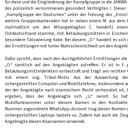
für diese und die Eingliederung der Kampfgruppe in die JAMWA 
des polizeilich vernommenen gesondert Verfolgten I. Dieser 
„Kampfgruppe der Deutschen“ unter der Führung des „Emirs“
weitere Gruppenkameraden hat er neben einem M. aus dem 
mutmaßlich um den Mitangeklagten C. handelt) einen
Ostdeutschland stamme, mit Betäubungsmitteln in Erschein
besondere Tätowierung habe. Bei diesem „O.“ handelt es sich
der Ermittlungen mit hoher Wahrscheinlichkeit um den Angekl
Dafür spricht, dass nach den durchgeführten Ermittlungen die
„O.“ sämtlich auf den Angeklagten zutreffen. Er ist in F
Betäubungsmitteldelikten vorbestraft und trägt am rechten
mit einem sog. Tribal-Motiv. Aus der Auswertung de
sichergestellten Computer und Mobiltelefone, insbesondere au
der der Angeklagte nach islamischem Recht verheiratet ist, 
ergeben, dass der Angeklagte sich „U.“ nennt: So hat
Mobilfunknummer unter diesem Namen in den Kontakten 
Nummer zugeordnete WhatsApp-Account trug diesen Namen 
sichergestellten Laptops lautete so. Zudem hat auch die Zeug
Angeklagte diesen Aliasnamen verwende.