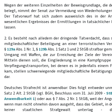
Wegen der weiteren Einzelheiten der Beweisgrundlage, die 
belegt, nimmt der Senat zur Vermeidung von Wiederholungen
Der Tatvorwurf hat sich zudem ausweislich des in der Ank
wesentlichen Ergebnisses der Ermittlungen in tatsächlicher 
lassen.
2. Es besteht nach alledem der dringende Tatverdacht, dass
mitgliedschaftlicher Beteiligung an einer terroristischen V
§
129a
Abs. 1 Nr. 1, §
129b
Abs. 1 Satz 1 und 2 StGB strafbar gem
Umgang mit Waffen, die zur Erreichung der Ziele der Verei
Mitteln dienen soll, die Eingliederung in eine Kampfgrupp
Verpflegungstransporten, bei denen es in jedenfalls einem 
kam, stellen schwerwiegende mitgliedschaftliche Betätigun
dar.
Deutsches Strafrecht ist anwendbar: Dies folgt entweder un
Satz 2 Alt. 2 StGB (vgl. BGH, Beschluss vom 31. Juli 2009 -
StB
Anwendbarkeit 1
) oder aus § 7 Abs. 2 Nr. 1 StGB, weil der An
wenn man nicht ohnehin davon ausgeht, dass das Gebiet, in dem
keiner staatlichen Strafgewalt unterlag - d