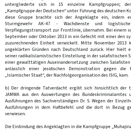
untergliederte sich in 15 einzelne Kampfgruppen; de
„Kampfgruppe der Deutschen“ unter Führung des deutschen Konv
diese Gruppe brachte sich der Angeklagte ein, indem e
Sturmgewehr AK-47 - Wachdienste und logistisch
Verpflegungstransport zur Frontlinie, übernahm. Bei einem s
September oder Oktober 2013 in ein Gefecht mit einer den s
zuzurechnenden Einheit verwickelt. Mitte November 2013 
ungeklärten Gründen nach Deutschland zurück. Hier hielt e
seiner radikalislamistischen Einstellung in der salafistischen
einer gewalttätigen Auseinandersetzung zwischen Salafisten u
anlässlich einer jesidischen Demonstration gegen die te
„Islamischer Staat“, der Nachfolgeorganisation des ISIG, kam.
b) Der dringende Tatverdacht ergibt sich hinsichtlich der t
JAMWA aus den Auswertungen des Bundeskriminalamtes u
Ausführungen des Sachverständigen Dr. S. Wegen der Einzelhe
Ausführungen in dem Haftbefehl und die dort in Bezug 
verwiesen.
Die Einbindung des Angeklagten in die Kampfgruppe „Muhajirun