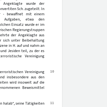
r Angeklagte wurde der
ertiten Sch. zugeteilt. In
r - bewaffnet mit einem
e Aufgaben, etwa den
olchen Einsatz wurde er im
yrischen Regierungstruppen
kehrte der Angeklagte aus
r sich unter Beibehaltung
 Szene in H. auf und nahm an
nd Jesiden teil, zu der es
rroristische Vereinigung
10
erroristischen Vereinigung
nd insbesondere aus den
iten wird insoweit auf die
genommenen Beweismittel
11
 halab“, seine Tätigkeiten