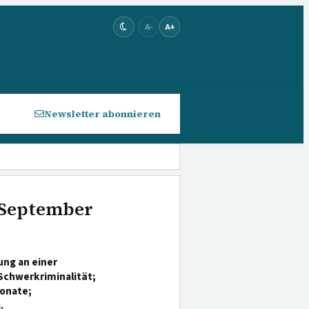
A-
A+
Newsletter abonnieren
 September
ung an einer
Schwerkriminalität;
Monate;
.