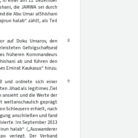
b; in einer am 11. Dezember
shani, die JAMWA sei durch
ind die Abu Umar alShishani
run halab“ zählt, als Teil
8
vor auf Doku Umarov, den
leisteten Gefolgschaftseid
 des früheren Kommandeurs
Shishani ab und führen den
es Emirat Kaukasus“ hinzu.
9
10 und ordnete sich einer
ten Jihad als legitimes Ziel
n ansieht und die Werte der
rt weltanschaulich geprägt
von Schleusern erhielt, nach
inigung anschließen und fand
lvierte. Im September 2013
run halab“ („Auswanderer
po verlegt. Der Verband