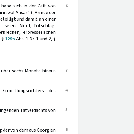
2
 habe sich in der Zeit von
irin wal Ansar“ („Armee der
eteiligt und damit an einer
t seien, Mord, Totschlag,
rbrechen, erpresserischen
ß §
129a
Abs. 1 Nr. 1 und 2, §
3
t über sechs Monate hinaus
4
rmittlungsrichters des
5
ringenden Tatverdachts von
6
ng der von dem aus Georgien