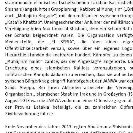
stammenden ethnischen Tschetschenen Tarkhan Batirashvil
Shishani) angeführten Gruppierung „Katibat al Muhajirin“ („B
auch „Muhajirin Brigade“) mit den militanten syrischen Gr
„Kata'ib Khattab“. Uneingeschränkter Anführer der militärisch
Vereinigung blieb Abu Umar al Shishani, dem ein Schura Rat 
der Scharia beigeordnet waren. Die Organisation verfüg
Medienstelle, die „FI SYRIA“, die über einen eigene
Öffentlichkeitsarbeit versah, sowie über ein eigenes Logo
Hierarchie standen die mehreren hundert Kämpfer, zu denen
„Muhajirun halab“ zählte, der der Angeklagte angehörte. Das
Errichtung eines islamischen Kalifats voranzutreiben,
militärischen Kampfs dadurch zu erreichen, dass sie auf Seit
syrischen Bürgerkrieg eingriff. Kampfgebiet der JAMWA war de
Stadt Aleppo. Bei ihren Aktionen arbeitete die Verein
Organisation „Islamischer Staat im Irak und in Großsyrien (
August 2013 war die JAMWA zudem an einer Offensive gegen ala
der Provinz Latakia beteiligt, die zu zahlreichen Opfer
Zivilbevölkerung führte.
Ende November des Jahres 2013 legten Abu Umar alShishani u