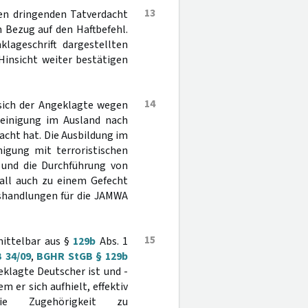
13
den dringenden Tatverdacht
 Bezug auf den Haftbefehl.
lageschrift dargestellten
Hinsicht weiter bestätigen
14
 sich der Angeklagte wegen
ereinigung im Ausland nach
acht hat. Die Ausbildung im
nigung mit terroristischen
e und die Durchführung von
Fall auch zu einem Gefecht
gshandlungen für die JAMWA
15
mittelbar aus §
129b
Abs. 1
 34/09
,
BGHR StGB § 129b
geklagte Deutscher ist und -
 er sich aufhielt, effektiv
ie Zugehörigkeit zu