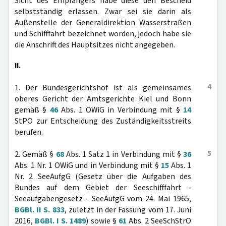
Sicht des Empfängers habe diese den Bescheid
selbstständig erlassen. Zwar sei sie darin als
Außenstelle der Generaldirektion Wasserstraßen
und Schifffahrt bezeichnet worden, jedoch habe sie
die Anschrift des Hauptsitzes nicht angegeben.
II.
4
1. Der Bundesgerichtshof ist als gemeinsames
oberes Gericht der Amtsgerichte Kiel und Bonn
gemäß §
46
Abs. 1 OWiG in Verbindung mit §
14
StPO zur Entscheidung des Zuständigkeitsstreits
berufen.
5
2. Gemäß §
68
Abs. 1 Satz 1 in Verbindung mit §
36
Abs. 1 Nr. 1 OWiG und in Verbindung mit §
15
Abs. 1
Nr. 2 SeeAufgG (Gesetz über die Aufgaben des
Bundes auf dem Gebiet der Seeschifffahrt -
Seeaufgabengesetz - SeeAufgG vom 24. Mai 1965,
BGBl. II S. 833
, zuletzt in der Fassung vom 17. Juni
2016,
BGBl. I S. 1489
) sowie §
61
Abs. 2 SeeSchStrO