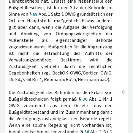
Dienstbetriebs hat. Erlässt eine Nebenstelle den
Bußgeldbescheid, ist für den Sitz der Behörde im
Sinne von §
68
Abs. 1 Satz 1 OWiG grundsätzlich der
Ort der Hauptstelle maßgeblich. Etwas anderes
gilt aber dann, wenn die Aufgabe der Verfolgung
und Ahndung von Ordnungswidrigkeiten der
Außenstelle als eigenständiger Behörde
zugewiesen wurde. Maßgeblich für die Abgrenzung
ist nicht die Betrachtung des Auftritts der
Verwaltungsbehörde. Bestimmt wird die
Zuständigkeit vielmehr durch die rechtlichen
Gegebenheiten (vgl. BeckOK-OWiG/Gertler, OWiG,
15. Ed., § 68 Rn. 4; Rebmann/Roth/Herrmann aaO).
8
Die Zuständigkeit der Behörden für den Erlass von
Bußgeldbescheiden folgt gemäß §
36
Abs. 1 Nr. 1
OWiG zuvörderst aus dem Gesetz, das den
Bußgeldtatbestand und im Zusammenhang damit
die Verfolgungszuständigkeit der Behörde regelt.
Wenn eine solche Regelung nicht vorhanden ist,
bleibt der Fachminister zuständig (§
36
Abs. 1 Nr. 2