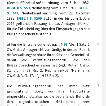
(Seeschifffahrtsstraßenordnung vom 6. Mai 1952,
BGBl. II S. 553
, Neufassung vom 3. Mai 1971,
BGBl. I
S. 641
, Neubekanntmachung vom 22. Oktober
1998,
BGBl. I S. 3209
, 3210) in der bis zum 3. Juni
2016 geltenden Fassung ist das Amtsgericht Kiel
für die Entscheidung über den Einspruch gegen den
Bußgeldbescheid zuständig.
6
a) Für die Entscheidung ist nach §
68
Abs. 1 Satz 1
OWiG das Amtsgericht zuständig, in dessen Bezirk
die Verwaltungsbehörde ihren Sitz hat. Gemeint ist
damit die Verwaltungsbehörde, die den
Bußgeldbescheid erlassen hat (vgl. Müller, OWiG,
82. Lfg., § 68 Rn. 2; Rebmann/Roth/Herrmann,
OWiG, 3. Aufl., 17. Lfg., § 68 Rn. 2).
7
Die Verwaltungsbehörde hat ihren Sitz
grundsätzlich dort, wo ihre Hauptstelle
eingerichtet ist, also wo die betreffende Behörde
den organisatorischen Mittelpunkt ihres