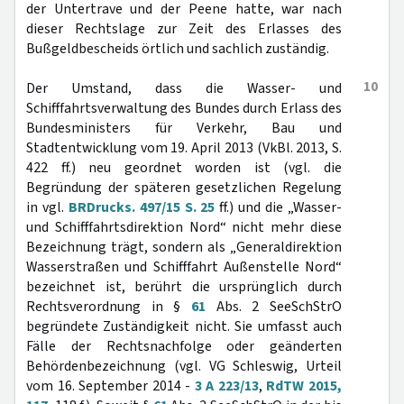
der Untertrave und der Peene hatte, war nach
dieser Rechtslage zur Zeit des Erlasses des
Bußgeldbescheids örtlich und sachlich zuständig.
10
Der Umstand, dass die Wasser- und
Schifffahrtsverwaltung des Bundes durch Erlass des
Bundesministers für Verkehr, Bau und
Stadtentwicklung vom 19. April 2013 (VkBl. 2013, S.
422 ff.) neu geordnet worden ist (vgl. die
Begründung der späteren gesetzlichen Regelung
in vgl.
BRDrucks. 497/15 S. 25
ff.) und die „Wasser-
und Schifffahrtsdirektion Nord“ nicht mehr diese
Bezeichnung trägt, sondern als „Generaldirektion
Wasserstraßen und Schifffahrt Außenstelle Nord“
bezeichnet ist, berührt die ursprünglich durch
Rechtsverordnung in §
61
Abs. 2 SeeSchStrO
begründete Zuständigkeit nicht. Sie umfasst auch
Fälle der Rechtsnachfolge oder geänderten
Behördenbezeichnung (vgl. VG Schleswig, Urteil
vom 16. September 2014 -
3 A 223/13
,
RdTW 2015,