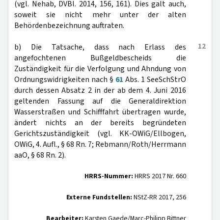
(vgl. Nehab, DVBl. 2014, 156, 161). Dies galt auch,
soweit sie nicht mehr unter der alten
Behördenbezeichnung auftraten.
12
b) Die Tatsache, dass nach Erlass des
angefochtenen Bußgeldbescheids die
Zuständigkeit für die Verfolgung und Ahndung von
Ordnungswidrigkeiten nach §
61
Abs. 1 SeeSchStrO
durch dessen Absatz 2 in der ab dem 4. Juni 2016
geltenden Fassung auf die Generaldirektion
Wasserstraßen und Schifffahrt übertragen wurde,
ändert nichts an der bereits begründeten
Gerichtszuständigkeit (vgl. KK-OWiG/Ellbogen,
OWiG, 4. Aufl., § 68 Rn. 7; Rebmann/Roth/Herrmann
aaO, § 68 Rn. 2).
HRRS-Nummer:
HRRS 2017 Nr. 660
Externe Fundstellen:
NStZ-RR 2017, 256
Bearbeiter:
Karsten Gaede/Marc-Philipp Bittner