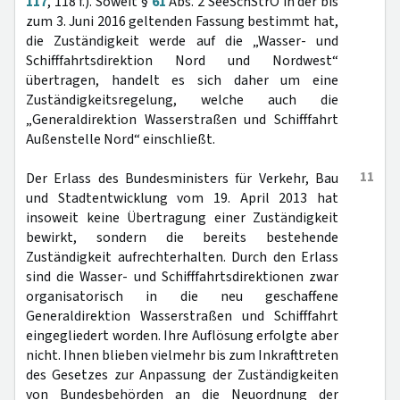
117
, 118 f.). Soweit §
61
Abs. 2 SeeSchStrO in der bis
zum 3. Juni 2016 geltenden Fassung bestimmt hat,
die Zuständigkeit werde auf die „Wasser- und
Schifffahrtsdirektion Nord und Nordwest“
übertragen, handelt es sich daher um eine
Zuständigkeitsregelung, welche auch die
„Generaldirektion Wasserstraßen und Schifffahrt
Außenstelle Nord“ einschließt.
11
Der Erlass des Bundesministers für Verkehr, Bau
und Stadtentwicklung vom 19. April 2013 hat
insoweit keine Übertragung einer Zuständigkeit
bewirkt, sondern die bereits bestehende
Zuständigkeit aufrechterhalten. Durch den Erlass
sind die Wasser- und Schifffahrtsdirektionen zwar
organisatorisch in die neu geschaffene
Generaldirektion Wasserstraßen und Schifffahrt
eingegliedert worden. Ihre Auflösung erfolgte aber
nicht. Ihnen blieben vielmehr bis zum Inkrafttreten
des Gesetzes zur Anpassung der Zuständigkeiten
von Bundesbehörden an die Neuordnung der