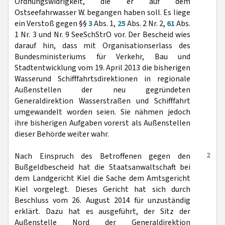
Ordnungswidrigkeit, die er auf dem
Ostseefahrwasser W. begangen haben soll. Es liege
ein Verstoß gegen §§
3
Abs. 1,
25
Abs. 2 Nr. 2,
61
Abs.
1 Nr. 3 und Nr. 9 SeeSchStrO vor. Der Bescheid wies
darauf hin, dass mit Organisationserlass des
Bundesministeriums für Verkehr, Bau und
Stadtentwicklung vom 19. April 2013 die bisherigen
Wasserund Schifffahrtsdirektionen in regionale
Außenstellen der neu gegründeten
Generaldirektion Wasserstraßen und Schifffahrt
umgewandelt worden seien. Sie nähmen jedoch
ihre bisherigen Aufgaben vorerst als Außenstellen
dieser Behörde weiter wahr.
2
Nach Einspruch des Betroffenen gegen den
Bußgeldbescheid hat die Staatsanwaltschaft bei
dem Landgericht Kiel die Sache dem Amtsgericht
Kiel vorgelegt. Dieses Gericht hat sich durch
Beschluss vom 26. August 2014 für unzuständig
erklärt. Dazu hat es ausgeführt, der Sitz der
Außenstelle Nord der Generaldirektion