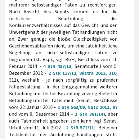
mehrerer selbständiger Taten zu rechtfertigen.
Nach Ansicht des Senats kommt es für die
rechtliche Beurteilung des
Konkurrenzverhältnisses auf das Gewicht und den
Unwertgehalt der jeweiligen Tathandlungen nicht
an. Zwar genügt die bloße Gleichzeitigkeit von
Geschehensabläufen nicht, um eine tateinheitliche
Begehung an sich selbständiger Taten zu
begründen (st. Rspr.; vgl. BGH, Beschluss vom 11.
Februar 2014 -
4 StR 437/13
; Senatsurteil vom 5.
Dezember 2012 -
2 StR 117/12
,
wistra 2013, 310
,
311), weshalb - je nach sorgfältig zu prüfender
Fallgestaltung - in der Entgegennahme weiterer
Betäubungsmittel bei Bezahlung zuvor gelieferter
Betäubungsmittel Tateinheit (Senat, Beschlüsse
vom 22. Januar 2010 -
2 StR 563/09
,
NStZ 2011, 97
und vom 9. Dezember 2014 -
2 StR 381/14
), aber
auch Tatmehrheit gegeben sein kann (vgl. Senat,
Urteil vom 11. Juli 2012 -
2 StR 572/11
). Bei einer
Teilidentität der Ausführungshandlungen steht