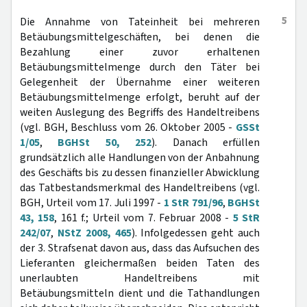
5
Die Annahme von Tateinheit bei mehreren
Betäubungsmittelgeschäften, bei denen die
Bezahlung einer zuvor erhaltenen
Betäubungsmittelmenge durch den Täter bei
Gelegenheit der Übernahme einer weiteren
Betäubungsmittelmenge erfolgt, beruht auf der
weiten Auslegung des Begriffs des Handeltreibens
(vgl. BGH, Beschluss vom 26. Oktober 2005 -
GSSt
1/05
,
BGHSt 50, 252
). Danach erfüllen
grundsätzlich alle Handlungen von der Anbahnung
des Geschäfts bis zu dessen finanzieller Abwicklung
das Tatbestandsmerkmal des Handeltreibens (vgl.
BGH, Urteil vom 17. Juli 1997 -
1 StR 791/96
,
BGHSt
43, 158
, 161 f.; Urteil vom 7. Februar 2008 -
5 StR
242/07
,
NStZ 2008, 465
). Infolgedessen geht auch
der 3. Strafsenat davon aus, dass das Aufsuchen des
Lieferanten gleichermaßen beiden Taten des
unerlaubten Handeltreibens mit
Betäubungsmitteln dient und die Tathandlungen