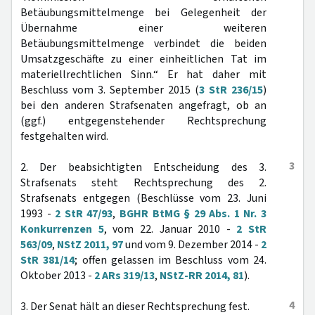
Betäubungsmittelmenge bei Gelegenheit der
Übernahme einer weiteren
Betäubungsmittelmenge verbindet die beiden
Umsatzgeschäfte zu einer einheitlichen Tat im
materiellrechtlichen Sinn.“ Er hat daher mit
Beschluss vom 3. September 2015 (
3 StR 236/15
)
bei den anderen Strafsenaten angefragt, ob an
(ggf.) entgegenstehender Rechtsprechung
festgehalten wird.
3
2. Der beabsichtigten Entscheidung des 3.
Strafsenats steht Rechtsprechung des 2.
Strafsenats entgegen (Beschlüsse vom 23. Juni
1993 -
2 StR 47/93
,
BGHR BtMG § 29 Abs. 1 Nr. 3
Konkurrenzen 5
, vom 22. Januar 2010 -
2 StR
563/09
,
NStZ 2011, 97
und vom 9. Dezember 2014 -
2
StR 381/14
; offen gelassen im Beschluss vom 24.
Oktober 2013 -
2 ARs 319/13
,
NStZ-RR 2014, 81
).
4
3. Der Senat hält an dieser Rechtsprechung fest.