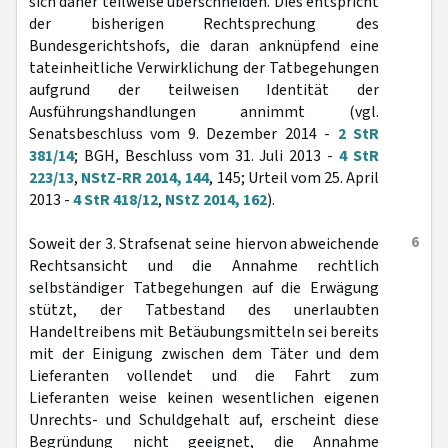
sich daher teilweise überschneiden. Dies entspricht
der bisherigen Rechtsprechung des
Bundesgerichtshofs, die daran anknüpfend eine
tateinheitliche Verwirklichung der Tatbegehungen
aufgrund der teilweisen Identität der
Ausführungshandlungen annimmt (vgl.
Senatsbeschluss vom 9. Dezember 2014 -
2 StR
381/14
; BGH, Beschluss vom 31. Juli 2013 -
4 StR
223/13
,
NStZ-RR 2014, 144
, 145; Urteil vom 25. April
2013 -
4 StR 418/12
,
NStZ 2014, 162
).
6
Soweit der 3. Strafsenat seine hiervon abweichende
Rechtsansicht und die Annahme rechtlich
selbständiger Tatbegehungen auf die Erwägung
stützt, der Tatbestand des unerlaubten
Handeltreibens mit Betäubungsmitteln sei bereits
mit der Einigung zwischen dem Täter und dem
Lieferanten vollendet und die Fahrt zum
Lieferanten weise keinen wesentlichen eigenen
Unrechts- und Schuldgehalt auf, erscheint diese
Begründung nicht geeignet, die Annahme