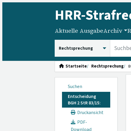
HRR
-Strafre
Aktuelle Ausgabe
Archiv
R
HRRS durchsuchen
Startseite
Rechtsprechung
B
Suchen
Entscheidung
BGH 2 StR 83/15:
Druckansicht
PDF-
Download