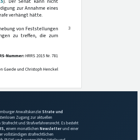
15
). Der Senat kann nicht
ürdigung zur Annahme eines
rafe verhängt hätte.
3
fhebung von Feststellungen
ungen zu treffen, die zum
RS-Nummer:
HRRS 2015 Nr. 781
en Gaede und Christoph Henckel
 Hamburger Anwaltskanzlei
Strate und
ostenlosen Zugang zur aktuellen
Strafrecht und Strafverfahrensrecht. Es besteht
RS
, einem monatlichen
Newsletter
und einer
r vollständigen strafrechtlichen
s (BGH) und ausgewählter Urteile und