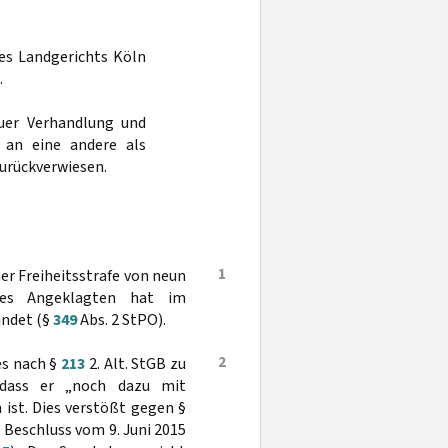
des Landgerichts Köln
.
uer Verhandlung und
 an eine andere als
urückverwiesen.
1
r Freiheitsstrafe von neun
 des Angeklagten hat im
ündet (§
349
Abs. 2 StPO).
2
es nach §
213
2. Alt. StGB zu
 dass er „noch dazu mit
ist. Dies verstößt gegen §
, Beschluss vom 9. Juni 2015