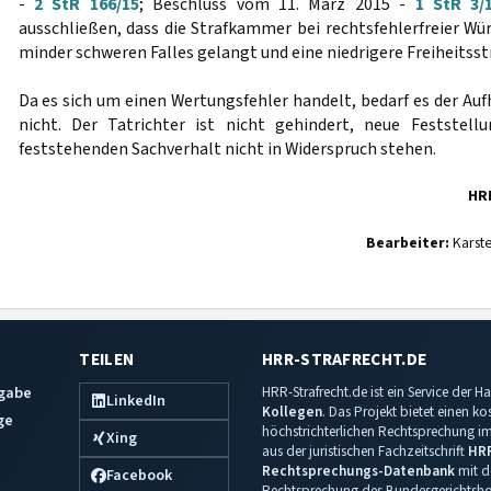
-
2 StR 166/15
; Beschluss vom 11. März 2015 -
1 StR 3/
ausschließen, dass die Strafkammer bei rechtsfehlerfreier W
minder schweren Falles gelangt und eine niedrigere Freiheitsst
Da es sich um einen Wertungsfehler handelt, bedarf es der Au
nicht. Der Tatrichter ist nicht gehindert, neue Feststell
feststehenden Sachverhalt nicht in Widerspruch stehen.
HR
Bearbeiter:
Karst
TEILEN
HRR-STRAFRECHT.DE
sgabe
HRR-Strafrecht.de ist ein Service der
LinkedIn
Kollegen
. Das Projekt bietet einen k
ge
höchstrichterlichen Rechtsprechung im 
Xing
aus der juristischen Fachzeitschrift
HR
Rechtsprechungs-Datenbank
mit de
Facebook
Rechtsprechung des Bundesgerichtshof