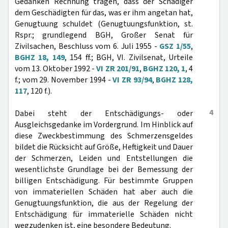
Gedanken Rechnung tragen, dass der Schädiger
dem Geschädigten für das, was er ihm angetan hat,
Genugtuung schuldet (Genugtuungsfunktion, st.
Rspr.; grundlegend BGH, Großer Senat für
Zivilsachen, Beschluss vom 6. Juli 1955 -
GSZ 1/55
,
BGHZ 18, 149
, 154 ff.; BGH, VI. Zivilsenat, Urteile
vom 13. Oktober 1992 -
VI ZR 201/91
,
BGHZ 120, 1
, 4
f.; vom 29. November 1994 -
VI ZR 93/94
,
BGHZ 128,
117
, 120 f.).
4
Dabei steht der Entschädigungs- oder
Ausgleichsgedanke im Vordergrund. Im Hinblick auf
diese Zweckbestimmung des Schmerzensgeldes
bildet die Rücksicht auf Größe, Heftigkeit und Dauer
der Schmerzen, Leiden und Entstellungen die
wesentlichste Grundlage bei der Bemessung der
billigen Entschädigung. Für bestimmte Gruppen
von immateriellen Schäden hat aber auch die
Genugtuungsfunktion, die aus der Regelung der
Entschädigung für immaterielle Schäden nicht
wegzudenken ist, eine besondere Bedeutung.