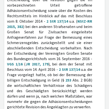
Entscheidung über die Revision gegen die im
vorbezeichneten Urteil getroffene
Adhäsionsentscheidung sowie über die Kosten des
Rechtsmittels im Hinblick auf das mit Beschluss
vom 8. Oktober 2014 -
2 StR 137/14
u.a. (
NStZ-RR
2015, 382
) bei den anderen Strafsenaten und beim
Großen Senat für Zivilsachen eingeleitete
Anfrageverfahren zur Frage der Bemessung eines
Schmerzensgeldes zurückgestellt und sie einer
abschließenden Entscheidung vorbehalten. Nach
der Entscheidung der Vereinigten Großen Senate
des Bundesgerichtshofs vom 16. September 2016 -
VGS 1/16
(
JR 2017, 179
), bei dem der Senat mit
Beschluss vom 14. April 2016 -
2 StR 137/14
u.a. die
Frage vorgelegt hatte, ob bei der Bemessung der
billigen Entschädigung in Geld (§
253
Abs. 2 BGB)
die wirtschaftlichen Verhältnisse des Schädigers
und des Geschädigten berücksichtigt werden
dürfen und wenn ja, nach welchen Maßstäben, war
nunmehr die gegen die Adhäsionsentscheidungen
gerichtete Revision des Angeklagten zu verwerfen.