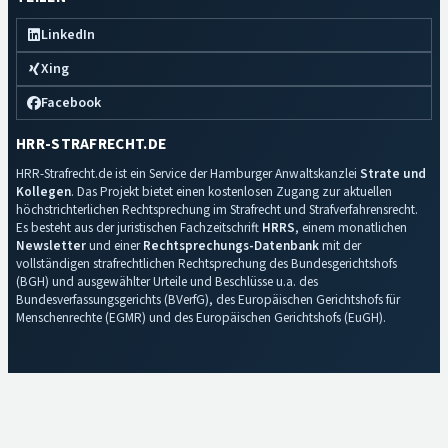
LinkedIn
Xing
Facebook
HRR-STRAFRECHT.DE
HRR-Strafrecht.de ist ein Service der Hamburger Anwaltskanzlei
Strate und
Kollegen
. Das Projekt bietet einen kostenlosen Zugang zur aktuellen
höchstrichterlichen Rechtsprechung im Strafrecht und Strafverfahrensrecht.
Es besteht aus der juristischen Fachzeitschrift
HRRS
, einem monatlichen
Newsletter
und einer
Rechtsprechungs-Datenbank
mit der
vollständigen strafrechtlichen Rechtsprechung des Bundesgerichtshofs
(BGH) und ausgewählter Urteile und Beschlüsse u.a. des
Bundesverfassungsgerichts (BVerfG), des Europäischen Gerichtshofs für
Menschenrechte (EGMR) und des Europäischen Gerichtshofs (EuGH).
Impressum
·
Datenschutz