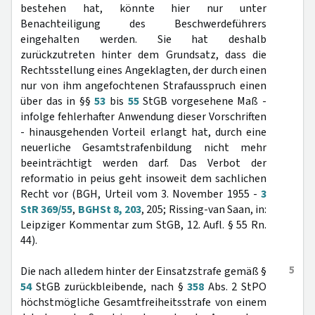
bestehen hat, könnte hier nur unter
Benachteiligung des Beschwerdeführers
eingehalten werden. Sie hat deshalb
zurückzutreten hinter dem Grundsatz, dass die
Rechtsstellung eines Angeklagten, der durch einen
nur von ihm angefochtenen Strafausspruch einen
über das in §§
53
bis
55
StGB vorgesehene Maß -
infolge fehlerhafter Anwendung dieser Vorschriften
- hinausgehenden Vorteil erlangt hat, durch eine
neuerliche Gesamtstrafenbildung nicht mehr
beeinträchtigt werden darf. Das Verbot der
reformatio in peius geht insoweit dem sachlichen
Recht vor (BGH, Urteil vom 3. November 1955 -
3
StR 369/55
,
BGHSt 8, 203
, 205; Rissing-van Saan, in:
Leipziger Kommentar zum StGB, 12. Aufl. § 55 Rn.
44).
5
Die nach alledem hinter der Einsatzstrafe gemäß §
54
StGB zurückbleibende, nach §
358
Abs. 2 StPO
höchstmögliche Gesamtfreiheitsstrafe von einem