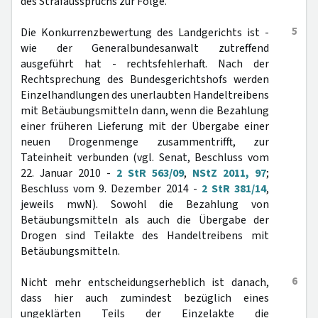
des Strafausspruchs zur Folge.
5
Die Konkurrenzbewertung des Landgerichts ist -
wie der Generalbundesanwalt zutreffend
ausgeführt hat - rechtsfehlerhaft. Nach der
Rechtsprechung des Bundesgerichtshofs werden
Einzelhandlungen des unerlaubten Handeltreibens
mit Betäubungsmitteln dann, wenn die Bezahlung
einer früheren Lieferung mit der Übergabe einer
neuen Drogenmenge zusammentrifft, zur
Tateinheit verbunden (vgl. Senat, Beschluss vom
22. Januar 2010 -
2 StR 563/09
,
NStZ 2011, 97
;
Beschluss vom 9. Dezember 2014 -
2 StR 381/14
,
jeweils mwN). Sowohl die Bezahlung von
Betäubungsmitteln als auch die Übergabe der
Drogen sind Teilakte des Handeltreibens mit
Betäubungsmitteln.
6
Nicht mehr entscheidungserheblich ist danach,
dass hier auch zumindest bezüglich eines
ungeklärten Teils der Einzelakte die