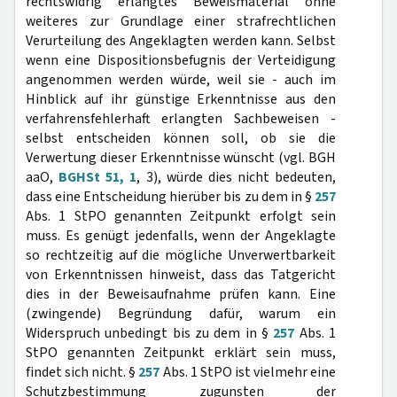
rechtswidrig erlangtes Beweismaterial ohne
weiteres zur Grundlage einer strafrechtlichen
Verurteilung des Angeklagten werden kann. Selbst
wenn eine Dispositionsbefugnis der Verteidigung
angenommen werden würde, weil sie - auch im
Hinblick auf ihr günstige Erkenntnisse aus den
verfahrensfehlerhaft erlangten Sachbeweisen -
selbst entscheiden können soll, ob sie die
Verwertung dieser Erkenntnisse wünscht (vgl. BGH
aaO,
BGHSt 51, 1
, 3), würde dies nicht bedeuten,
dass eine Entscheidung hierüber bis zu dem in §
257
Abs. 1 StPO genannten Zeitpunkt erfolgt sein
muss. Es genügt jedenfalls, wenn der Angeklagte
so rechtzeitig auf die mögliche Unverwertbarkeit
von Erkenntnissen hinweist, dass das Tatgericht
dies in der Beweisaufnahme prüfen kann. Eine
(zwingende) Begründung dafür, warum ein
Widerspruch unbedingt bis zu dem in §
257
Abs. 1
StPO genannten Zeitpunkt erklärt sein muss,
findet sich nicht. §
257
Abs. 1 StPO ist vielmehr eine
Schutzbestimmung zugunsten der