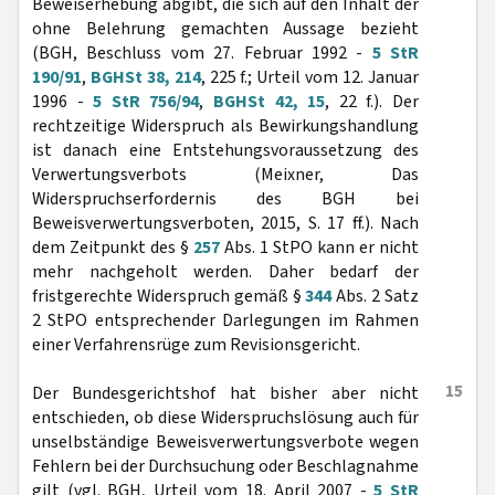
Beweiserhebung abgibt, die sich auf den Inhalt der
ohne Belehrung gemachten Aussage bezieht
(BGH, Beschluss vom 27. Februar 1992 -
5 StR
190/91
,
BGHSt 38, 214
, 225 f.; Urteil vom 12. Januar
1996 -
5 StR 756/94
,
BGHSt 42, 15
, 22 f.). Der
rechtzeitige Widerspruch als Bewirkungshandlung
ist danach eine Entstehungsvoraussetzung des
Verwertungsverbots (Meixner, Das
Widerspruchserfordernis des BGH bei
Beweisverwertungsverboten, 2015, S. 17 ff.). Nach
dem Zeitpunkt des §
257
Abs. 1 StPO kann er nicht
mehr nachgeholt werden. Daher bedarf der
fristgerechte Widerspruch gemäß §
344
Abs. 2 Satz
2 StPO entsprechender Darlegungen im Rahmen
einer Verfahrensrüge zum Revisionsgericht.
15
Der Bundesgerichtshof hat bisher aber nicht
entschieden, ob diese Widerspruchslösung auch für
unselbständige Beweisverwertungsverbote wegen
Fehlern bei der Durchsuchung oder Beschlagnahme
gilt (vgl. BGH, Urteil vom 18. April 2007 -
5 StR