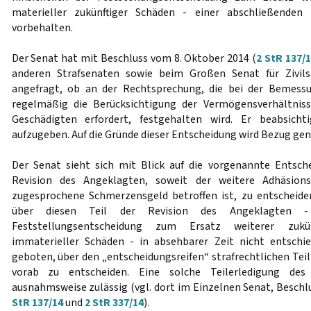
materieller zukünftiger Schäden - einer abschließenden
vorbehalten.
Der Senat hat mit Beschluss vom 8. Oktober 2014 (
2 StR 137/
anderen Strafsenaten sowie beim Großen Senat für Ziv
angefragt, ob an der Rechtsprechung, die bei der Bemess
regelmäßig die Berücksichtigung der Vermögensverhältnis
Geschädigten erfordert, festgehalten wird. Er beabsicht
aufzugeben. Auf die Gründe dieser Entscheidung wird Bezug g
Der Senat sieht sich mit Blick auf die vorgenannte Entsch
Revision des Angeklagten, soweit der weitere Adhäsion
zugesprochene Schmerzensgeld betroffen ist, zu entscheiden
über diesen Teil der Revision des Angeklagten - 
Feststellungsentscheidung zum Ersatz weiterer zukün
immaterieller Schäden - in absehbarer Zeit nicht entsch
geboten, über den „entscheidungsreifen“ strafrechtlichen Tei
vorab zu entscheiden. Eine solche Teilerledigung des
ausnahmsweise zulässig (vgl. dort im Einzelnen Senat, Beschl
StR 137/14
und
2 StR 337/14
).