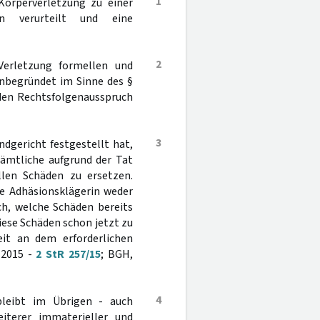
1
Körperverletzung zu einer
n verurteilt und eine
2
 Verletzung formellen und
unbegründet im Sinne des §
 den Rechtsfolgenausspruch
3
dgericht festgestellt hat,
sämtliche aufgrund der Tat
len Schäden zu ersetzen.
ie Adhäsionsklägerin weder
ch, welche Schäden bereits
iese Schäden schon jetzt zu
weit an dem erforderlichen
 2015 -
2 StR 257/15
; BGH,
4
bleibt im Übrigen - auch
eiterer immaterieller und