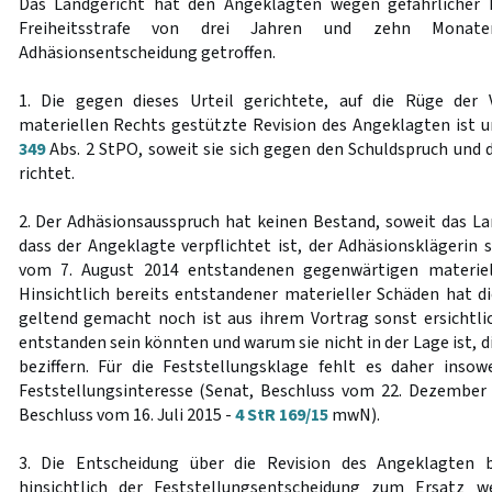
Das Landgericht hat den Angeklagten wegen gefährlicher 
Freiheitsstrafe von drei Jahren und zehn Monate
Adhäsionsentscheidung getroffen.
1. Die gegen dieses Urteil gerichtete, auf die Rüge der
materiellen Rechts gestützte Revision des Angeklagten ist 
349
Abs. 2 StPO, soweit sie sich gegen den Schuldspruch und
richtet.
2. Der Adhäsionsausspruch hat keinen Bestand, soweit das Lan
dass der Angeklagte verpflichtet ist, der Adhäsionsklägerin 
vom 7. August 2014 entstandenen gegenwärtigen materiel
Hinsichtlich bereits entstandener materieller Schäden hat d
geltend gemacht noch ist aus ihrem Vortrag sonst ersichtli
entstanden sein könnten und warum sie nicht in der Lage ist, d
beziffern. Für die Feststellungsklage fehlt es daher inso
Feststellungsinteresse (Senat, Beschluss vom 22. Dezember
Beschluss vom 16. Juli 2015 -
4 StR 169/15
mwN).
3. Die Entscheidung über die Revision des Angeklagten 
hinsichtlich der Feststellungsentscheidung zum Ersatz w