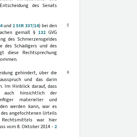
 Entscheidung des Senats
5
14
und
2 StR 337/14
) bei den
ilsachen gemäß §
132
GVG
ung des Schmerzensgeldes
se des Schädigers und des
igt diese Rechtsprechung
enommen.
6
eidung gehindert, über die
sausspruch und das darin
. Im Hinblick darauf, dass
auch hinsichtlich der
ftiger materieller und
ieden werden kann, war es
l des angefochtenen Urteils
 Rechtsmittels war hier
uss vom 8. Oktober 2014 -
2