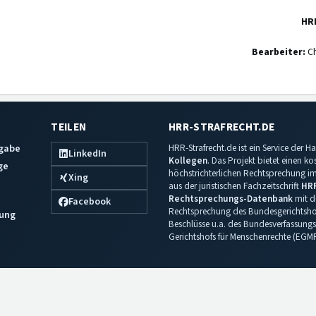
HR
Bearbeiter:
Ch
TEILEN
HRR-STRAFRECHT.DE
sgabe
HRR-Strafrecht.de ist ein Service der
LinkedIn
Kollegen
. Das Projekt bietet einen k
ge
höchstrichterlichen Rechtsprechung im 
Xing
aus der juristischen Fachzeitschrift
HR
Rechtsprechungs-Datenbank
mit de
Facebook
Rechtsprechung des Bundesgerichtshof
ung
Beschlüsse u.a. des Bundesverfassungs
Gerichtshofs für Menschenrechte (EGM
Impressum
·
Datenschutz