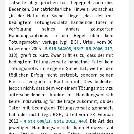
Tatseite abgesprochen hat, begegnet auch dies
Bedenken. Der tatrichterliche Hinweis, wonach es
„in der Natur der Sache“ liege, „dass der mit
bedingtem Tötungsvorsatz handelnde Täter in
Verfolgung seines anders gelagerten
Handlungsantriebs in der Regel über kein
Tötungsmotiv“ verfüge (vgl. BGH, Urteil vom 30.
November 2005 -
5 StR 344/05
,
NStZ-RR 2006, 317
,
318), greift zu kurz. Zwar trifft es zu, dass der mit
bedingtem Tötungsvorsatz handelnde Täter kein
Tötungsmotiv im engeren Sinne hat, weil er den
tödlichen Erfolg nicht erstrebt, sondern seinen
Eintritt lediglich in Kauf nimmt. Dies bedeutet
jedoch nicht, dass dem von einem Tötungsmotiv zu
unterscheidenden konkreten Handlungsantrieb
keine Indizwirkung für die Frage zukommt, ob der
Täter mit bedingtem Tötungsvorsatz gehandelt
hat oder nicht (vgl. BGH, Urteil vom 23. Februar
2012 -
4 StR 608/11
,
NStZ 2012, 443
). Die Art des
jeweiligen Handlungsantriebs kann Hinweise auf