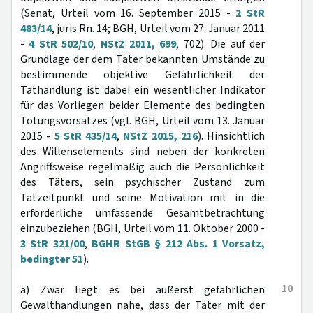
(Senat, Urteil vom 16. September 2015 -
2 StR
483/14
, juris Rn. 14; BGH, Urteil vom 27. Januar 2011
-
4 StR 502/10
,
NStZ 2011, 699
, 702). Die auf der
Grundlage der dem Täter bekannten Umstände zu
bestimmende objektive Gefährlichkeit der
Tathandlung ist dabei ein wesentlicher Indikator
für das Vorliegen beider Elemente des bedingten
Tötungsvorsatzes (vgl. BGH, Urteil vom 13. Januar
2015 -
5 StR 435/14
,
NStZ 2015, 216
). Hinsichtlich
des Willenselements sind neben der konkreten
Angriffsweise regelmäßig auch die Persönlichkeit
des Täters, sein psychischer Zustand zum
Tatzeitpunkt und seine Motivation mit in die
erforderliche umfassende Gesamtbetrachtung
einzubeziehen (BGH, Urteil vom 11. Oktober 2000 -
3 StR 321/00
,
BGHR StGB § 212 Abs. 1 Vorsatz,
bedingter 51
).
10
a) Zwar liegt es bei äußerst gefährlichen
Gewalthandlungen nahe, dass der Täter mit der