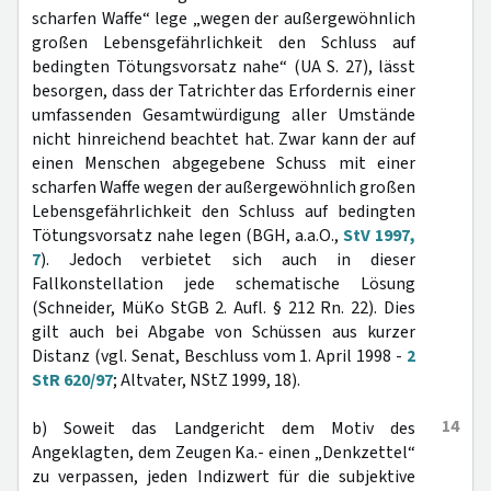
scharfen Waffe“ lege „wegen der außergewöhnlich
großen Lebensgefährlichkeit den Schluss auf
bedingten Tötungsvorsatz nahe“ (UA S. 27), lässt
besorgen, dass der Tatrichter das Erfordernis einer
umfassenden Gesamtwürdigung aller Umstände
nicht hinreichend beachtet hat. Zwar kann der auf
einen Menschen abgegebene Schuss mit einer
scharfen Waffe wegen der außergewöhnlich großen
Lebensgefährlichkeit den Schluss auf bedingten
Tötungsvorsatz nahe legen (BGH, a.a.O.,
StV 1997,
7
). Jedoch verbietet sich auch in dieser
Fallkonstellation jede schematische Lösung
(Schneider, MüKo StGB 2. Aufl. § 212 Rn. 22). Dies
gilt auch bei Abgabe von Schüssen aus kurzer
Distanz (vgl. Senat, Beschluss vom 1. April 1998 -
2
StR 620/97
; Altvater, NStZ 1999, 18).
14
b) Soweit das Landgericht dem Motiv des
Angeklagten, dem Zeugen Ka.- einen „Denkzettel“
zu verpassen, jeden Indizwert für die subjektive