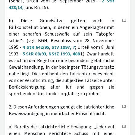
(Senat, Urteil vom 16. September 2015 -
2 StR
483/14
, juris Rn. 15).
11
b) Diese Grundsätze gelten auch in
Fallkonstellationen, in denen ein Angeklagter mit
einer scharfen Schusswaffe auf sein Tatopfer
schießt (vgl. BGH, Beschluss vom 28. November
1995 -
4 StR 642/95
,
StV 1997, 7
; Urteil vom 8. Juni
1993 -
5 StR 88/93
,
NStZ 1993, 488
f.). Zwar handelt
es sich in der Regel um eine besonders gefährliche
Gewalthandlung, in der bedingter Tötungsvorsatz
nahe liegt. Dies enthebt den Tatrichter indes nicht
von der Verpflichtung, die subjektive Tatseite unter
Berücksichtigung aller für und gegen sie
sprechenden Umstände sorgfältig zu prüfen.
12
2. Diesen Anforderungen genügt die tatrichterliche
Beweiswürdigung in mehrfacher Hinsicht nicht.
13
a) Bereits die tatrichterliche Erwägung, „jeder auf
einen Menschen gerichtete Schuss mit einer