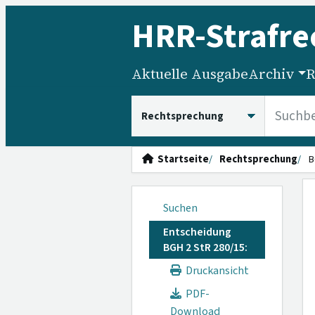
HRR
-Strafre
Aktuelle Ausgabe
Archiv
R
HRRS durchsuchen
Startseite
Rechtsprechung
B
Suchen
Entscheidung
BGH 2 StR 280/15:
Druckansicht
PDF-
Download