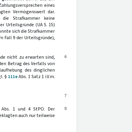
 Zahlungsversprechen eines
ngten Vermögenswert dar.
t die Strafkammer keine
er Urteilsgründe (UA S. 15)
konnte sich die Strafkammer
m Fall 9 der Urteilsgründe),
6
e nicht zu erwarten sind,
den Betrag des Verfalls von
laufhebung des dinglichen
l. §
111e
Abs. 1 Satz 1 i.V.m.
7
8
Abs. 1 und 4 StPO. Der
geklagten auch nur teilweise