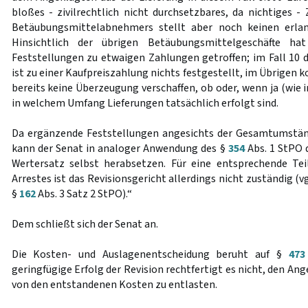
bloßes - zivilrechtlich nicht durchsetzbares, da nichtiges -
Betäubungsmittelabnehmers stellt aber noch keinen erla
Hinsichtlich der übrigen Betäubungsmittelgeschäfte ha
Feststellungen zu etwaigen Zahlungen getroffen; im Fall 10 d
ist zu einer Kaufpreiszahlung nichts festgestellt, im Übrigen 
bereits keine Überzeugung verschaffen, ob oder, wenn ja (wie i
in welchem Umfang Lieferungen tatsächlich erfolgt sind.
Da ergänzende Feststellungen angesichts der Gesamtumständ
kann der Senat in analoger Anwendung des §
354
Abs. 1 StPO 
Wertersatz selbst herabsetzen. Für eine entsprechende Tei
Arrestes ist das Revisionsgericht allerdings nicht zuständig (vg
§
162
Abs. 3 Satz 2 StPO).“
Dem schließt sich der Senat an.
Die Kosten- und Auslagenentscheidung beruht auf §
473
geringfügige Erfolg der Revision rechtfertigt es nicht, den An
von den entstandenen Kosten zu entlasten.