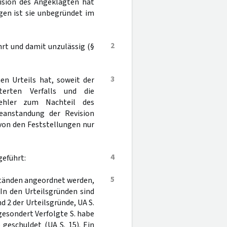
ision des Angeklagten hat
igen ist sie unbegründet im
2
hrt und damit unzulässig (§
3
en Urteils hat, soweit der
terten Verfalls und die
fehler zum Nachteil des
Beanstandung der Revision
von den Feststellungen nur
4
geführt:
5
nständen angeordnet werden,
. In den Urteilsgründen sind
d 2 der Urteilsgründe, UA S.
r gesondert Verfolgte S. habe
geschuldet (UA S. 15). Ein