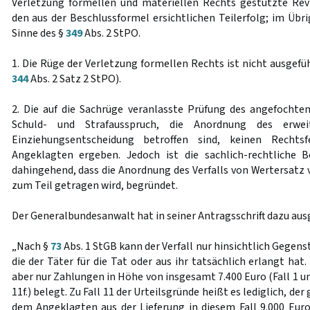
Verletzung formellen und materiellen Rechts gestützte Rev
den aus der Beschlussformel ersichtlichen Teilerfolg; im Übr
Sinne des §
349
Abs. 2 StPO.
1. Die Rüge der Verletzung formellen Rechts ist nicht ausgefü
344
Abs. 2 Satz 2 StPO).
2. Die auf die Sachrüge veranlasste Prüfung des angefochten
Schuld- und Strafausspruch, die Anordnung des erwei
Einziehungsentscheidung betroffen sind, keinen Rechts
Angeklagten ergeben. Jedoch ist die sachlich-rechtliche 
dahingehend, dass die Anordnung des Verfalls von Wertersatz 
zum Teil getragen wird, begründet.
Der Generalbundesanwalt hat in seiner Antragsschrift dazu aus
„Nach §
73
Abs. 1 StGB kann der Verfall nur hinsichtlich Gege
die der Täter für die Tat oder aus ihr tatsächlich erlangt hat
aber nur Zahlungen in Höhe von insgesamt 7.400 Euro (Fall 1 un
11f.) belegt. Zu Fall 11 der Urteilsgründe heißt es lediglich, de
dem Angeklagten aus der Lieferung in diesem Fall 9.000 Euro 