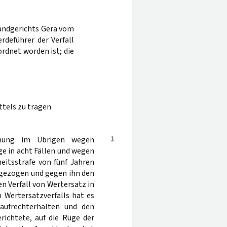
Landgerichts Gera vom
deführer der Verfall
rdnet worden ist; die
tels zu tragen.
1
chung im Übrigen wegen
e in acht Fällen und wegen
eitsstrafe von fünf Jahren
ngezogen und gegen ihn den
n Verfall von Wertersatz in
 Wertersatzverfalls hat es
aufrechterhalten und den
richtete, auf die Rüge der