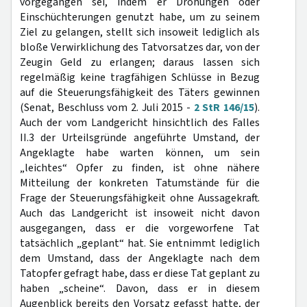
vorgegangen sei, indem er Drohungen oder
Einschüchterungen genutzt habe, um zu seinem
Ziel zu gelangen, stellt sich insoweit lediglich als
bloße Verwirklichung des Tatvorsatzes dar, von der
Zeugin Geld zu erlangen; daraus lassen sich
regelmäßig keine tragfähigen Schlüsse in Bezug
auf die Steuerungsfähigkeit des Täters gewinnen
(Senat, Beschluss vom 2. Juli 2015 -
2 StR 146/15
).
Auch der vom Landgericht hinsichtlich des Falles
II.3 der Urteilsgründe angeführte Umstand, der
Angeklagte habe warten können, um sein
„leichtes“ Opfer zu finden, ist ohne nähere
Mitteilung der konkreten Tatumstände für die
Frage der Steuerungsfähigkeit ohne Aussagekraft.
Auch das Landgericht ist insoweit nicht davon
ausgegangen, dass er die vorgeworfene Tat
tatsächlich „geplant“ hat. Sie entnimmt lediglich
dem Umstand, dass der Angeklagte nach dem
Tatopfer gefragt habe, dass er diese Tat geplant zu
haben „scheine“. Davon, dass er in diesem
Augenblick bereits den Vorsatz gefasst hatte, der