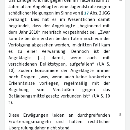
Das Landgericht hat gegen den im Tatzeitraum 17
Jahre alten Angeklagten eine Jugendstrafe wegen
schädlicher Neigungen im Sinne von §
17
Abs. 2 JGG
verhängt. Dies hat es im Wesentlichen damit
begründet, dass der Angeklagte „beginnend mit
dem Jahr 2010“ mehrfach vorgeahndet sei. „Zwar
konnte bei den ersten beiden Taten noch von der
Verfolgung abgesehen werden, im dritten Fall kam
es zu einer Verwarnung. Dennoch ist der
Angeklagte […] damit, wenn auch mit
verschiedenen Deliktstypen, aufgefallen“ (UA S.
10). Zudem konsumiere der Angeklagte immer
noch Drogen, „was, wenn auch keine konkreten
Erkenntnisse vorliegen, regelmäßig mit der
Begehung von Verstößen gegen das
Betäubungsmittelgesetz verbunden ist“ (UA S. 10
f.).
5
Diese Erwägungen leiden an durchgreifenden
Erörterungsmängeln und halten rechtlicher
Überprüfung daher nicht stand.