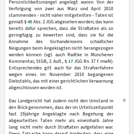
Persönlichkeitsmängel angelegt waren. Von der
Verfolgung von zwei aus März und April 2010
stammenden - nicht näher mitgeteilten - Taten ist
gemäß §
45
Abs. 2 JGG abgesehen worden; das kann
bereits dafür sprechen, dass die Straftaten als so
geringfügig zu bewerten sind, dass sie für die
Annahme des Vorhandenseins schädlicher
Neigungen beim Angeklagten nicht herangezogen
werden können (vgl. auch Radtke in Münchener
Kommentar, StGB, 2. Aufl., §
17
JGG Rn. 37 f. mwN).
Entsprechendes gilt auch für das Strafverfahren
wegen eines im November 2010 begangenen
Diebstahls, das mit einer gerichtlichen Verwarnung
abgeschlossen worden ist.
8
Das Landgericht hat zudem nicht den Umstand in
den Blick genommen, dass der im Urteilszeitpunkt
fast 19jährige Angeklagte nach Begehung der
abgeurteilten Taten mehr als eineinhalb Jahre
lang nicht mehr durch Straftaten aufgefallen war.
Diese Tatsache kann darauf hindeuten, dass eine