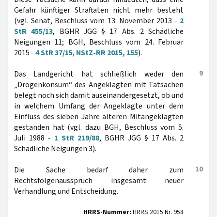
Gefahr künftiger Straftaten nicht mehr besteht
(vgl. Senat, Beschluss vom 13. November 2013 -
2
StR 455/13
, BGHR JGG § 17 Abs. 2 Schädliche
Neigungen 11; BGH, Beschluss vom 24. Februar
2015 -
4 StR 37/15
,
NStZ-RR 2015, 155
).
9
Das Landgericht hat schließlich weder den
„Drogenkonsum“ des Angeklagten mit Tatsachen
belegt noch sich damit auseinandergesetzt, ob und
in welchem Umfang der Angeklagte unter dem
Einfluss des sieben Jahre älteren Mitangeklagten
gestanden hat (vgl. dazu BGH, Beschluss vom 5.
Juli 1988 -
1 StR 219/88
, BGHR JGG § 17 Abs. 2
Schädliche Neigungen 3).
10
Die Sache bedarf daher zum
Rechtsfolgenausspruch insgesamt neuer
Verhandlung und Entscheidung.
HRRS-Nummer:
HRRS 2015 Nr. 958