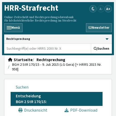
HRR
-Strafrecht
A-
A+
Online-Zeitschrift und Rechtsprechungsdatenbank
für höchstrichterliche Rechtsprechung im Strafrecht
Menü
Newsletter
HRRS durchsuchen
Suchen
Startseite
Rechtsprechung
BGH 2 StR 170/15 - 9. Juli 2015 (LG Gera) [= HRRS 2015 Nr.
958]
Suchen
Entscheidung
BGH 2 StR 170/15:
Druckansicht
PDF-Download