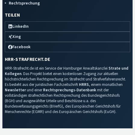
Rechtsprechung
TEILEN
LinkedIn
Xing
Facebook
HRR-STRAFRECHT.DE
HRR-Strafrecht.de ist ein Service der Hamburger Anwaltskanzlei
Strate und
Kollegen
. Das Projekt bietet einen kostenlosen Zugang zur aktuellen
höchstrichterlichen Rechtsprechung im Strafrecht und Strafverfahrensrecht.
Es besteht aus der juristischen Fachzeitschrift
HRRS
, einem monatlichen
Newsletter
und einer
Rechtsprechungs-Datenbank
mit der
vollständigen strafrechtlichen Rechtsprechung des Bundesgerichtshofs
(BGH) und ausgewählter Urteile und Beschlüsse u.a. des
Bundesverfassungsgerichts (BVerfG), des Europäischen Gerichtshofs für
Menschenrechte (EGMR) und des Europäischen Gerichtshofs (EuGH).
Impressum
·
Datenschutz