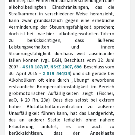
könnte). Das Fehlen von Ausfallerscheinungen oder
alkoholbedingten Einschränkungen, das die
Strafkammer in verschiedener Weise heranzieht,
kann zwar grundsätzlich gegen eine erhebliche
Verminderung der Steuerungsfähigkeit sprechen;
doch ist bei - wie hier - alkoholgewöhnten Tätern
zu berücksichtigen, dass äußeres
Leistungsverhalten und innere
Steuerungsfähigkeit durchaus weit auseinander
fallen können (vgl. BGH, Beschluss vom 12. Juni
2007 -
4 StR 187/07
,
NStZ 2007, 696
; Beschluss vom
30. April 2015 -
2 StR 444/14
) und sich gerade bei
Alkoholikern oft eine durch „Übung“ erworbene
erstaunliche Kompensationsfähigkeit im Bereich
grobmotorischer Auffälligkeiten zeigt (Fischer,
aaO, § 20 Rn. 23a). Dass dies selbst bei extrem
hoher Blutalkoholkonzentration zu äußerer
Unauffälligkeit führen kann, hat das Landgericht,
das an anderer Stelle lediglich ohne nähere
Erläuterung anführt, es sei auch zu
berücksichtigen, dass der Angeklagte