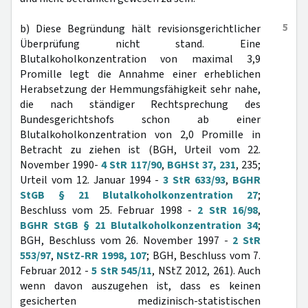
5
b) Diese Begründung hält revisionsgerichtlicher
Überprüfung nicht stand. Eine
Blutalkoholkonzentration von maximal 3,9
Promille legt die Annahme einer erheblichen
Herabsetzung der Hemmungsfähigkeit sehr nahe,
die nach ständiger Rechtsprechung des
Bundesgerichtshofs schon ab einer
Blutalkoholkonzentration von 2,0 Promille in
Betracht zu ziehen ist (BGH, Urteil vom 22.
November 1990-
4 StR 117/90
,
BGHSt 37, 231
, 235;
Urteil vom 12. Januar 1994 -
3 StR 633/93
,
BGHR
StGB § 21 Blutalkoholkonzentration 27
;
Beschluss vom 25. Februar 1998 -
2 StR 16/98
,
BGHR StGB § 21 Blutalkoholkonzentration 34
;
BGH, Beschluss vom 26. November 1997 -
2 StR
553/97
,
NStZ-RR 1998, 107
; BGH, Beschluss vom 7.
Februar 2012 -
5 StR 545/11
, NStZ 2012, 261). Auch
wenn davon auszugehen ist, dass es keinen
gesicherten medizinisch-statistischen