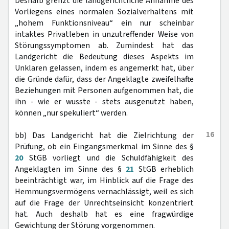
Deshalb grenzt die landgerichtliche Annahme des
Vorliegens eines normalen Sozialverhaltens mit
„hohem Funktionsniveau“ ein nur scheinbar
intaktes Privatleben in unzutreffender Weise von
Störungssymptomen ab. Zumindest hat das
Landgericht die Bedeutung dieses Aspekts im
Unklaren gelassen, indem es angemerkt hat, über
die Gründe dafür, dass der Angeklagte zweifelhafte
Beziehungen mit Personen aufgenommen hat, die
ihn - wie er wusste - stets ausgenutzt haben,
können „nur spekuliert“ werden.
16
bb) Das Landgericht hat die Zielrichtung der
Prüfung, ob ein Eingangsmerkmal im Sinne des §
20
StGB vorliegt und die Schuldfähigkeit des
Angeklagten im Sinne des §
21
StGB erheblich
beeinträchtigt war, im Hinblick auf die Frage des
Hemmungsvermögens vernachlässigt, weil es sich
auf die Frage der Unrechtseinsicht konzentriert
hat. Auch deshalb hat es eine fragwürdige
Gewichtung der Störung vorgenommen.