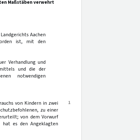
ten Maßstäben verwehrt
es Landgerichts Aachen
orden ist, mit den
uer Verhandlung und
mittels und die der
denen notwendigen
1
rauchs von Kindern in zwei
Schutzbefohlenen, zu einer
erurteilt; von dem Vorwurf
rn hat es den Angeklagten