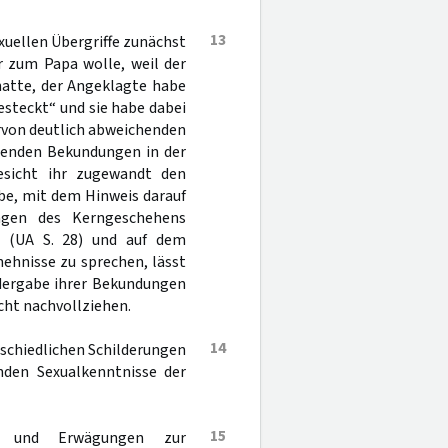
13
exuellen Übergriffe zunächst
r zum Papa wolle, weil der
hatte, der Angeklagte habe
gesteckt“ und sie habe dabei
ervon deutlich abweichenden
renden Bekundungen in der
sicht ihr zugewandt den
be, mit dem Hinweis darauf
lungen des Kerngeschehens
“ (UA S. 28) und auf dem
ehnisse zu sprechen, lässt
dergabe ihrer Bekundungen
cht nachvollziehen.
14
erschiedlichen Schilderungen
enden Sexualkenntnisse der
15
en und Erwägungen zur