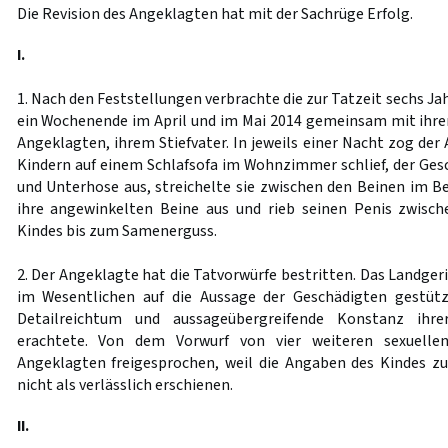
Die Revision des Angeklagten hat mit der Sachrüge Erfolg.
I.
1. Nach den Feststellungen verbrachte die zur Tatzeit sechs Ja
ein Wochenende im April und im Mai 2014 gemeinsam mit ihr
Angeklagten, ihrem Stiefvater. In jeweils einer Nacht zog der
Kindern auf einem Schlafsofa im Wohnzimmer schlief, der Ge
und Unterhose aus, streichelte sie zwischen den Beinen im Be
ihre angewinkelten Beine aus und rieb seinen Penis zwisc
Kindes bis zum Samenerguss.
2. Der Angeklagte hat die Tatvorwürfe bestritten. Das Landge
im Wesentlichen auf die Aussage der Geschädigten gestütz
Detailreichtum und aussageübergreifende Konstanz ihre
erachtete. Von dem Vorwurf von vier weiteren sexuelle
Angeklagten freigesprochen, weil die Angaben des Kindes zur
nicht als verlässlich erschienen.
II.