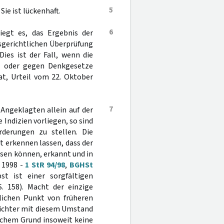
5
ie ist lückenhaft.
6
iegt es, das Ergebnis der
sgerichtlichen Überprüfung
Dies ist der Fall, wenn die
st oder gegen Denkgesetze
nat, Urteil vom 22. Oktober
7
Angeklagten allein auf der
Indizien vorliegen, so sind
rderungen zu stellen. Die
t erkennen lassen, dass der
ssen können, erkannt und in
 1998 -
1 StR 94/98
,
BGHSt
st ist einer sorgfältigen
S. 158). Macht der einzige
lichen Punkt von früheren
richter mit diesem Umstand
lchem Grund insoweit keine