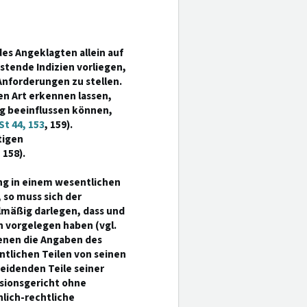
es Angeklagten allein auf
stende Indizien vorliegen,
Anforderungen zu stellen.
en Art erkennen lassen,
ng beeinflussen können,
t 44, 153
, 159).
tigen
, 158).
ng in einem wesentlichen
so muss sich der
mäßig darlegen, dass und
 vorgelegen haben (vgl.
 denen die Angaben des
tlichen Teilen von seinen
eidenden Teile seiner
sionsgericht ohne
lich-rechtliche