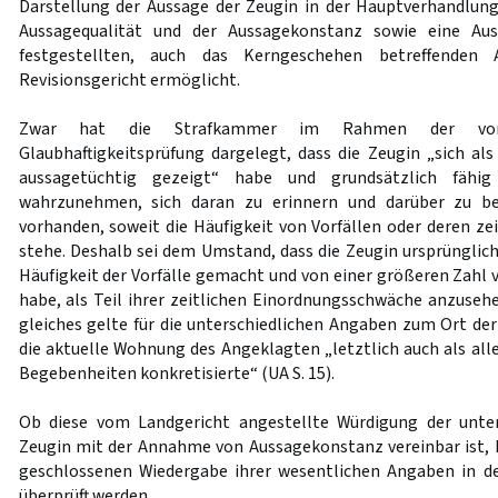
Darstellung der Aussage der Zeugin in der Hauptverhandlung
Aussagequalität und der Aussagekonstanz sowie eine Au
festgestellten, auch das Kerngeschehen betreffenden
Revisionsgericht ermöglicht.
Zwar hat die Strafkammer im Rahmen der vo
Glaubhaftigkeitsprüfung dargelegt, dass die Zeugin „sich al
aussagetüchtig gezeigt“ habe und grundsätzlich fähig 
wahrzunehmen, sich daran zu erinnern und darüber zu be
vorhanden, soweit die Häufigkeit von Vorfällen oder deren ze
stehe. Deshalb sei dem Umstand, dass die Zeugin ursprüngli
Häufigkeit der Vorfälle gemacht und von einer größeren Zahl 
habe, als Teil ihrer zeitlichen Einordnungsschwäche anzuseh
gleiches gelte für die unterschiedlichen Angaben zum Ort der 
die aktuelle Wohnung des Angeklagten „letztlich auch als all
Begebenheiten konkretisierte“ (UA S. 15).
Ob diese vom Landgericht angestellte Würdigung der unte
Zeugin mit der Annahme von Aussagekonstanz vereinbar ist,
geschlossenen Wiedergabe ihrer wesentlichen Angaben in d
überprüft werden.