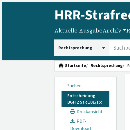
HRR
-Strafre
Aktuelle Ausgabe
Archiv
R
HRRS durchsuchen
Startseite
Rechtsprechung
B
Suchen
Entscheidung
BGH 2 StR 101/15:
Druckansicht
PDF-
Download