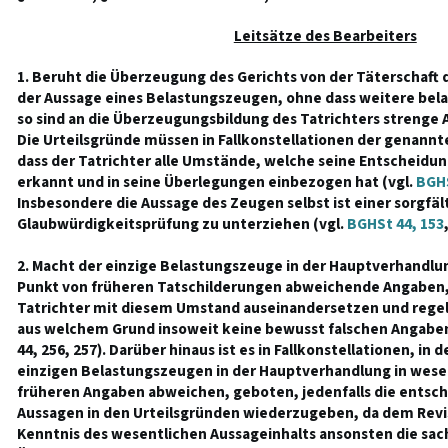
Leitsätze des Bearbeiters
1. Beruht die Überzeugung des Gerichts von der Täterschaft d
der Aussage eines Belastungszeugen, ohne dass weitere bela
so sind an die Überzeugungsbildung des Tatrichters strenge 
Die Urteilsgründe müssen in Fallkonstellationen der genannt
dass der Tatrichter alle Umstände, welche seine Entscheidu
erkannt und in seine Überlegungen einbezogen hat (vgl.
BGHS
Insbesondere die Aussage des Zeugen selbst ist einer sorgfäl
Glaubwürdigkeitsprüfung zu unterziehen (vgl.
BGHSt 44, 153
2. Macht der einzige Belastungszeuge in der Hauptverhandlu
Punkt von früheren Tatschilderungen abweichende Angaben, 
Tatrichter mit diesem Umstand auseinandersetzen und regel
aus welchem Grund insoweit keine bewusst falschen Angaben
44, 256, 257). Darüber hinaus ist es in Fallkonstellationen, in
einzigen Belastungszeugen in der Hauptverhandlung in wesen
früheren Angaben abweichen, geboten, jedenfalls die entsch
Aussagen in den Urteilsgründen wiederzugeben, da dem Revi
Kenntnis des wesentlichen Aussageinhalts ansonsten die sach