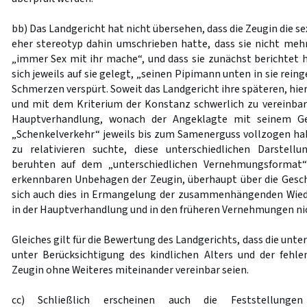
bb) Das Landgericht hat nicht übersehen, dass die Zeugin die s
eher stereotyp dahin umschrieben hatte, dass sie nicht meh
„immer Sex mit ihr mache“, und dass sie zunächst berichtet 
sich jeweils auf sie gelegt, „seinen Pipimann unten in sie rein
Schmerzen verspürt. Soweit das Landgericht ihre späteren, hi
und mit dem Kriterium der Konstanz schwerlich zu vereinba
Hauptverhandlung, wonach der Angeklagte mit seinem Ge
„Schenkelverkehr“ jeweils bis zum Samenerguss vollzogen ha
zu relativieren suchte, diese unterschiedlichen Darstel
beruhten auf dem „unterschiedlichen Vernehmungsformat
erkennbaren Unbehagen der Zeugin, überhaupt über die Gesch
sich auch dies in Ermangelung der zusammenhängenden Wie
in der Hauptverhandlung und in den früheren Vernehmungen ni
Gleiches gilt für die Bewertung des Landgerichts, dass die unt
unter Berücksichtigung des kindlichen Alters und der fehl
Zeugin ohne Weiteres miteinander vereinbar seien.
cc) Schließlich erscheinen auch die Feststellung