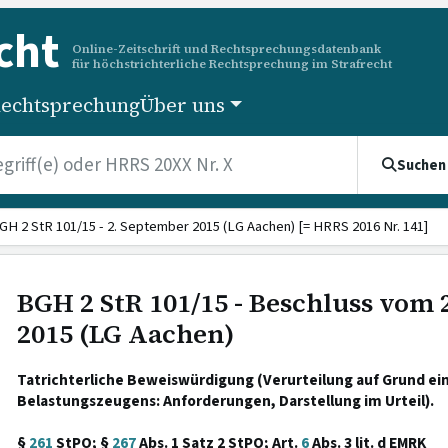
cht
Online-Zeitschrift und Rechtsprechungsdatenbank
für höchstrichterliche Rechtsprechung im Strafrecht
echtsprechung
Über uns
Suchen
GH 2 StR 101/15 - 2. September 2015 (LG Aachen) [= HRRS 2016 Nr. 141]
BGH 2 StR 101/15 - Beschluss vom
2015 (LG Aachen)
Tatrichterliche Beweiswürdigung (Verurteilung auf Grund ei
Belastungszeugens: Anforderungen, Darstellung im Urteil).
§
261
StPO; §
267
Abs. 1 Satz 2 StPO; Art.
6
Abs. 3 lit. d EMRK