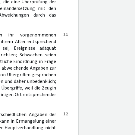
, die eine Überprüfung der
seinandersetzung mit den
 Abweichungen durch das
11
n ihr vorgenommenen
s ihrem Alter entsprechend
sei, Ereignisse adäquat
richten; Schwächen seien
itliche Einordnung in Frage
ch abweichende Angaben zur
von Übergriffen gesprochen
en und daher unbedenklich;
Übergriffe, weil die Zeugin
einigen Ort entsprechender
12
rschiedlichen Angaben der
 kann in Ermangelung einer
er Hauptverhandlung nicht