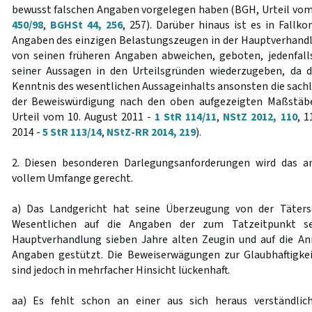
bewusst falschen Angaben vorgelegen haben (BGH, Urteil vom
450/98
,
BGHSt 44, 256
, 257). Darüber hinaus ist es in Fallko
Angaben des einzigen Belastungszeugen in der Hauptverhandl
von seinen früheren Angaben abweichen, geboten, jedenfall
seiner Aussagen in den Urteilsgründen wiederzugeben, da 
Kenntnis des wesentlichen Aussageinhalts ansonsten die sachl
der Beweiswürdigung nach den oben aufgezeigten Maßstäbe
Urteil vom 10. August 2011 -
1 StR 114/11
,
NStZ 2012, 110
, 1
2014 -
5 StR 113/14
,
NStZ-RR 2014, 219
).
2. Diesen besonderen Darlegungsanforderungen wird das ang
vollem Umfange gerecht.
a) Das Landgericht hat seine Überzeugung von der Täters
Wesentlichen auf die Angaben der zum Tatzeitpunkt s
Hauptverhandlung sieben Jahre alten Zeugin und auf die A
Angaben gestützt. Die Beweiserwägungen zur Glaubhaftigke
sind jedoch in mehrfacher Hinsicht lückenhaft.
aa) Es fehlt schon an einer aus sich heraus verständl