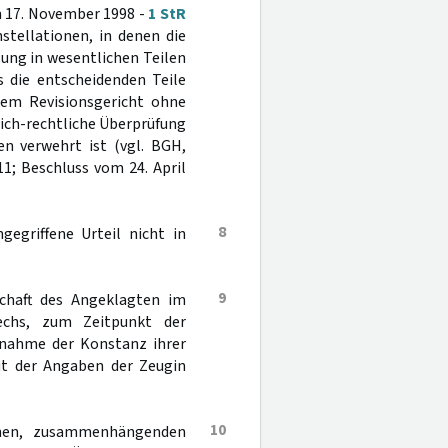
 17. November 1998 -
1 StR
nstellationen, in denen die
ung in wesentlichen Teilen
s die entscheidenden Teile
dem Revisionsgericht ohne
ich-rechtliche Überprüfung
n verwehrt ist (vgl. BGH,
11; Beschluss vom 24. April
8
egriffene Urteil nicht in
9
chaft des Angeklagten im
echs, zum Zeitpunkt der
nnahme der Konstanz ihrer
it der Angaben der Zeugin
10
ichen, zusammenhängenden