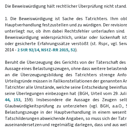
Die Beweiswürdigung hält rechtlicher Überprüfung nicht stand. S
1. Die Beweiswürdigung ist Sache des Tatrichters. Ihm obl
Hauptverhandlung festzustellen und zu würdigen. Der revision
unterliegt nur, ob ihm dabei Rechtsfehler unterlaufen sind. 
Beweiswürdigung widersprüchlich, unklar oder lückenhaft i
oder gesicherte Erfahrungssätze verstößt (st. Rspr., vgl. Se
2014 -
2 StR 92/14
,
NStZ-RR 2015, 52
).
Beruht die Überzeugung des Gerichts von der Täterschaft des 
Aussage eines Belastungszeugen, ohne dass weitere belastende 
an die Überzeugungsbildung des Tatrichters strenge Anfo
Urteilsgründe müssen in Fallkonstellationen der genannten Ar
Tatrichter alle Umstände, welche seine Entscheidung beeinflu
seine Überlegungen einbezogen hat (BGH, Urteil vom 29. Juli
44, 153
, 159). Insbesondere die Aussage des Zeugen selb
Glaubwürdigkeitsprüfung zu unterziehen (vgl. BGH, a.a.O., 
Belastungszeuge in der Hauptverhandlung in einem wesent
Tatschilderungen abweichende Angaben, so muss sich der Tat
auseinandersetzen und regelmäßig darlegen, dass und aus we