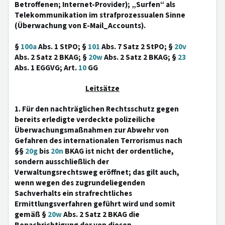
Betroffenen; Internet-Provider); „Surfen“ als
Telekommunikation im strafprozessualen Sinne
(Überwachung von E-Mail_Accounts).
§
100a
Abs. 1 StPO; §
101
Abs. 7 Satz 2 StPO; §
20v
Abs. 2 Satz 2 BKAG; §
20w
Abs. 2 Satz 2 BKAG; §
23
Abs. 1 EGGVG; Art.
10
GG
Leitsätze
1. Für den nachträglichen Rechtsschutz gegen
bereits erledigte verdeckte polizeiliche
Überwachungsmaßnahmen zur Abwehr von
Gefahren des internationalen Terrorismus nach
§§
20g
bis
20n
BKAG ist nicht der ordentliche,
sondern ausschließlich der
Verwaltungsrechtsweg eröffnet; das gilt auch,
wenn wegen des zugrundeliegenden
Sachverhalts ein strafrechtliches
Ermittlungsverfahren geführt wird und somit
gemäß §
20w
Abs. 2 Satz 2 BKAG die