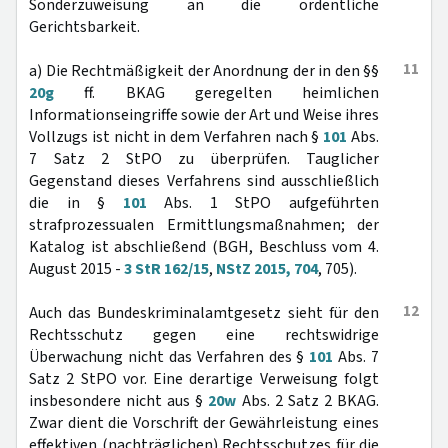
Sonderzuweisung an die ordentliche
Gerichtsbarkeit.
11
a) Die Rechtmäßigkeit der Anordnung der in den §§
20g
ff. BKAG geregelten heimlichen
Informationseingriffe sowie der Art und Weise ihres
Vollzugs ist nicht in dem Verfahren nach §
101
Abs.
7 Satz 2 StPO zu überprüfen. Tauglicher
Gegenstand dieses Verfahrens sind ausschließlich
die in §
101
Abs. 1 StPO aufgeführten
strafprozessualen Ermittlungsmaßnahmen; der
Katalog ist abschließend (BGH, Beschluss vom 4.
August 2015 -
3 StR 162/15
,
NStZ 2015, 704
, 705).
12
Auch das Bundeskriminalamtgesetz sieht für den
Rechtsschutz gegen eine rechtswidrige
Überwachung nicht das Verfahren des §
101
Abs. 7
Satz 2 StPO vor. Eine derartige Verweisung folgt
insbesondere nicht aus §
20w
Abs. 2 Satz 2 BKAG.
Zwar dient die Vorschrift der Gewährleistung eines
effektiven (nachträglichen) Rechtsschutzes für die