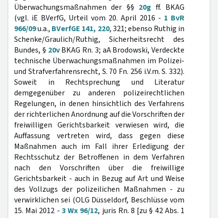
Überwachungsmaßnahmen der §§
20g
ff. BKAG
(vgl. iE BVerfG, Urteil vom 20. April 2016 -
1 BvR
966/09
u.a.,
BVerfGE 141, 220
, 321; ebenso Ruthig in
Schenke/Graulich/Ruthig, Sicherheitsrecht des
Bundes, §
20v
BKAG Rn. 3; aA Brodowski, Verdeckte
technische Überwachungsmaßnahmen im Polizei-
und Strafverfahrensrecht, S. 70 Fn. 256 i.V.m. S. 332).
Soweit in Rechtsprechung und Literatur
demgegenüber zu anderen polizeirechtlichen
Regelungen, in denen hinsichtlich des Verfahrens
der richterlichen Anordnung auf die Vorschriften der
freiwilligen Gerichtsbarkeit verwiesen wird, die
Auffassung vertreten wird, dass gegen diese
Maßnahmen auch im Fall ihrer Erledigung der
Rechtsschutz der Betroffenen in dem Verfahren
nach den Vorschriften über die freiwillige
Gerichtsbarkeit - auch in Bezug auf Art und Weise
des Vollzugs der polizeilichen Maßnahmen - zu
verwirklichen sei (OLG Düsseldorf, Beschlüsse vom
15. Mai 2012 -
3 Wx 96/12
, juris Rn. 8 [zu § 42 Abs. 1