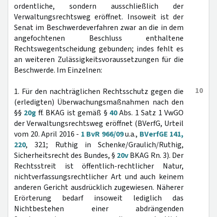
ordentliche, sondern ausschließlich der
Verwaltungsrechtsweg eröffnet. Insoweit ist der
Senat im Beschwerdeverfahren zwar an die in dem
angefochtenen Beschluss enthaltene
Rechtswegentscheidung gebunden; indes fehlt es
an weiteren Zulässigkeitsvoraussetzungen für die
Beschwerde. Im Einzelnen:
10
1. Für den nachträglichen Rechtsschutz gegen die
(erledigten) Überwachungsmaßnahmen nach den
§§
20g
ff. BKAG ist gemäß §
40
Abs. 1 Satz 1 VwGO
der Verwaltungsrechtsweg eröffnet (BVerfG, Urteil
vom 20. April 2016 -
1 BvR 966/09
u.a.,
BVerfGE 141,
220
, 321; Ruthig in Schenke/Graulich/Ruthig,
Sicherheitsrecht des Bundes, §
20v
BKAG Rn. 3). Der
Rechtsstreit ist öffentlich-rechtlicher Natur,
nichtverfassungsrechtlicher Art und auch keinem
anderen Gericht ausdrücklich zugewiesen. Näherer
Erörterung bedarf insoweit lediglich das
Nichtbestehen einer abdrängenden