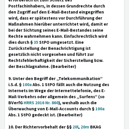
erforderlich ist zum Schutz des
Postfachinhabers, in dessen Grundrechte durch
den Zugriff auf den E-Mail-Bestand eingegriffen
wird, dass er spätestens vor Durchführung der
Maßnahmen hierüber unterrichtet wird, damit er
bei der Sichtung seines E-Mail-Bestandes seine
Rechte wahrnehmen kann. Einfachrechtlich wird
dies durch §
35
StPO umgesetzt. Eine
Zurückstellung der Benachrichtigung ist
gesetzlich nicht vorgesehen und führt zur
Rechtsfehlerhaftigkeit der Sicherstellung bzw.
der Beschlagnahme. (Bearbeiter)
9. Unter den Begriff der „Telekommunikation“
i.S.d. §
100a
Abs. 1 StPO fällt auch die Nutzung des
Internets im Wege der Internettelefonie, des E-
Mail-Verkehrs oder allgemein des „Surfens“ (so
BVerfG
HRRS 2016 Nr. 860
), weshalb auch die
Überwachung von E-Mail-Accounts durch §
100a
Abs. 1 StPO gedeckt ist. (Bearbeiter)
10. Der Richtervorbehalt der §§
20l
,
20m
BKAG