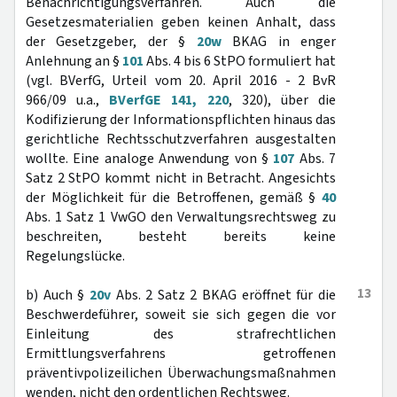
Benachrichtigungsverfahren. Auch die
Gesetzesmaterialien geben keinen Anhalt, dass
der Gesetzgeber, der §
20w
BKAG in enger
Anlehnung an §
101
Abs. 4 bis 6 StPO formuliert hat
(vgl. BVerfG, Urteil vom 20. April 2016 - 2 BvR
966/09 u.a.,
BVerfGE 141, 220
, 320), über die
Kodifizierung der Informationspflichten hinaus das
gerichtliche Rechtsschutzverfahren ausgestalten
wollte. Eine analoge Anwendung von §
107
Abs. 7
Satz 2 StPO kommt nicht in Betracht. Angesichts
der Möglichkeit für die Betroffenen, gemäß §
40
Abs. 1 Satz 1 VwGO den Verwaltungsrechtsweg zu
beschreiten, besteht bereits keine
Regelungslücke.
13
b) Auch §
20v
Abs. 2 Satz 2 BKAG eröffnet für die
Beschwerdeführer, soweit sie sich gegen die vor
Einleitung des strafrechtlichen
Ermittlungsverfahrens getroffenen
präventivpolizeilichen Überwachungsmaßnahmen
wenden, nicht den ordentlichen Rechtsweg.