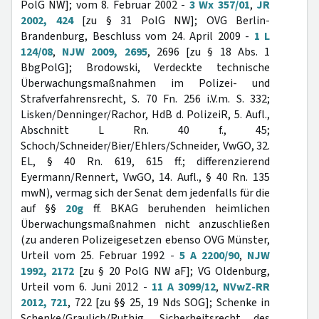
PolG NW]; vom 8. Februar 2002 -
3 Wx 357/01
,
JR
2002, 424
[zu § 31 PolG NW]; OVG Berlin-
Brandenburg, Beschluss vom 24. April 2009 -
1 L
124/08
,
NJW 2009, 2695
, 2696 [zu § 18 Abs. 1
BbgPolG]; Brodowski, Verdeckte technische
Überwachungsmaßnahmen im Polizei- und
Strafverfahrensrecht, S. 70 Fn. 256 i.V.m. S. 332;
Lisken/Denninger/Rachor, HdB d. PolizeiR, 5. Aufl.,
Abschnitt L Rn. 40 f., 45;
Schoch/Schneider/Bier/Ehlers/Schneider, VwGO, 32.
EL, § 40 Rn. 619, 615 ff.; differenzierend
Eyermann/Rennert, VwGO, 14. Aufl., § 40 Rn. 135
mwN), vermag sich der Senat dem jedenfalls für die
auf §§
20g
ff. BKAG beruhenden heimlichen
Überwachungsmaßnahmen nicht anzuschließen
(zu anderen Polizeigesetzen ebenso OVG Münster,
Urteil vom 25. Februar 1992 -
5 A 2200/90
,
NJW
1992, 2172
[zu § 20 PolG NW aF]; VG Oldenburg,
Urteil vom 6. Juni 2012 -
11 A 3099/12
,
NVwZ-RR
2012, 721
, 722 [zu §§ 25, 19 Nds SOG]; Schenke in
Schenke/Graulich/Ruthig, Sicherheitsrecht des