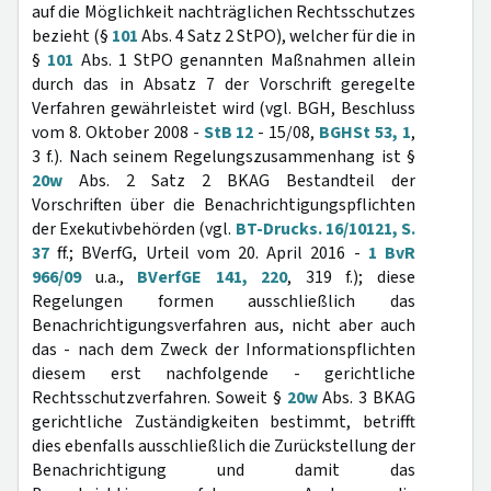
auf die Möglichkeit nachträglichen Rechtsschutzes
bezieht (§
101
Abs. 4 Satz 2 StPO), welcher für die in
§
101
Abs. 1 StPO genannten Maßnahmen allein
durch das in Absatz 7 der Vorschrift geregelte
Verfahren gewährleistet wird (vgl. BGH, Beschluss
vom 8. Oktober 2008 -
StB 12
- 15/08,
BGHSt 53, 1
,
3 f.). Nach seinem Regelungszusammenhang ist §
20w
Abs. 2 Satz 2 BKAG Bestandteil der
Vorschriften über die Benachrichtigungspflichten
der Exekutivbehörden (vgl.
BT-Drucks. 16/10121, S.
37
ff.; BVerfG, Urteil vom 20. April 2016 -
1 BvR
966/09
u.a.,
BVerfGE 141, 220
, 319 f.); diese
Regelungen formen ausschließlich das
Benachrichtigungsverfahren aus, nicht aber auch
das - nach dem Zweck der Informationspflichten
diesem erst nachfolgende - gerichtliche
Rechtsschutzverfahren. Soweit §
20w
Abs. 3 BKAG
gerichtliche Zuständigkeiten bestimmt, betrifft
dies ebenfalls ausschließlich die Zurückstellung der
Benachrichtigung und damit das