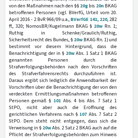
von den Maßnahmen nach den §§
20g
bis
20n
BKAG
betroffenen Personen (vgl. BVerfG, Urteil vom 20.
April 2016 - 2 BvR 966/09 u.a.,
BVerfGE 141, 220
, 282
ff., 320; NomosBR/Kugelmann BKAG §
20w
Rn. 1;
Ruthig in Schenke/Graulich/Ruthig,
Sicherheitsrecht des Bundes, §
20w
BKAG Rn. 1) und
bestimmt vor diesem Hintergrund, dass die
Benachrichtigung der in §
20w
Abs. 1 Satz 1 BKAG
genannten Personen durch die
Strafverfolgungsbehörden nach den Vorschriften
des Strafverfahrensrechts durchzuführen ist.
Daraus ergibt sich lediglich die Anwendbarkeit der
Vorschriften über die Benachrichtigung der von den
verdeckten Ermittlungsmaßnahmen betroffenen
Personen gemäß §
101
Abs. 4 bis Abs. 7 Satz 1
StPO, nicht aber auch die Eröffnung des
gerichtlichen Verfahrens nach §
107
Abs. 7 Satz 2
StPO. Dem steht nicht entgegen, dass sich die
Verweisung in §
20w
Abs. 2 Satz 2 BKAG auch auf die
Pflicht der Strafverfolgungsbehörden zum Hinweis