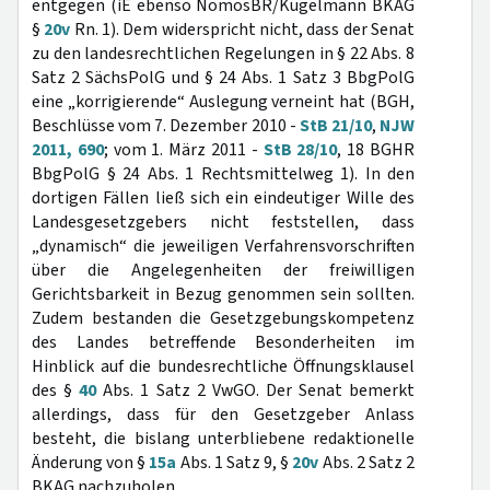
entgegen (iE ebenso NomosBR/Kugelmann BKAG
§
20v
Rn. 1). Dem widerspricht nicht, dass der Senat
zu den landesrechtlichen Regelungen in § 22 Abs. 8
Satz 2 SächsPolG und § 24 Abs. 1 Satz 3 BbgPolG
eine „korrigierende“ Auslegung verneint hat (BGH,
Beschlüsse vom 7. Dezember 2010 -
StB 21/10
,
NJW
2011, 690
; vom 1. März 2011 -
StB 28/10
, 18 BGHR
BbgPolG § 24 Abs. 1 Rechtsmittelweg 1). In den
dortigen Fällen ließ sich ein eindeutiger Wille des
Landesgesetzgebers nicht feststellen, dass
„dynamisch“ die jeweiligen Verfahrensvorschriften
über die Angelegenheiten der freiwilligen
Gerichtsbarkeit in Bezug genommen sein sollten.
Zudem bestanden die Gesetzgebungskompetenz
des Landes betreffende Besonderheiten im
Hinblick auf die bundesrechtliche Öffnungsklausel
des §
40
Abs. 1 Satz 2 VwGO. Der Senat bemerkt
allerdings, dass für den Gesetzgeber Anlass
besteht, die bislang unterbliebene redaktionelle
Änderung von §
15a
Abs. 1 Satz 9, §
20v
Abs. 2 Satz 2
BKAG nachzuholen.