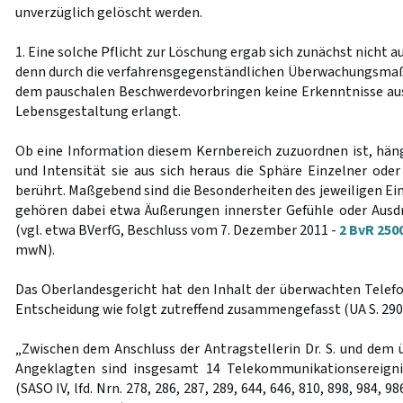
unverzüglich gelöscht werden.
1. Eine solche Pflicht zur Löschung ergab sich zunächst nicht a
denn durch die verfahrensgegenständlichen Überwachungsm
dem pauschalen Beschwerdevorbringen keine Erkenntnisse au
Lebensgestaltung erlangt.
Ob eine Information diesem Kernbereich zuzuordnen ist, häng
und Intensität sie aus sich heraus die Sphäre Einzelner ode
berührt. Maßgebend sind die Besonderheiten des jeweiligen Ei
gehören dabei etwa Äußerungen innerster Gefühle oder Ausd
(vgl. etwa BVerfG, Beschluss vom 7. Dezember 2011 -
2 BvR 250
mwN).
Das Oberlandesgericht hat den Inhalt der überwachten Telef
Entscheidung wie folgt zutreffend zusammengefasst (UA S. 290 f
„Zwischen dem Anschluss der Antragstellerin Dr. S. und dem
Angeklagten sind insgesamt 14 Telekommunikationsereigni
(SASO IV, lfd. Nrn. 278, 286, 287, 289, 644, 646, 810, 898, 984, 98