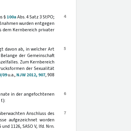
4
us §
100a
Abs. 4 Satz 3 StPO;
aßnahmen wurden entgegen
s dem Kernbereich privater
5
t davon ab, in welcher Art
r Belange der Gemeinschaft
nzelfalles. Zum Kernbereich
rucksformen der Sexualität
0/09
u.a.,
NJW 2012, 907
, 908
6
onate in der angefochtenen
.):
7
 überwachten Anschluss des
sse aufgezeichnet worden
6 und 1126, SASO V, lfd. Nrn.