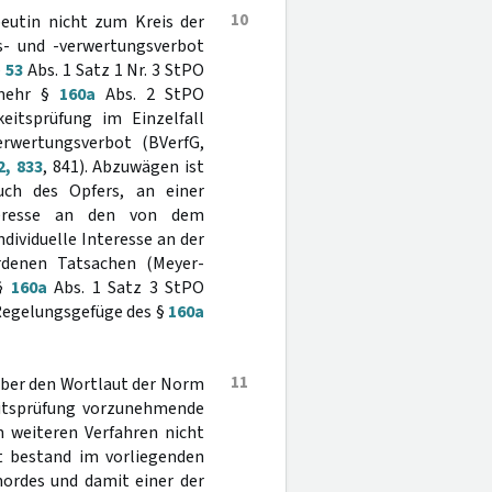
10
peutin nicht zum Kreis der
s- und -verwertungsverbot
§
53
Abs. 1 Satz 1 Nr. 3 StPO
lmehr §
160a
Abs. 2 StPO
eitsprüfung im Einzelfall
rwertungsverbot (BVerfG,
, 833
, 841). Abzuwägen ist
uch des Opfers, an einer
nteresse an den von dem
ividuelle Interesse an der
denen Tatsachen (Meyer-
 §
160a
Abs. 1 Satz 3 StPO
Regelungsgefüge des §
160a
11
über den Wortlaut der Norm
eitsprüfung vorzunehmende
 weiteren Verfahren nicht
t bestand im vorliegenden
mordes und damit einer der