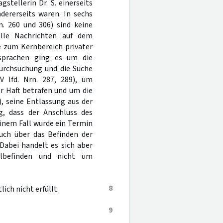
stellerin Dr. S. einerseits
dererseits waren. In sechs
rn. 260 und 306) sind keine
lle Nachrichten auf dem
e zum Kernbereich privater
esprächen ging es um die
urchsuchung und die Suche
 lfd. Nrn. 287, 289), um
r Haft betrafen und um die
), seine Entlassung aus der
ng, dass der Anschluss des
einem Fall wurde ein Termin
auch über das Befinden der
 Dabei handelt es sich aber
lbefinden und nicht um
8
ch nicht erfüllt.
9