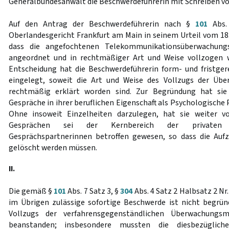
Generalbundesanwalt die Beschwerdeführerin mit Schreiben v
Auf den Antrag der Beschwerdeführerin nach §
101
Abs.
Oberlandesgericht Frankfurt am Main in seinem Urteil vom 18.
dass die angefochtenen Telekommunikationsüberwachun
angeordnet und in rechtmäßiger Art und Weise vollzogen 
Entscheidung hat die Beschwerdeführerin form- und fristge
eingelegt, soweit die Art und Weise des Vollzugs der Ü
rechtmäßig erklärt worden sind. Zur Begründung hat sie 
Gespräche in ihrer beruflichen Eigenschaft als Psychologische
Ohne insoweit Einzelheiten darzulegen, hat sie weiter v
Gesprächen sei der Kernbereich der privaten 
Gesprächspartnerinnen betroffen gewesen, so dass die Auf
gelöscht werden müssen.
II.
Die gemäß §
101
Abs. 7 Satz 3, §
304
Abs. 4 Satz 2 Halbsatz 2 Nr
im Übrigen zulässige sofortige Beschwerde ist nicht begrün
Vollzugs der verfahrensgegenständlichen Überwachung
beanstanden; insbesondere mussten die diesbezüglich