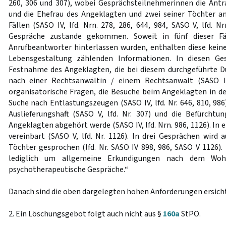
260, 306 und 307), wobei Gesprächsteilnehmerinnen die Antrag
und die Ehefrau des Angeklagten und zwei seiner Töchter an
Fällen (SASO IV, lfd. Nrn. 278, 286, 644, 984, SASO V, lfd. N
Gespräche zustande gekommen. Soweit in fünf dieser Fä
Anrufbeantworter hinterlassen wurden, enthalten diese kein
Lebensgestaltung zählenden Informationen. In diesen G
Festnahme des Angeklagten, die bei diesem durchgeführte D
nach einer Rechtsanwältin / einem Rechtsanwalt (SASO IV
organisatorische Fragen, die Besuche beim Angeklagten in de
Suche nach Entlastungszeugen (SASO IV, lfd. Nr. 646, 810, 986
Auslieferungshaft (SASO V, lfd. Nr. 307) und die Befürchtu
Angeklagten abgehört werde (SASO IV, lfd. Nrn. 986, 1126). In 
vereinbart (SASO V, lfd. Nr. 1126). In drei Gesprächen wird 
Töchter gesprochen (lfd. Nr. SASO IV 898, 986, SASO V 1126).
lediglich um allgemeine Erkundigungen nach dem Woh
psychotherapeutische Gespräche.“
Danach sind die oben dargelegten hohen Anforderungen ersichtli
2. Ein Löschungsgebot folgt auch nicht aus §
160a
StPO.