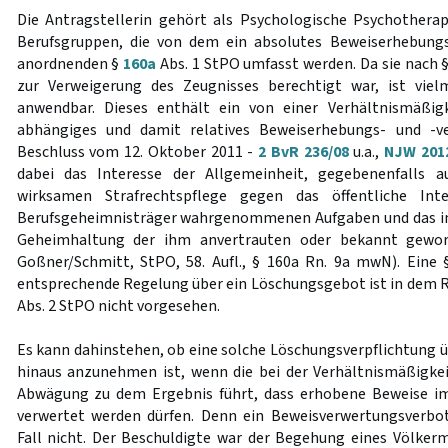
Die Antragstellerin gehört als Psychologische Psychothera
Berufsgruppen, die von dem ein absolutes Beweiserhebung
anordnenden §
160a
Abs. 1 StPO umfasst werden. Da sie nach 
zur Verweigerung des Zeugnisses berechtigt war, ist vie
anwendbar. Dieses enthält ein von einer Verhältnismäßigk
abhängiges und damit relatives Beweiserhebungs- und -ve
Beschluss vom 12. Oktober 2011 -
2 BvR 236/08
u.a.,
NJW 2012
dabei das Interesse der Allgemeinheit, gegebenenfalls a
wirksamen Strafrechtspflege gegen das öffentliche I
Berufsgeheimnisträger wahrgenommenen Aufgaben und das ind
Geheimhaltung der ihm anvertrauten oder bekannt gewor
Goßner/Schmitt, StPO, 58. Aufl., § 160a Rn. 9a mwN). Eine
entsprechende Regelung über ein Löschungsgebot ist in dem 
Abs. 2 StPO nicht vorgesehen.
Es kann dahinstehen, ob eine solche Löschungsverpflichtung 
hinaus anzunehmen ist, wenn die bei der Verhältnismäßigk
Abwägung zu dem Ergebnis führt, dass erhobene Beweise im
verwertet werden dürfen. Denn ein Beweisverwertungsverbo
Fall nicht. Der Beschuldigte war der Begehung eines Völker