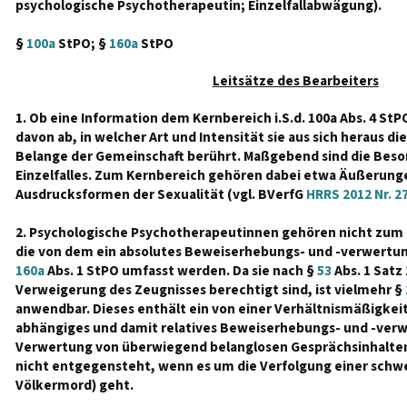
psychologische Psychotherapeutin; Einzelfallabwägung).
§
100a
StPO; §
160a
StPO
Leitsätze des Bearbeiters
1. Ob eine Information dem Kernbereich i.S.d. 100a Abs. 4 St
davon ab, in welcher Art und Intensität sie aus sich heraus di
Belange der Gemeinschaft berührt. Maßgebend sind die Beso
Einzelfalles. Zum Kernbereich gehören dabei etwa Äußerunge
Ausdrucksformen der Sexualität (vgl. BVerfG
HRRS 2012 Nr. 2
2. Psychologische Psychotherapeutinnen gehören nicht zum 
die von dem ein absolutes Beweiserhebungs- und -verwertu
160a
Abs. 1 StPO umfasst werden. Da sie nach §
53
Abs. 1 Satz 
Verweigerung des Zeugnisses berechtigt sind, ist vielmehr §
anwendbar. Dieses enthält ein von einer Verhältnismäßigkeit
abhängiges und damit relatives Beweiserhebungs- und -verw
Verwertung von überwiegend belanglosen Gesprächsinhalten j
nicht entgegensteht, wenn es um die Verfolgung einer schwer
Völkermord) geht.