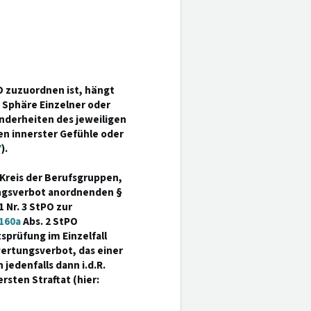
PO zuzuordnen ist, hängt
e Sphäre Einzelner oder
nderheiten des jeweiligen
n innerster Gefühle oder
7
).
Kreis der Berufsgruppen,
ngsverbot anordnenden §
1 Nr. 3 StPO zur
160a
Abs. 2 StPO
sprüfung im Einzelfall
ertungsverbot, das einer
edenfalls dann i.d.R.
sten Straftat (hier: