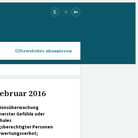
A-
A+
Newsletter abonnieren
Februar 2016
tionsüberwachung
nerster Gefühle oder
hales
sberechtigter Personen
rwertungsverbot;