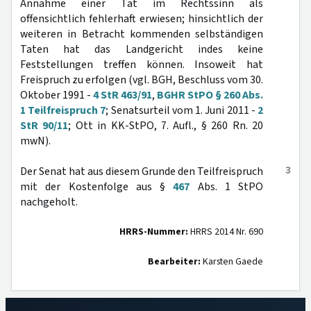
Annahme einer Tat im Rechtssinn als
offensichtlich fehlerhaft erwiesen; hinsichtlich der
weiteren in Betracht kommenden selbständigen
Taten hat das Landgericht indes keine
Feststellungen treffen können. Insoweit hat
Freispruch zu erfolgen (vgl. BGH, Beschluss vom 30.
Oktober 1991 -
4 StR 463/91
,
BGHR StPO § 260 Abs.
1 Teilfreispruch 7
; Senatsurteil vom 1. Juni 2011 -
2
StR 90/11
; Ott in KK-StPO, 7. Aufl., § 260 Rn. 20
mwN).
3
Der Senat hat aus diesem Grunde den Teilfreispruch
mit der Kostenfolge aus §
467
Abs. 1 StPO
nachgeholt.
HRRS-Nummer:
HRRS 2014 Nr. 690
Bearbeiter:
Karsten Gaede